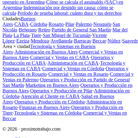
operario en Argentina
·
Cómo se calcula el aguinaldo (SAC) en
Argentina
·
Indemnización por despido sin causa: cómo se
calcula
·
Período de prueba laboral: cuánto dura y tus derechos
Ciudades
Buenos
Aires
·
CABA
·
Córdoba
·
Rosario
·
Pilar
·
Palermo
·
Neuquén
·
San
Nicolás
·
Belgrano
·
Retiro
·
Partido de General San Martín
·
Mar del
Plata
·
La Plata
·
Tigre
·
San Miguel de Tucumán
·
Vicente
López
·
Ezeiza
·
Mendoza
·
Avellaneda
·
Barracas
·
Beccar
·
Núñez
·
Saavedr
Área × ciudad
Tecnología y Sistemas en Buenos
Aires
·
Administración en Buenos Aires
·
Comercial y Ventas en
Buenos Aires
·
Comercial y Ventas en CABA
·
Operarios y
Producción en CABA
·
Administración en CABA
·
Tecnología y
Sistemas en CABA
·
Comercial y Ventas en Córdoba
·
Operarios y
Producción en Rosario
·
Comercial y Ventas en Rosario
·
Comercial y
Ventas en Palermo
·
Operarios y Producción en Partido de General
San Martín
·
Marketing en Buenos Aires
·
Operarios y Producción en
Buenos Aires
·
Operarios y Producción en Pilar
·
Administración en
Córdoba
·
Atención al Cliente en CABA
·
Salud en Buenos
Aires
·
Operarios y Producción en Córdoba
·
Administración en
Rosario
·
Finanzas en Buenos Aires
·
Operarios y Producción en
Tigre
·
Tecnología y Sistemas en Córdoba
·
Comercial y Ventas en
Beccar
© 2026 · proximotrabajo.com