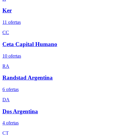
Ker
11
oferta
s
CC
Ceta Capital Humano
10
oferta
s
RA
Randstad Argentina
6
oferta
s
DA
Dos Argentina
4
oferta
s
CT