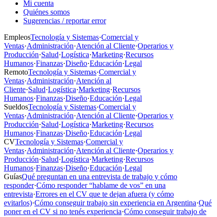
Mi cuenta
Quiénes somos
Sugerencias / reportar error
Empleos
Tecnología y Sistemas
·
Comercial y
Ventas
·
Administración
·
Atención al Cliente
·
Operarios y
Producción
·
Salud
·
Logística
·
Marketing
·
Recursos
Humanos
·
Finanzas
·
Diseño
·
Educación
·
Legal
Remoto
Tecnología y Sistemas
·
Comercial y
Ventas
·
Administración
·
Atención al
Cliente
·
Salud
·
Logística
·
Marketing
·
Recursos
Humanos
·
Finanzas
·
Diseño
·
Educación
·
Legal
Sueldos
Tecnología y Sistemas
·
Comercial y
Ventas
·
Administración
·
Atención al Cliente
·
Operarios y
Producción
·
Salud
·
Logística
·
Marketing
·
Recursos
Humanos
·
Finanzas
·
Diseño
·
Educación
·
Legal
CV
Tecnología y Sistemas
·
Comercial y
Ventas
·
Administración
·
Atención al Cliente
·
Operarios y
Producción
·
Salud
·
Logística
·
Marketing
·
Recursos
Humanos
·
Finanzas
·
Diseño
·
Educación
·
Legal
Guías
Qué preguntan en una entrevista de trabajo y cómo
responder
·
Cómo responder “hablame de vos” en una
entrevista
·
Errores en el CV que te dejan afuera (y cómo
evitarlos)
·
Cómo conseguir trabajo sin experiencia en Argentina
·
Qué
poner en el CV si no tenés experiencia
·
Cómo conseguir trabajo de