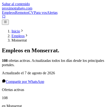
Saltar al contenido
proximotrabajo
.com
Empleos
Remotos
CV
Para vos
Alertas
Inicio
Empleos
Monserrat
Empleos en
Monserrat
.
108
ofertas activas
. Actualizadas todos los días desde los principales
portales.
Actualizado el
7 de agosto de 2026
Compartir por WhatsApp
Ofertas activas
108
en Monserrat