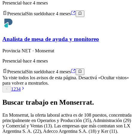
Presencial
·
hace 4 meses
Presencial
Sin sueldo
hace 4 meses
Analista de mesa de ayuda y monitoreo
Provincia NET
· Monserrat
Presencial
·
hace 4 meses
Presencial
Sin sueldo
hace 4 meses
Ya viste todos los avisos de esta página. Desactivá «Ocultar vistos»
para volver a mostrarlos.
1
2
3
4
Buscar
trabajo en
Monserrat
.
En Monserrat, la oferta laboral activa es de 108 puestos, concentrada
principalmente en Operarios y Producción (35), Administración (29)
y Comercial y Ventas (13). Las empresas que más contratan son LX
Argentina S. A. (22), Adecco Argentina S.A. (18) y Ker (11).