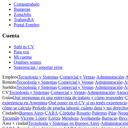
Computrabajo
Bumeran
ZonaJobs
TrabajoBA
Portal Empleo
Cuenta
Subí tu CV
Para vos
Mi cuenta
Quiénes somos
Sugerencias / reportar error
Empleos
Tecnología y Sistemas
·
Comercial y Ventas
·
Administración
·
A
Remoto
Tecnología y Sistemas
·
Comercial y Ventas
·
Administración
·
At
Sueldos
Tecnología y Sistemas
·
Comercial y Ventas
·
Administración
·
At
CV
Tecnología y Sistemas
·
Comercial y Ventas
·
Administración
·
Atenci
Guías
Qué preguntan en una entrevista de trabajo y cómo responder
·
C
experiencia en Argentina
·
Qué poner en el CV si no tenés experiencia
cómo se calcula
·
Período de prueba laboral: cuánto dura y tus derecho
Ciudades
Buenos Aires
·
CABA
·
Córdoba
·
Rosario
·
Palermo
·
Pilar
·
Neuq
Tucumán
·
Vicente López
·
Ezeiza
·
Mendoza
·
Avellaneda
·
Barracas
·
Becc
Área × ciudad
Tecnología y Sistemas en Buenos Aires
·
Administración