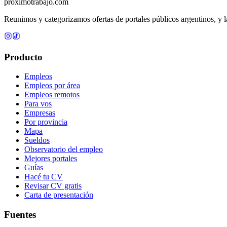
proximotrabajo
.com
Reunimos y categorizamos ofertas de portales públicos argentinos, y la
Producto
Empleos
Empleos por área
Empleos remotos
Para vos
Empresas
Por provincia
Mapa
Sueldos
Observatorio del empleo
Mejores portales
Guías
Hacé tu CV
Revisar CV gratis
Carta de presentación
Fuentes