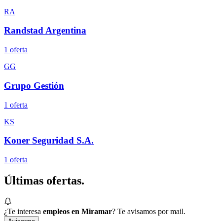
RA
Randstad Argentina
1
oferta
GG
Grupo Gestión
1
oferta
KS
Koner Seguridad S.A.
1
oferta
Últimas
ofertas.
¿Te interesa
empleos en Miramar
? Te avisamos por mail.