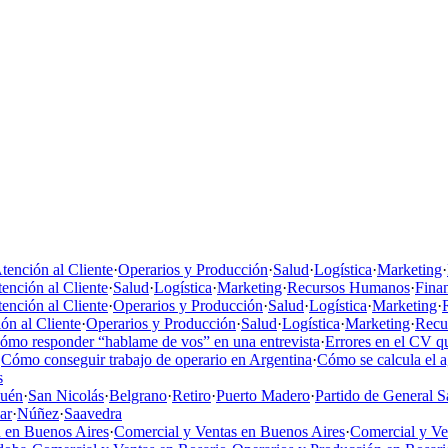
tención al Cliente
·
Operarios y Producción
·
Salud
·
Logística
·
Marketing
·
ención al Cliente
·
Salud
·
Logística
·
Marketing
·
Recursos Humanos
·
Fina
ención al Cliente
·
Operarios y Producción
·
Salud
·
Logística
·
Marketing
·
ón al Cliente
·
Operarios y Producción
·
Salud
·
Logística
·
Marketing
·
Recu
ómo responder “hablame de vos” en una entrevista
·
Errores en el CV qu
·
Cómo conseguir trabajo de operario en Argentina
·
Cómo se calcula el 
s
uén
·
San Nicolás
·
Belgrano
·
Retiro
·
Puerto Madero
·
Partido de General S
ar
·
Núñez
·
Saavedra
 en Buenos Aires
·
Comercial y Ventas en Buenos Aires
·
Comercial y V