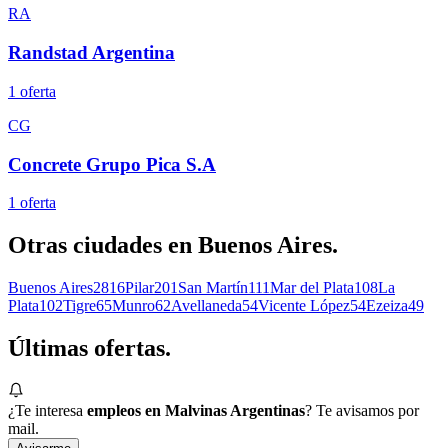
RA
Randstad Argentina
1
oferta
CG
Concrete Grupo Pica S.A
1
oferta
Otras ciudades en
Buenos Aires
.
Buenos Aires
2816
Pilar
201
San Martín
111
Mar del Plata
108
La
Plata
102
Tigre
65
Munro
62
Avellaneda
54
Vicente López
54
Ezeiza
49
Últimas
ofertas.
¿Te interesa
empleos en Malvinas Argentinas
? Te avisamos por
mail.