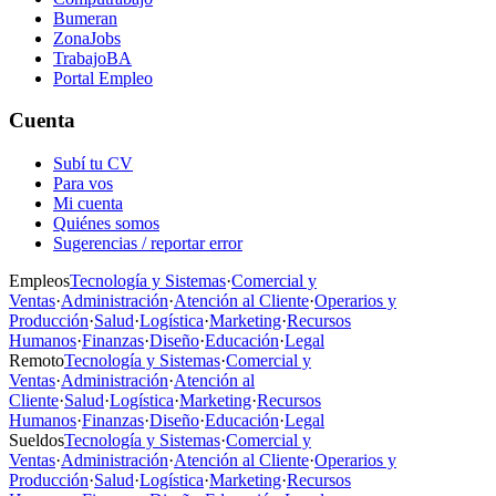
Bumeran
ZonaJobs
TrabajoBA
Portal Empleo
Cuenta
Subí tu CV
Para vos
Mi cuenta
Quiénes somos
Sugerencias / reportar error
Empleos
Tecnología y Sistemas
·
Comercial y
Ventas
·
Administración
·
Atención al Cliente
·
Operarios y
Producción
·
Salud
·
Logística
·
Marketing
·
Recursos
Humanos
·
Finanzas
·
Diseño
·
Educación
·
Legal
Remoto
Tecnología y Sistemas
·
Comercial y
Ventas
·
Administración
·
Atención al
Cliente
·
Salud
·
Logística
·
Marketing
·
Recursos
Humanos
·
Finanzas
·
Diseño
·
Educación
·
Legal
Sueldos
Tecnología y Sistemas
·
Comercial y
Ventas
·
Administración
·
Atención al Cliente
·
Operarios y
Producción
·
Salud
·
Logística
·
Marketing
·
Recursos