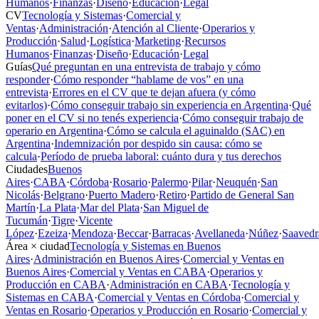
Humanos
·
Finanzas
·
Diseño
·
Educación
·
Legal
CV
Tecnología y Sistemas
·
Comercial y
Ventas
·
Administración
·
Atención al Cliente
·
Operarios y
Producción
·
Salud
·
Logística
·
Marketing
·
Recursos
Humanos
·
Finanzas
·
Diseño
·
Educación
·
Legal
Guías
Qué preguntan en una entrevista de trabajo y cómo
responder
·
Cómo responder “hablame de vos” en una
entrevista
·
Errores en el CV que te dejan afuera (y cómo
evitarlos)
·
Cómo conseguir trabajo sin experiencia en Argentina
·
Qué
poner en el CV si no tenés experiencia
·
Cómo conseguir trabajo de
operario en Argentina
·
Cómo se calcula el aguinaldo (SAC) en
Argentina
·
Indemnización por despido sin causa: cómo se
calcula
·
Período de prueba laboral: cuánto dura y tus derechos
Ciudades
Buenos
Aires
·
CABA
·
Córdoba
·
Rosario
·
Palermo
·
Pilar
·
Neuquén
·
San
Nicolás
·
Belgrano
·
Puerto Madero
·
Retiro
·
Partido de General San
Martín
·
La Plata
·
Mar del Plata
·
San Miguel de
Tucumán
·
Tigre
·
Vicente
López
·
Ezeiza
·
Mendoza
·
Beccar
·
Barracas
·
Avellaneda
·
Núñez
·
Saavedr
Área × ciudad
Tecnología y Sistemas en Buenos
Aires
·
Administración en Buenos Aires
·
Comercial y Ventas en
Buenos Aires
·
Comercial y Ventas en CABA
·
Operarios y
Producción en CABA
·
Administración en CABA
·
Tecnología y
Sistemas en CABA
·
Comercial y Ventas en Córdoba
·
Comercial y
Ventas en Rosario
·
Operarios y Producción en Rosario
·
Comercial y