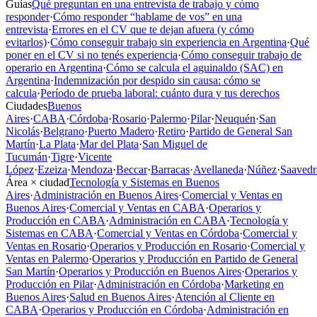
Guías
Qué preguntan en una entrevista de trabajo y cómo
responder
·
Cómo responder “hablame de vos” en una
entrevista
·
Errores en el CV que te dejan afuera (y cómo
evitarlos)
·
Cómo conseguir trabajo sin experiencia en Argentina
·
Qué
poner en el CV si no tenés experiencia
·
Cómo conseguir trabajo de
operario en Argentina
·
Cómo se calcula el aguinaldo (SAC) en
Argentina
·
Indemnización por despido sin causa: cómo se
calcula
·
Período de prueba laboral: cuánto dura y tus derechos
Ciudades
Buenos
Aires
·
CABA
·
Córdoba
·
Rosario
·
Palermo
·
Pilar
·
Neuquén
·
San
Nicolás
·
Belgrano
·
Puerto Madero
·
Retiro
·
Partido de General San
Martín
·
La Plata
·
Mar del Plata
·
San Miguel de
Tucumán
·
Tigre
·
Vicente
López
·
Ezeiza
·
Mendoza
·
Beccar
·
Barracas
·
Avellaneda
·
Núñez
·
Saavedr
Área × ciudad
Tecnología y Sistemas en Buenos
Aires
·
Administración en Buenos Aires
·
Comercial y Ventas en
Buenos Aires
·
Comercial y Ventas en CABA
·
Operarios y
Producción en CABA
·
Administración en CABA
·
Tecnología y
Sistemas en CABA
·
Comercial y Ventas en Córdoba
·
Comercial y
Ventas en Rosario
·
Operarios y Producción en Rosario
·
Comercial y
Ventas en Palermo
·
Operarios y Producción en Partido de General
San Martín
·
Operarios y Producción en Buenos Aires
·
Operarios y
Producción en Pilar
·
Administración en Córdoba
·
Marketing en
Buenos Aires
·
Salud en Buenos Aires
·
Atención al Cliente en
CABA
·
Operarios y Producción en Córdoba
·
Administración en