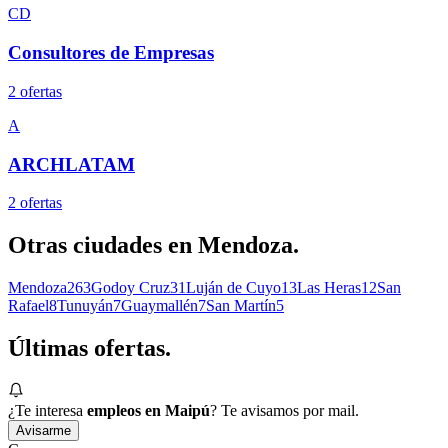
CD
Consultores de Empresas
2
oferta
s
A
ARCHLATAM
2
oferta
s
Otras ciudades en
Mendoza
.
Mendoza
263
Godoy Cruz
31
Luján de Cuyo
13
Las Heras
12
San
Rafael
8
Tunuyán
7
Guaymallén
7
San Martín
5
Últimas
ofertas.
¿Te interesa
empleos en Maipú
? Te avisamos por mail.
Avisarme