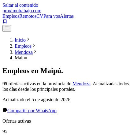
Saltar al contenido
proximotrabajo
.com
Empleos
Remotos
CV
Para vos
Alertas
Inicio
Empleos
Mendoza
Maipú
Empleos en
Maipú
.
95
ofertas activas
en la provincia de
Mendoza
. Actualizadas todos
los días desde los principales portales.
Actualizado el
5 de agosto de 2026
Compartir por WhatsApp
Ofertas activas
95