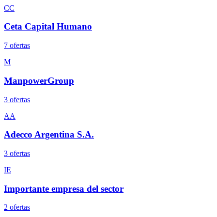
CC
Ceta Capital Humano
7
oferta
s
M
ManpowerGroup
3
oferta
s
AA
Adecco Argentina S.A.
3
oferta
s
IE
Importante empresa del sector
2
oferta
s