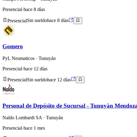
Presencial
·
hace 8 días
Presencial
Sin sueldo
hace 8 días
Gomero
PyL Neumaticos
· Tunuyán
Presencial
·
hace 12 días
Presencial
Sin sueldo
hace 12 días
Personal de Depósito de Sucursal - Tunuyàn Mendoz
Naldo Lombardi SA
· Tunuyán
Presencial
·
hace 1 mes