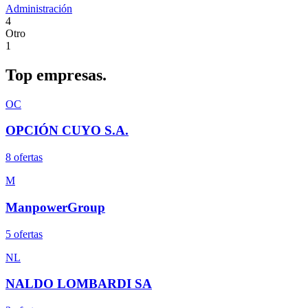
Administración
4
Otro
1
Top
empresas.
OC
OPCIÓN CUYO S.A.
8
oferta
s
M
ManpowerGroup
5
oferta
s
NL
NALDO LOMBARDI SA