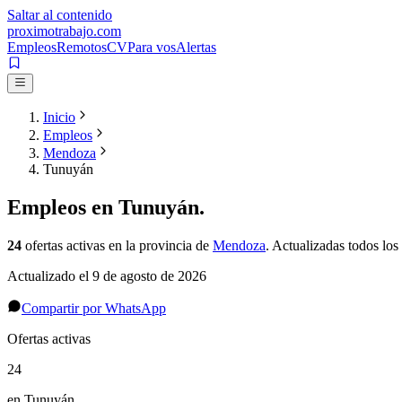
Saltar al contenido
proximotrabajo
.com
Empleos
Remotos
CV
Para vos
Alertas
Inicio
Empleos
Mendoza
Tunuyán
Empleos en
Tunuyán
.
24
ofertas activas
en la provincia de
Mendoza
. Actualizadas todos los 
Actualizado el
9 de agosto de 2026
Compartir por WhatsApp
Ofertas activas
24
en Tunuyán