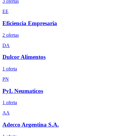
3
oferta
s
EE
Eficiencia Empresaria
2
oferta
s
DA
Dulcor Alimentos
1
oferta
PN
PyL Neumaticos
1
oferta
AA
Adecco Argentina S.A.