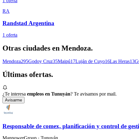
1
oferta
RA
Randstad Argentina
1
oferta
Otras ciudades en
Mendoza
.
Mendoza
295
Godoy Cruz
35
Maipú
17
Luján de Cuyo
16
Las Heras
13
G
Últimas
ofertas.
¿Te interesa
empleos en Tunuyán
? Te avisamos por mail.
Avisarme
Responsable de comex, planificación y control de ge
ManpowerGroup
· Tunuyán