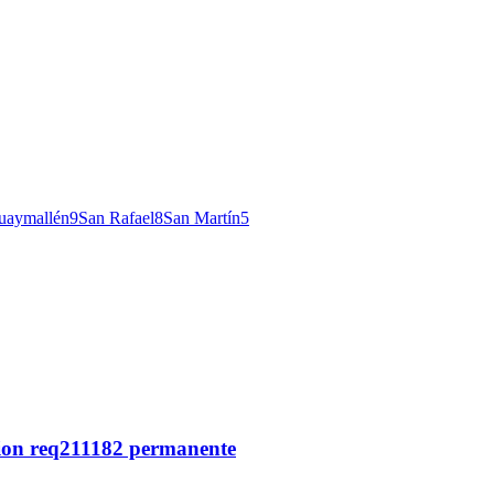
uaymallén
9
San Rafael
8
San Martín
5
stion req211182 permanente