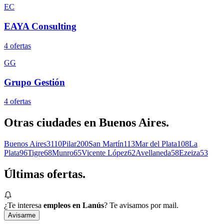
EC
EAYA Consulting
4
oferta
s
GG
Grupo Gestión
4
oferta
s
Otras ciudades en
Buenos Aires
.
Buenos Aires
3110
Pilar
200
San Martín
113
Mar del Plata
108
La
Plata
96
Tigre
68
Munro
65
Vicente López
62
Avellaneda
58
Ezeiza
53
Últimas
ofertas.
¿Te interesa
empleos en Lanús
? Te avisamos por mail.
Avisarme