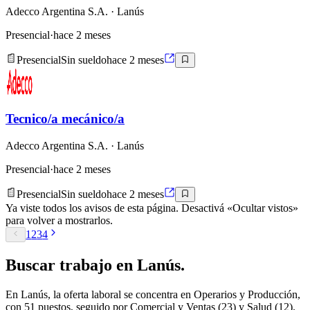
Adecco Argentina S.A.
· Lanús
Presencial
·
hace 2 meses
Presencial
Sin sueldo
hace 2 meses
Tecnico/a mecánico/a
Adecco Argentina S.A.
· Lanús
Presencial
·
hace 2 meses
Presencial
Sin sueldo
hace 2 meses
Ya viste todos los avisos de esta página. Desactivá «Ocultar vistos»
para volver a mostrarlos.
1
2
3
4
Buscar
trabajo en
Lanús
.
En Lanús, la oferta laboral se concentra en Operarios y Producción,
con 51 puestos, seguido por Comercial y Ventas (23) y Salud (12).