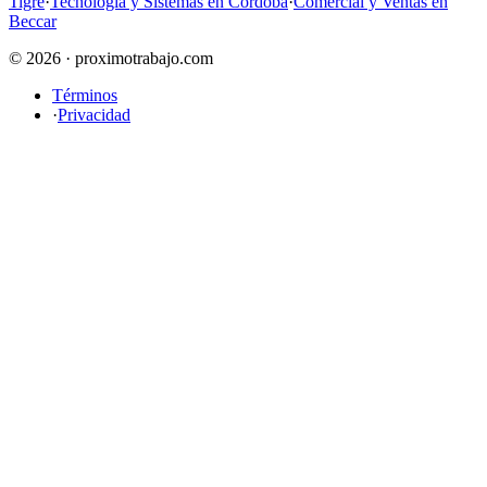
Tigre
·
Tecnología y Sistemas en Córdoba
·
Comercial y Ventas en
Beccar
© 2026 · proximotrabajo.com
Términos
·
Privacidad