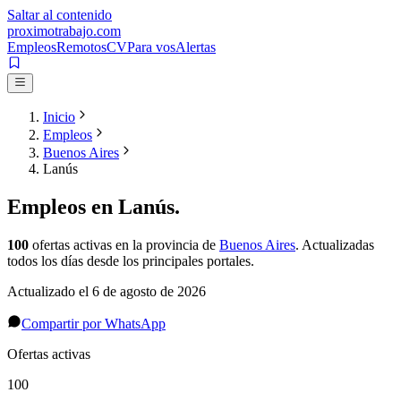
Saltar al contenido
proximotrabajo
.com
Empleos
Remotos
CV
Para vos
Alertas
Inicio
Empleos
Buenos Aires
Lanús
Empleos en
Lanús
.
100
ofertas activas
en la provincia de
Buenos Aires
. Actualizadas
todos los días desde los principales portales.
Actualizado el
6 de agosto de 2026
Compartir por WhatsApp
Ofertas activas
100