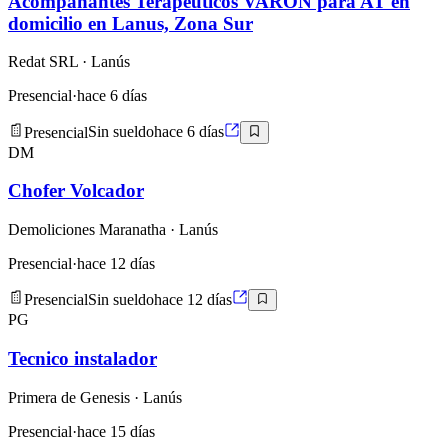
Acompañantes Terapéuticos VARÓN para AT en
domicilio en Lanus, Zona Sur
Redat SRL
· Lanús
Presencial
·
hace 6 días
Presencial
Sin sueldo
hace 6 días
DM
Chofer Volcador
Demoliciones Maranatha
· Lanús
Presencial
·
hace 12 días
Presencial
Sin sueldo
hace 12 días
PG
Tecnico instalador
Primera de Genesis
· Lanús
Presencial
·
hace 15 días