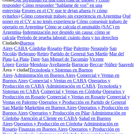
responder
·
Cómo responder “hablame de vos” en una
entrevista
·
Errores en el CV que te dejan afuera (y cómo
evitarlos)
·
Cómo conseguir trabajo sin experiencia en Argentina
·
Qué
poner en el CV si no tenés experiencia
·
Cómo conseguir trabajo de
operario en Argentina
·
Cómo se calcula el aguinaldo (SAC) en
Argentina
·
Indemnización por despido sin causa: cómo se
calcula
·
Período de prueba laboral: cuánto dura y tus derechos
Ciudades
Buenos
Aires
·
CABA
·
Córdoba
·
Rosario
·
Pilar
·
Palermo
·
Neuquén
·
San
Nicolás
·
Belgrano
·
Retiro
·
Partido de General San Martín
·
Mar del
Plata
·
La Plata
·
Tigre
·
San Miguel de Tucumán
·
Vicente
López
·
Ezeiza
·
Mendoza
·
Avellaneda
·
Barracas
·
Beccar
·
Núñez
·
Saavedr
Área × ciudad
Tecnología y Sistemas en Buenos
Aires
·
Administración en Buenos Aires
·
Comercial y Ventas en
Buenos Aires
·
Comercial y Ventas en CABA
·
Operarios y
Producción en CABA
·
Administración en CABA
·
Tecnología y
Sistemas en CABA
·
Comercial y Ventas en Córdoba
·
Operarios y
Producción en Rosario
·
Comercial y Ventas en Rosario
·
Comercial y
Ventas en Palermo
·
Operarios y Producción en Partido de General
San Martín
·
Marketing en Buenos Aires
·
Operarios y Producción en
Buenos Aires
·
Operarios y Producción en Pilar
·
Administración en
Córdoba
·
Atención al Cliente en CABA
·
Salud en Buenos
Aires
·
Operarios y Producción en Córdoba
·
Administración en
Rosario
·
Finanzas en Buenos Aires
·
Operarios y Producción en