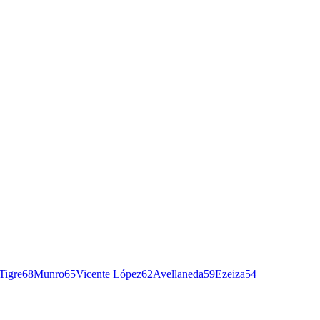
Tigre
68
Munro
65
Vicente López
62
Avellaneda
59
Ezeiza
54