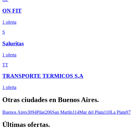
ON FIT
1
oferta
S
Saluritas
1
oferta
TT
TRANSPORTE TERMICOS S.A
1
oferta
Otras ciudades en
Buenos Aires
.
Buenos Aires
3094
Pilar
206
San Martín
114
Mar del Plata
110
La Plata
97
Últimas
ofertas.