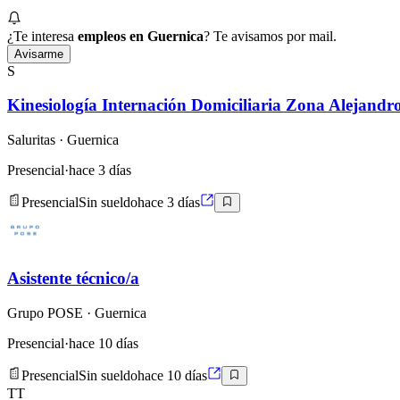
¿Te interesa
empleos en Guernica
? Te avisamos por mail.
Avisarme
S
Kinesiología Internación Domiciliaria Zona Alejand
Saluritas
· Guernica
Presencial
·
hace 3 días
Presencial
Sin sueldo
hace 3 días
Asistente técnico/a
Grupo POSE
· Guernica
Presencial
·
hace 10 días
Presencial
Sin sueldo
hace 10 días
TT