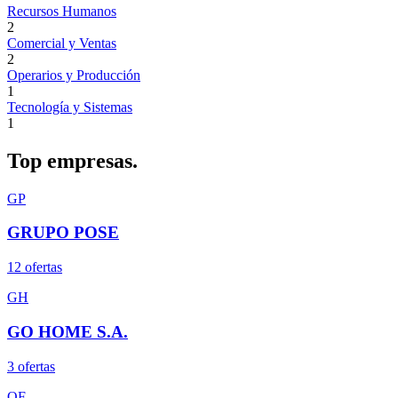
Recursos Humanos
2
Comercial y Ventas
2
Operarios y Producción
1
Tecnología y Sistemas
1
Top
empresas.
GP
GRUPO POSE
12
oferta
s
GH
GO HOME S.A.
3
oferta
s
OF