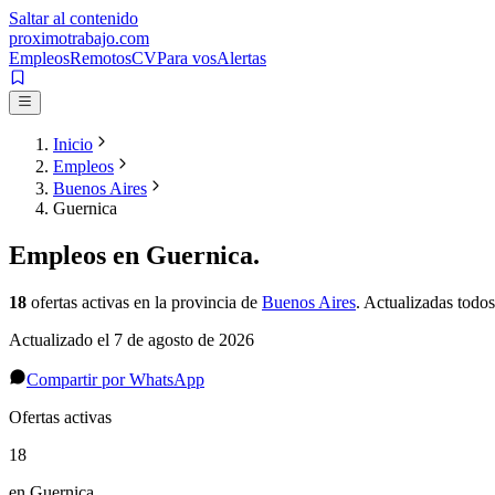
Saltar al contenido
proximotrabajo
.com
Empleos
Remotos
CV
Para vos
Alertas
Inicio
Empleos
Buenos Aires
Guernica
Empleos en
Guernica
.
18
ofertas activas
en la provincia de
Buenos Aires
. Actualizadas todos
Actualizado el
7 de agosto de 2026
Compartir por WhatsApp
Ofertas activas
18
en Guernica