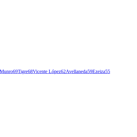
Munro
69
Tigre
68
Vicente López
62
Avellaneda
59
Ezeiza
55