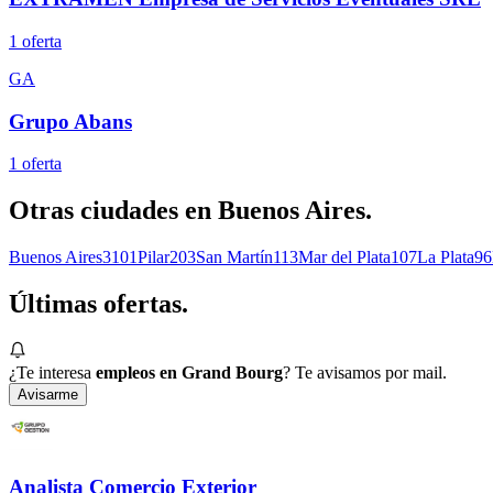
1
oferta
GA
Grupo Abans
1
oferta
Otras ciudades en
Buenos Aires
.
Buenos Aires
3101
Pilar
203
San Martín
113
Mar del Plata
107
La Plata
96
Últimas
ofertas.
¿Te interesa
empleos en Grand Bourg
? Te avisamos por mail.
Avisarme
Analista Comercio Exterior