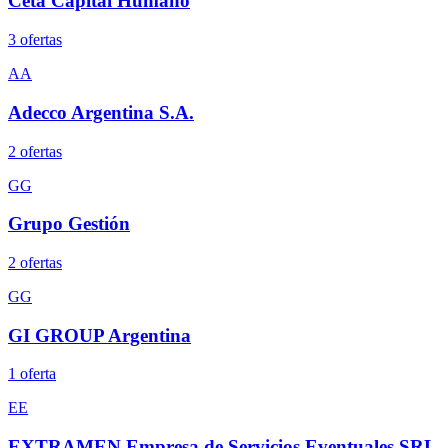
Ceta Capital Humano
3
oferta
s
AA
Adecco Argentina S.A.
2
oferta
s
GG
Grupo Gestión
2
oferta
s
GG
GI GROUP Argentina
1
oferta
EE
EXTRAMEN Empresa de Servicios Eventuales SRL