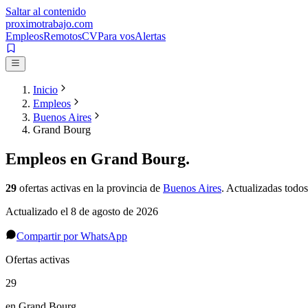
Saltar al contenido
proximotrabajo
.com
Empleos
Remotos
CV
Para vos
Alertas
Inicio
Empleos
Buenos Aires
Grand Bourg
Empleos en
Grand Bourg
.
29
ofertas activas
en la provincia de
Buenos Aires
. Actualizadas todos
Actualizado el
8 de agosto de 2026
Compartir por WhatsApp
Ofertas activas
29
en Grand Bourg