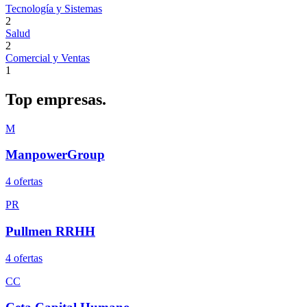
Tecnología y Sistemas
2
Salud
2
Comercial y Ventas
1
Top
empresas.
M
ManpowerGroup
4
oferta
s
PR
Pullmen RRHH
4
oferta
s
CC