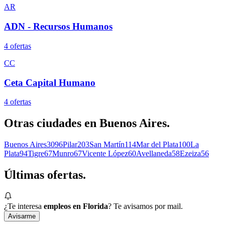
AR
ADN - Recursos Humanos
4
oferta
s
CC
Ceta Capital Humano
4
oferta
s
Otras ciudades en
Buenos Aires
.
Buenos Aires
3096
Pilar
203
San Martín
114
Mar del Plata
100
La
Plata
94
Tigre
67
Munro
67
Vicente López
60
Avellaneda
58
Ezeiza
56
Últimas
ofertas.
¿Te interesa
empleos en Florida
? Te avisamos por mail.
Avisarme