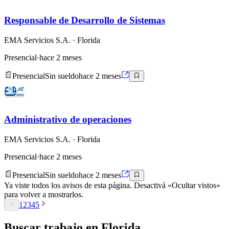
Responsable de Desarrollo de Sistemas
EMA Servicios S.A.
· Florida
Presencial
·
hace 2 meses
Presencial
Sin sueldo
hace 2 meses
Administrativo de operaciones
EMA Servicios S.A.
· Florida
Presencial
·
hace 2 meses
Presencial
Sin sueldo
hace 2 meses
Ya viste todos los avisos de esta página. Desactivá «Ocultar vistos»
para volver a mostrarlos.
1
2
3
4
5
Buscar
trabajo en
Florida
.