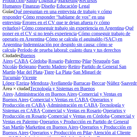
Producción
·
Salud
·
Logística
·
Marketing
·
Recursos
Humanos
·
Finanzas
·
Diseño
·
Educación
·
Legal
Guías
Qué preguntan en una entrevista de trabajo y cómo
responder
·
Cómo responder “hablame de vos” en una
entrevista
·
Errores en el CV que te dejan afuera (y cómo
evitarlos)
·
Cómo conseguir trabajo sin experiencia en Argentina
·
Qué
poner en el CV si no tenés experiencia
·
Cómo conseguir trabajo de
operario en Argentina
·
Cómo se calcula el aguinaldo (SAC) en
Argentina
·
Indemnización por despido sin causa: cómo se
calcula
·
Período de prueba laboral: cuánto dura y tus derechos
Ciudades
Buenos
Aires
·
CABA
·
Córdoba
·
Rosario
·
Palermo
·
Pilar
·
Neuquén
·
San
Nicolás
·
Belgrano
·
Puerto Madero
·
Retiro
·
Partido de General San
Martín
·
Mar del Plata
·
Tigre
·
La Plata
·
San Miguel de
Tucumán
·
Vicente
López
·
Ezeiza
·
Mendoza
·
Avellaneda
·
Barracas
·
Beccar
·
Núñez
·
Saavedr
Área × ciudad
Tecnología y Sistemas en Buenos
Aires
·
Administración en Buenos Aires
·
Comercial y Ventas en
Buenos Aires
·
Comercial y Ventas en CABA
·
Operarios y
Producción en CABA
·
Administración en CABA
·
Tecnología y
Sistemas en CABA
·
Comercial y Ventas en Rosario
·
Operarios y
Producción en Rosario
·
Comercial y Ventas en Córdoba
·
Comercial y
Ventas en Palermo
·
Operarios y Producción en Partido de General
San Martín
·
Marketing en Buenos Aires
·
Operarios y Producción en
Buenos Aires
·
Operarios y Producción en Pilar
·
Atención al Cliente