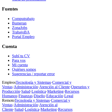
Fuentes
Computrabajo
Bumeran
ZonaJobs
TrabajoBA
Portal Empleo
Cuenta
Subí tu CV
Para vos
Mi cuenta
Quiénes somos
Sugerencias / reportar error
Empleos
Tecnología y Sistemas
·
Comercial y
Ventas
·
Administración
·
Atención al Cliente
·
Operarios y
Producción
·
Salud
·
Logística
·
Marketing
·
Recursos
Humanos
·
Finanzas
·
Diseño
·
Educación
·
Legal
Remoto
Tecnología y Sistemas
·
Comercial y
Ventas
·
Administración
·
Atención al
Cliente
·
Salud
·
Logística
·
Marketing
·
Recursos