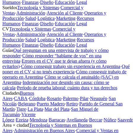
Humanos
·
Finanzas
·
Diseño
·
Educación
·
Legal
Sueldos
Tecnología y Sistemas
·
Comercial y
Ventas
·
Administración
·
Atención al Cliente
·
Operarios y
Producción
·
Salud
·
Logística
·
Marketing
·
Recursos
Humanos
·
Finanzas
·
Diseño
·
Educación
·
Legal
CV
Tecnología y Sistemas
·
Comercial y
Ventas
·
Administración
·
Atención al Cliente
·
Operarios y
Producción
·
Salud
·
Logística
·
Marketing
·
Recursos
Humanos
·
Finanzas
·
Diseño
·
Educación
·
Legal
Guías
Qué preguntan en una entrevista de trabajo y cómo
responder
·
Cómo responder “hablame de vos” en una
entrevista
·
Errores en el CV que te dejan afuera (y cómo
evitarlos)
·
Cómo conseguir trabajo sin experiencia en Argentina
·
Qué
poner en el CV si no tenés experiencia
·
Cómo conseguir trabajo de
operario en Argentina
·
Cómo se calcula el aguinaldo (SAC) en
Argentina
·
Indemnización por despido sin causa: cómo se
calcula
·
Período de prueba laboral: cuánto dura y tus derechos
Ciudades
Buenos
Aires
·
CABA
·
Córdoba
·
Rosario
·
Palermo
·
Pilar
·
Neuquén
·
San
Nicolás
·
Belgrano
·
Puerto Madero
·
Retiro
·
Partido de General San
Martín
·
Tigre
·
La Plata
·
Mar del Plata
·
San Miguel de
Tucumán
·
Vicente
López
·
Ezeiza
·
Mendoza
·
Barracas
·
Avellaneda
·
Beccar
·
Núñez
·
Saavedr
Área × ciudad
Tecnología y Sistemas en Buenos
Aires
·
Administración en Buenos Aires
·
Comercial y Ventas en