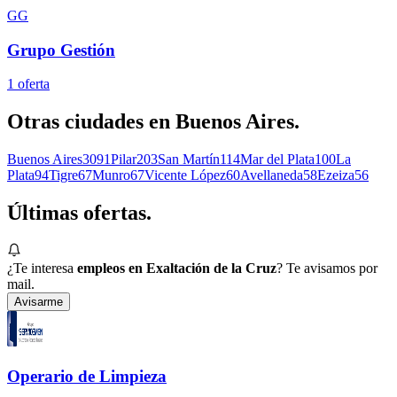
GG
Grupo Gestión
1
oferta
Otras ciudades en
Buenos Aires
.
Buenos Aires
3091
Pilar
203
San Martín
114
Mar del Plata
100
La
Plata
94
Tigre
67
Munro
67
Vicente López
60
Avellaneda
58
Ezeiza
56
Últimas
ofertas.
¿Te interesa
empleos en Exaltación de la Cruz
? Te avisamos por
mail.
Avisarme
Operario de Limpieza