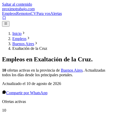
Saltar al contenido
proximotrabajo
.com
Empleos
Remotos
CV
Para vos
Alertas
Inicio
Empleos
Buenos Aires
Exaltación de la Cruz
Empleos en
Exaltación de la Cruz
.
10
ofertas activas
en la provincia de
Buenos Aires
. Actualizadas
todos los días desde los principales portales.
Actualizado el
10 de agosto de 2026
Compartir por WhatsApp
Ofertas activas
10