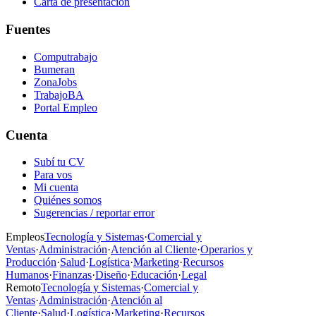
Carta de presentación
Fuentes
Computrabajo
Bumeran
ZonaJobs
TrabajoBA
Portal Empleo
Cuenta
Subí tu CV
Para vos
Mi cuenta
Quiénes somos
Sugerencias / reportar error
Empleos
Tecnología y Sistemas
·
Comercial y
Ventas
·
Administración
·
Atención al Cliente
·
Operarios y
Producción
·
Salud
·
Logística
·
Marketing
·
Recursos
Humanos
·
Finanzas
·
Diseño
·
Educación
·
Legal
Remoto
Tecnología y Sistemas
·
Comercial y
Ventas
·
Administración
·
Atención al
Cliente
·
Salud
·
Logística
·
Marketing
·
Recursos