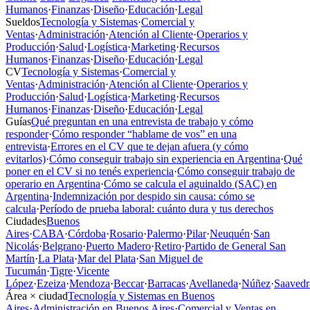
Humanos
·
Finanzas
·
Diseño
·
Educación
·
Legal
Sueldos
Tecnología y Sistemas
·
Comercial y
Ventas
·
Administración
·
Atención al Cliente
·
Operarios y
Producción
·
Salud
·
Logística
·
Marketing
·
Recursos
Humanos
·
Finanzas
·
Diseño
·
Educación
·
Legal
CV
Tecnología y Sistemas
·
Comercial y
Ventas
·
Administración
·
Atención al Cliente
·
Operarios y
Producción
·
Salud
·
Logística
·
Marketing
·
Recursos
Humanos
·
Finanzas
·
Diseño
·
Educación
·
Legal
Guías
Qué preguntan en una entrevista de trabajo y cómo
responder
·
Cómo responder “hablame de vos” en una
entrevista
·
Errores en el CV que te dejan afuera (y cómo
evitarlos)
·
Cómo conseguir trabajo sin experiencia en Argentina
·
Qué
poner en el CV si no tenés experiencia
·
Cómo conseguir trabajo de
operario en Argentina
·
Cómo se calcula el aguinaldo (SAC) en
Argentina
·
Indemnización por despido sin causa: cómo se
calcula
·
Período de prueba laboral: cuánto dura y tus derechos
Ciudades
Buenos
Aires
·
CABA
·
Córdoba
·
Rosario
·
Palermo
·
Pilar
·
Neuquén
·
San
Nicolás
·
Belgrano
·
Puerto Madero
·
Retiro
·
Partido de General San
Martín
·
La Plata
·
Mar del Plata
·
San Miguel de
Tucumán
·
Tigre
·
Vicente
López
·
Ezeiza
·
Mendoza
·
Beccar
·
Barracas
·
Avellaneda
·
Núñez
·
Saavedr
Área × ciudad
Tecnología y Sistemas en Buenos
Aires
·
Administración en Buenos Aires
·
Comercial y Ventas en