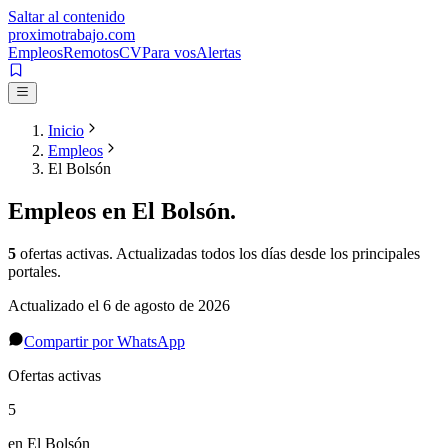
Saltar al contenido
proximotrabajo
.com
Empleos
Remotos
CV
Para vos
Alertas
Inicio
Empleos
El Bolsón
Empleos en
El Bolsón
.
5
ofertas activas
. Actualizadas todos los días desde los principales
portales.
Actualizado el
6 de agosto de 2026
Compartir por WhatsApp
Ofertas activas
5
en El Bolsón