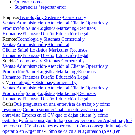
Quiénes somos
Sugerencias / reportar error
Empleos
Tecnología y Sistemas
·
Comercial y
Ventas
·
Administración
·
Atención al Cliente
·
Operarios y
Producción
·
Salud
·
Logística
·
Marketing
·
Recursos
Humanos
·
Finanzas
·
Diseño
·
Educación
·
Legal
Remoto
Tecnología y Sistemas
·
Comercial y
Ventas
·
Administración
·
Atención al
Cliente
·
Salud
·
Logística
·
Marketing
·
Recursos
Humanos
·
Finanzas
·
Diseño
·
Educación
·
Legal
Sueldos
Tecnología y Sistemas
·
Comercial y
Ventas
·
Administración
·
Atención al Cliente
·
Operarios y
Producción
·
Salud
·
Logística
·
Marketing
·
Recursos
Humanos
·
Finanzas
·
Diseño
·
Educación
·
Legal
CV
Tecnología y Sistemas
·
Comercial y
Ventas
·
Administración
·
Atención al Cliente
·
Operarios y
Producción
·
Salud
·
Logística
·
Marketing
·
Recursos
Humanos
·
Finanzas
·
Diseño
·
Educación
·
Legal
Guías
Qué preguntan en una entrevista de trabajo y cómo
responder
·
Cómo responder “hablame de vos” en una
entrevista
·
Errores en el CV que te dejan afuera (y cómo
evitarlos)
·
Cómo conseguir trabajo sin experiencia en Argentina
·
Qué
poner en el CV si no tenés experiencia
·
Cómo conseguir trabajo de
operario en Argentina
·
Cómo se calcula el aguinaldo (SAC) en