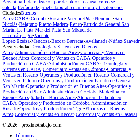
Argentina
·
Indemnización por despido sin causa: cómo se
calcula
·
Período de prueba laboral: cuánto dura y tus derechos
Ciudades
Buenos
Aires
·
CABA
·
Córdoba
·
Rosario
·
Palermo
·
Pilar
·
Neuquén
·
San
Nicolás
·
Belgrano
·
Puerto Madero
·
Retiro
·
Partido de General San
Martín
·
La Plata
·
Mar del Plata
·
San Miguel de
Tucumán
·
Tigre
·
Vicente
López
·
Ezeiza
·
Mendoza
·
Beccar
·
Barracas
·
Avellaneda
·
Núñez
·
Saavedr
Área × ciudad
Tecnología y Sistemas en Buenos
Aires
·
Administración en Buenos Aires
·
Comercial y Ventas en
Buenos Aires
·
Comercial y Ventas en CABA
·
Operarios y
Producción en CABA
·
Administración en CABA
·
Tecnología y
Sistemas en CABA
·
Comercial y Ventas en Córdoba
·
Comercial y
Ventas en Rosario
·
Operarios y Producción en Rosario
·
Comercial y
Ventas en Palermo
·
Operarios y Producción en Partido de General
San Martín
·
Operarios y Producción en Buenos Aires
·
Operarios y
Producción en Pilar
·
Administración en Córdoba
·
Marketing en
Buenos Aires
·
Salud en Buenos Aires
·
Atención al Cliente en
CABA
·
Operarios y Producción en Córdoba
·
Administración en
Rosario
·
Operarios y Producción en Tigre
·
Finanzas en Buenos
Aires
·
Comercial y Ventas en Beccar
·
Comercial y Ventas en Castelar
© 2026 · proximotrabajo.com
Términos