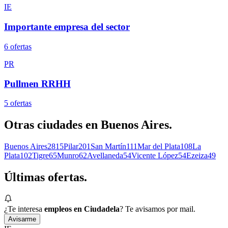
IE
Importante empresa del sector
6
oferta
s
PR
Pullmen RRHH
5
oferta
s
Otras ciudades en
Buenos Aires
.
Buenos Aires
2815
Pilar
201
San Martín
111
Mar del Plata
108
La
Plata
102
Tigre
65
Munro
62
Avellaneda
54
Vicente López
54
Ezeiza
49
Últimas
ofertas.
¿Te interesa
empleos en Ciudadela
? Te avisamos por mail.
Avisarme