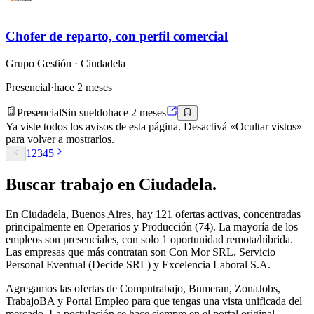
Chofer de reparto, con perfil comercial
Grupo Gestión
· Ciudadela
Presencial
·
hace 2 meses
Presencial
Sin sueldo
hace 2 meses
Ya viste todos los avisos de esta página. Desactivá «Ocultar vistos»
para volver a mostrarlos.
1
2
3
4
5
Buscar
trabajo en
Ciudadela
.
En Ciudadela, Buenos Aires, hay 121 ofertas activas, concentradas
principalmente en Operarios y Producción (74). La mayoría de los
empleos son presenciales, con solo 1 oportunidad remota/híbrida.
Las empresas que más contratan son Con Mor SRL, Servicio
Personal Eventual (Decide SRL) y Excelencia Laboral S.A.
Agregamos las ofertas de Computrabajo, Bumeran, ZonaJobs,
TrabajoBA y Portal Empleo para que tengas una vista unificada del
mercado. La postulación se hace siempre en el portal original.