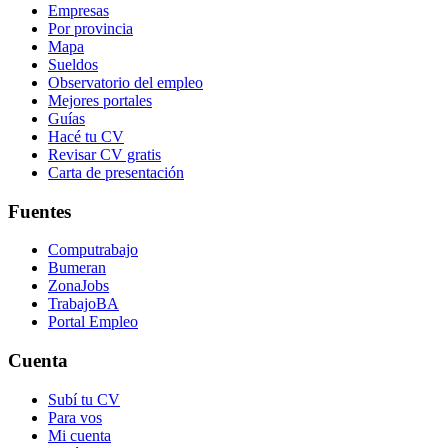
Empresas
Por provincia
Mapa
Sueldos
Observatorio del empleo
Mejores portales
Guías
Hacé tu CV
Revisar CV gratis
Carta de presentación
Fuentes
Computrabajo
Bumeran
ZonaJobs
TrabajoBA
Portal Empleo
Cuenta
Subí tu CV
Para vos
Mi cuenta