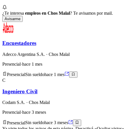
¿Te interesa
empleos en Chos Malal
? Te avisamos por mail.
Avisarme
Encuestadores
Adecco Argentina S.A.
· Chos Malal
Presencial
·
hace 1 mes
Presencial
Sin sueldo
hace 1 mes
C
Ingeniero Civil
Codam S.A.
· Chos Malal
Presencial
·
hace 3 meses
Presencial
Sin sueldo
hace 3 meses
Ya viste todos los avisos de esta página. Desactivá «Ocultar vistos»