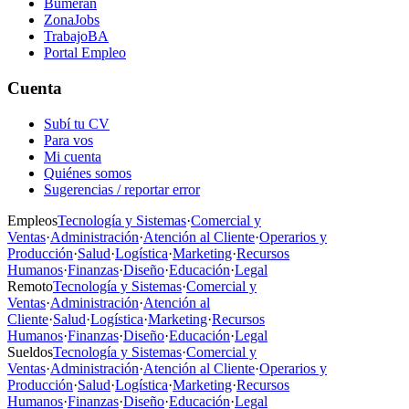
Bumeran
ZonaJobs
TrabajoBA
Portal Empleo
Cuenta
Subí tu CV
Para vos
Mi cuenta
Quiénes somos
Sugerencias / reportar error
Empleos
Tecnología y Sistemas
·
Comercial y
Ventas
·
Administración
·
Atención al Cliente
·
Operarios y
Producción
·
Salud
·
Logística
·
Marketing
·
Recursos
Humanos
·
Finanzas
·
Diseño
·
Educación
·
Legal
Remoto
Tecnología y Sistemas
·
Comercial y
Ventas
·
Administración
·
Atención al
Cliente
·
Salud
·
Logística
·
Marketing
·
Recursos
Humanos
·
Finanzas
·
Diseño
·
Educación
·
Legal
Sueldos
Tecnología y Sistemas
·
Comercial y
Ventas
·
Administración
·
Atención al Cliente
·
Operarios y
Producción
·
Salud
·
Logística
·
Marketing
·
Recursos
Humanos
·
Finanzas
·
Diseño
·
Educación
·
Legal