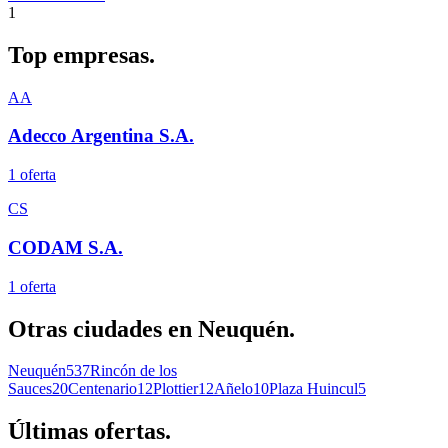
1
Top
empresas.
AA
Adecco Argentina S.A.
1
oferta
CS
CODAM S.A.
1
oferta
Otras ciudades en
Neuquén
.
Neuquén
537
Rincón de los
Sauces
20
Centenario
12
Plottier
12
Añelo
10
Plaza Huincul
5
Últimas
ofertas.