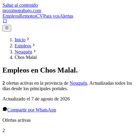
Saltar al contenido
proximotrabajo
.com
Empleos
Remotos
CV
Para vos
Alertas
Inicio
Empleos
Neuquén
Chos Malal
Empleos en
Chos Malal
.
2
ofertas activas
en la provincia de
Neuquén
. Actualizadas todos los
días desde los principales portales.
Actualizado el
7 de agosto de 2026
Compartir por WhatsApp
Ofertas activas
2