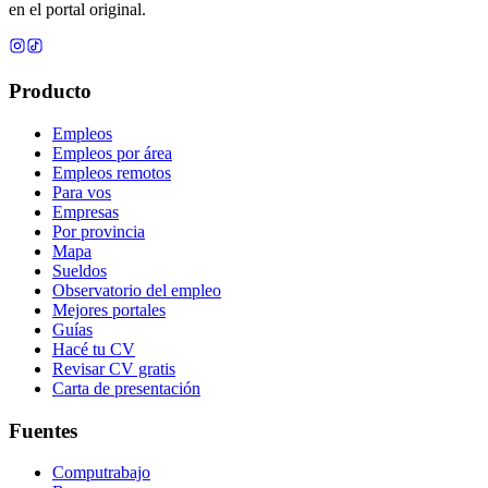
en el portal original.
Producto
Empleos
Empleos por área
Empleos remotos
Para vos
Empresas
Por provincia
Mapa
Sueldos
Observatorio del empleo
Mejores portales
Guías
Hacé tu CV
Revisar CV gratis
Carta de presentación
Fuentes
Computrabajo