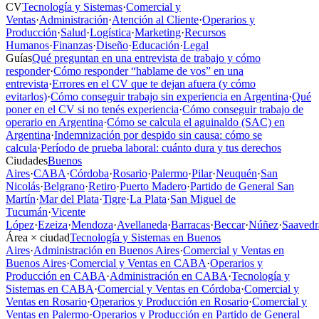
CV
Tecnología y Sistemas
·
Comercial y
Ventas
·
Administración
·
Atención al Cliente
·
Operarios y
Producción
·
Salud
·
Logística
·
Marketing
·
Recursos
Humanos
·
Finanzas
·
Diseño
·
Educación
·
Legal
Guías
Qué preguntan en una entrevista de trabajo y cómo
responder
·
Cómo responder “hablame de vos” en una
entrevista
·
Errores en el CV que te dejan afuera (y cómo
evitarlos)
·
Cómo conseguir trabajo sin experiencia en Argentina
·
Qué
poner en el CV si no tenés experiencia
·
Cómo conseguir trabajo de
operario en Argentina
·
Cómo se calcula el aguinaldo (SAC) en
Argentina
·
Indemnización por despido sin causa: cómo se
calcula
·
Período de prueba laboral: cuánto dura y tus derechos
Ciudades
Buenos
Aires
·
CABA
·
Córdoba
·
Rosario
·
Palermo
·
Pilar
·
Neuquén
·
San
Nicolás
·
Belgrano
·
Retiro
·
Puerto Madero
·
Partido de General San
Martín
·
Mar del Plata
·
Tigre
·
La Plata
·
San Miguel de
Tucumán
·
Vicente
López
·
Ezeiza
·
Mendoza
·
Avellaneda
·
Barracas
·
Beccar
·
Núñez
·
Saavedr
Área × ciudad
Tecnología y Sistemas en Buenos
Aires
·
Administración en Buenos Aires
·
Comercial y Ventas en
Buenos Aires
·
Comercial y Ventas en CABA
·
Operarios y
Producción en CABA
·
Administración en CABA
·
Tecnología y
Sistemas en CABA
·
Comercial y Ventas en Córdoba
·
Comercial y
Ventas en Rosario
·
Operarios y Producción en Rosario
·
Comercial y
Ventas en Palermo
·
Operarios y Producción en Partido de General