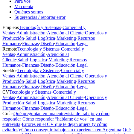
Para vos
Mi cuenta
Quiénes somos
Sugerencias / reportar error
Empleos
Tecnología y Sistemas
·
Comercial y
Ventas
·
Administración
·
Atención al Cliente
·
Operarios y
Producción
·
Salud
·
Logística
·
Marketing
·
Recursos
Humanos
·
Finanzas
·
Diseño
·
Educación
·
Legal
Remoto
Tecnología y Sistemas
·
Comercial y
Ventas
·
Administración
·
Atención al
Cliente
·
Salud
·
Logística
·
Marketing
·
Recursos
Humanos
·
Finanzas
·
Diseño
·
Educación
·
Legal
Sueldos
Tecnología y Sistemas
·
Comercial y
Ventas
·
Administración
·
Atención al Cliente
·
Operarios y
Producción
·
Salud
·
Logística
·
Marketing
·
Recursos
Humanos
·
Finanzas
·
Diseño
·
Educación
·
Legal
CV
Tecnología y Sistemas
·
Comercial y
Ventas
·
Administración
·
Atención al Cliente
·
Operarios y
Producción
·
Salud
·
Logística
·
Marketing
·
Recursos
Humanos
·
Finanzas
·
Diseño
·
Educación
·
Legal
Guías
Qué preguntan en una entrevista de trabajo y cómo
responder
·
Cómo responder “hablame de vos” en una
entrevista
·
Errores en el CV que te dejan afuera (y cómo
evitarlos)
·
Cómo conseguir trabajo sin experiencia en Argentina
·
Qué