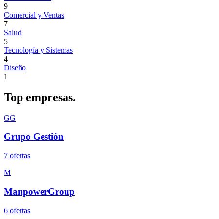
9
Comercial y Ventas
7
Salud
5
Tecnología y Sistemas
4
Diseño
1
Top
empresas.
GG
Grupo Gestión
7
oferta
s
M
ManpowerGroup
6
oferta
s