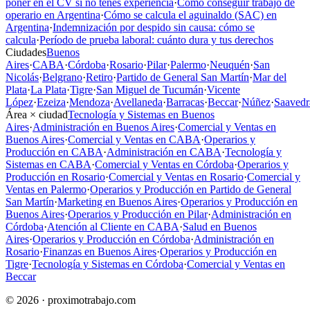
poner en el CV si no tenés experiencia
·
Cómo conseguir trabajo de
operario en Argentina
·
Cómo se calcula el aguinaldo (SAC) en
Argentina
·
Indemnización por despido sin causa: cómo se
calcula
·
Período de prueba laboral: cuánto dura y tus derechos
Ciudades
Buenos
Aires
·
CABA
·
Córdoba
·
Rosario
·
Pilar
·
Palermo
·
Neuquén
·
San
Nicolás
·
Belgrano
·
Retiro
·
Partido de General San Martín
·
Mar del
Plata
·
La Plata
·
Tigre
·
San Miguel de Tucumán
·
Vicente
López
·
Ezeiza
·
Mendoza
·
Avellaneda
·
Barracas
·
Beccar
·
Núñez
·
Saavedr
Área × ciudad
Tecnología y Sistemas en Buenos
Aires
·
Administración en Buenos Aires
·
Comercial y Ventas en
Buenos Aires
·
Comercial y Ventas en CABA
·
Operarios y
Producción en CABA
·
Administración en CABA
·
Tecnología y
Sistemas en CABA
·
Comercial y Ventas en Córdoba
·
Operarios y
Producción en Rosario
·
Comercial y Ventas en Rosario
·
Comercial y
Ventas en Palermo
·
Operarios y Producción en Partido de General
San Martín
·
Marketing en Buenos Aires
·
Operarios y Producción en
Buenos Aires
·
Operarios y Producción en Pilar
·
Administración en
Córdoba
·
Atención al Cliente en CABA
·
Salud en Buenos
Aires
·
Operarios y Producción en Córdoba
·
Administración en
Rosario
·
Finanzas en Buenos Aires
·
Operarios y Producción en
Tigre
·
Tecnología y Sistemas en Córdoba
·
Comercial y Ventas en
Beccar
© 2026 · proximotrabajo.com