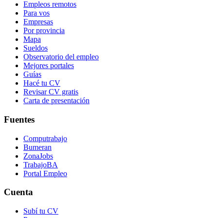
Empleos remotos
Para vos
Empresas
Por provincia
Mapa
Sueldos
Observatorio del empleo
Mejores portales
Guías
Hacé tu CV
Revisar CV gratis
Carta de presentación
Fuentes
Computrabajo
Bumeran
ZonaJobs
TrabajoBA
Portal Empleo
Cuenta
Subí tu CV