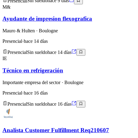
Presencial
Sin sueldo
hace 9 días
M&
Ayudante de impresion flexografica
Mauro & Hulten
· Boulogne
Presencial
·
hace 14 días
Presencial
Sin sueldo
hace 14 días
IE
Técnico en refrigeración
Importante empresa del sector
· Boulogne
Presencial
·
hace 16 días
Presencial
Sin sueldo
hace 16 días
Analista Customer Fulfillment Req210607