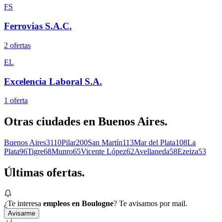
FS
Ferrovias S.A.C.
2
oferta
s
EL
Excelencia Laboral S.A.
1
oferta
Otras ciudades en
Buenos Aires
.
Buenos Aires
3110
Pilar
200
San Martín
113
Mar del Plata
108
La
Plata
96
Tigre
68
Munro
65
Vicente López
62
Avellaneda
58
Ezeiza
53
Últimas
ofertas.
¿Te interesa
empleos en Boulogne
? Te avisamos por mail.
Avisarme