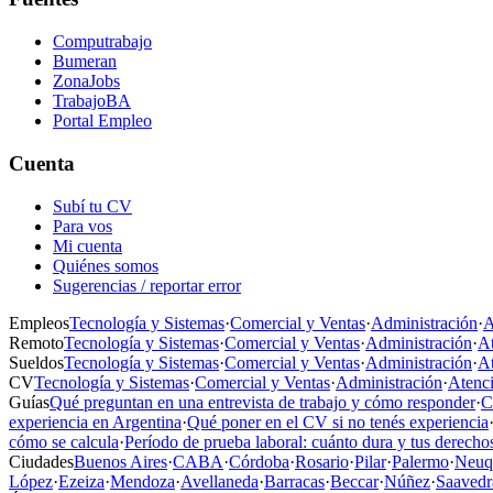
Computrabajo
Bumeran
ZonaJobs
TrabajoBA
Portal Empleo
Cuenta
Subí tu CV
Para vos
Mi cuenta
Quiénes somos
Sugerencias / reportar error
Empleos
Tecnología y Sistemas
·
Comercial y Ventas
·
Administración
·
A
Remoto
Tecnología y Sistemas
·
Comercial y Ventas
·
Administración
·
At
Sueldos
Tecnología y Sistemas
·
Comercial y Ventas
·
Administración
·
At
CV
Tecnología y Sistemas
·
Comercial y Ventas
·
Administración
·
Atenci
Guías
Qué preguntan en una entrevista de trabajo y cómo responder
·
C
experiencia en Argentina
·
Qué poner en el CV si no tenés experiencia
cómo se calcula
·
Período de prueba laboral: cuánto dura y tus derecho
Ciudades
Buenos Aires
·
CABA
·
Córdoba
·
Rosario
·
Pilar
·
Palermo
·
Neuq
López
·
Ezeiza
·
Mendoza
·
Avellaneda
·
Barracas
·
Beccar
·
Núñez
·
Saavedr