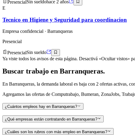
Presencial
Sin sueldo
hace 2 años
E
Tecnico en Higiene y Seguridad para coordinacion
Empresa confidencial
· Barranqueras
Presencial
Presencial
Sin sueldo
Ya viste todos los avisos de esta página. Desactivá «Ocultar vistos» pa
Buscar
trabajo en
Barranqueras
.
En Barranqueras, la demanda laboral es baja con 2 ofertas activas, co
Agregamos las ofertas de Computrabajo, Bumeran, ZonaJobs, TrabajoBA
¿Cuántos empleos hay en Barranqueras?
¿Qué empresas están contratando en Barranqueras?
¿Cuáles son los rubros con más empleo en Barranqueras?