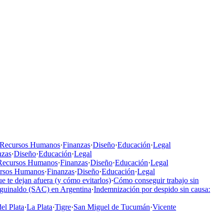
Recursos Humanos
·
Finanzas
·
Diseño
·
Educación
·
Legal
nzas
·
Diseño
·
Educación
·
Legal
Recursos Humanos
·
Finanzas
·
Diseño
·
Educación
·
Legal
rsos Humanos
·
Finanzas
·
Diseño
·
Educación
·
Legal
e te dejan afuera (y cómo evitarlos)
·
Cómo conseguir trabajo sin
aguinaldo (SAC) en Argentina
·
Indemnización por despido sin causa:
el Plata
·
La Plata
·
Tigre
·
San Miguel de Tucumán
·
Vicente