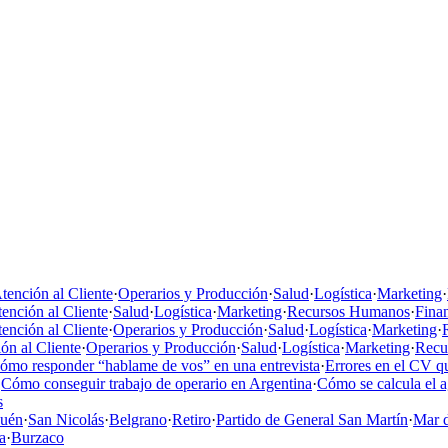
tención al Cliente
·
Operarios y Producción
·
Salud
·
Logística
·
Marketing
·
ención al Cliente
·
Salud
·
Logística
·
Marketing
·
Recursos Humanos
·
Fina
ención al Cliente
·
Operarios y Producción
·
Salud
·
Logística
·
Marketing
·
ón al Cliente
·
Operarios y Producción
·
Salud
·
Logística
·
Marketing
·
Recu
ómo responder “hablame de vos” en una entrevista
·
Errores en el CV qu
·
Cómo conseguir trabajo de operario en Argentina
·
Cómo se calcula el 
s
uén
·
San Nicolás
·
Belgrano
·
Retiro
·
Partido de General San Martín
·
Mar d
a
·
Burzaco