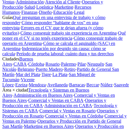
Ventas
·
Administración
·
Atención al Cliente
·
Operarios y
Producción
·
Salud
·
Logística
·
Marketing
·
Recursos
Humanos
·
Finanzas
·
Diseño
·
Educación
·
Legal
Guías
Qué preguntan en una entrevista de trabajo y cómo
responder
·
Cómo responder “hablame de vos” en una
entrevista
·
Errores en el CV que te dejan afuera (y cómo
evitarlos)
·
Cómo conseguir trabajo sin experiencia en Argentina
·
Qué
poner en el CV si no tenés experiencia
·
Cómo conseguir trabajo de
operario en Argentina
·
Cómo se calcula el aguinaldo (SAC) en
Argentina
·
Indemnización por despido sin causa: cómo se
calcula
·
Período de prueba laboral: cuánto dura y tus derechos
Ciudades
Buenos
Aires
·
CABA
·
Córdoba
·
Rosario
·
Palermo
·
Pilar
·
Neuquén
·
San
Nicolás
·
Belgrano
·
Puerto Madero
·
Retiro
·
Partido de General San
Martín
·
Mar del Plata
·
Tigre
·
La Plata
·
San Miguel de
Tucumán
·
Vicente
López
·
Ezeiza
·
Mendoza
·
Avellaneda
·
Barracas
·
Beccar
·
Núñez
·
Saavedr
Área × ciudad
Tecnología y Sistemas en Buenos
Aires
·
Administración en Buenos Aires
·
Comercial y Ventas en
Buenos Aires
·
Comercial y Ventas en CABA
·
Operarios y
Producción en CABA
·
Administración en CABA
·
Tecnología y
Sistemas en CABA
·
Comercial y Ventas en Rosario
·
Operarios y
Producción en Rosario
·
Comercial y Ventas en Córdoba
·
Comercial y
Ventas en Palermo
·
Operarios y Producción en Partido de General
San Martín
·
Marketing en Buenos Aires
·
Operarios y Producción en