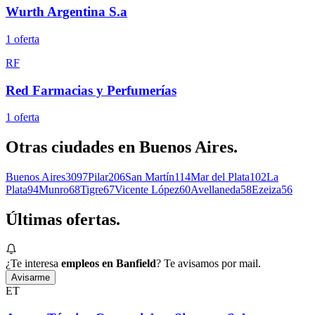
Wurth Argentina S.a
1
oferta
RF
Red Farmacias y Perfumerías
1
oferta
Otras ciudades en
Buenos Aires
.
Buenos Aires
3097
Pilar
206
San Martín
114
Mar del Plata
102
La
Plata
94
Munro
68
Tigre
67
Vicente López
60
Avellaneda
58
Ezeiza
56
Últimas
ofertas.
¿Te interesa
empleos en Banfield
? Te avisamos por mail.
Avisarme
ET