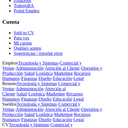
ZonaJobs
TrabajoBA
Portal Empleo
Cuenta
Subí tu CV
Para vos
Mi cuenta
Quiénes somos
Sugerencias / reportar error
Empleos
Tecnología y Sistemas
·
Comercial y
Ventas
·
Administración
·
Atención al Cliente
·
Operarios y
Producción
·
Salud
·
Logística
·
Marketing
·
Recursos
Humanos
·
Finanzas
·
Diseño
·
Educación
·
Legal
Remoto
Tecnología y Sistemas
·
Comercial y
Ventas
·
Administración
·
Atención al
Cliente
·
Salud
·
Logística
·
Marketing
·
Recursos
Humanos
·
Finanzas
·
Diseño
·
Educación
·
Legal
Sueldos
Tecnología y Sistemas
·
Comercial y
Ventas
·
Administración
·
Atención al Cliente
·
Operarios y
Producción
·
Salud
·
Logística
·
Marketing
·
Recursos
Humanos
·
Finanzas
·
Diseño
·
Educación
·
Legal
CV
Tecnología y Sistemas
·
Comercial y