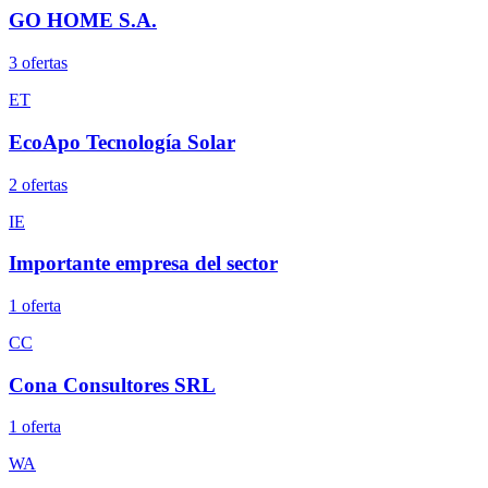
GO HOME S.A.
3
oferta
s
ET
EcoApo Tecnología Solar
2
oferta
s
IE
Importante empresa del sector
1
oferta
CC
Cona Consultores SRL
1
oferta
WA