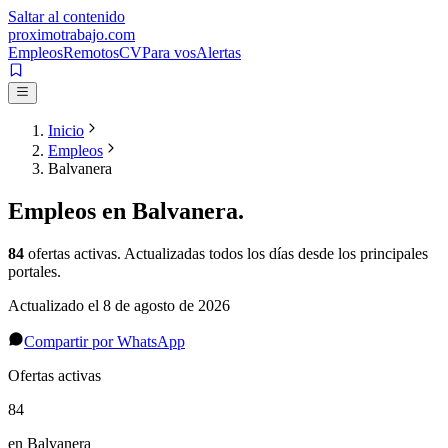
Saltar al contenido
proximotrabajo
.com
Empleos
Remotos
CV
Para vos
Alertas
Inicio
Empleos
Balvanera
Empleos en
Balvanera
.
84
ofertas activas
. Actualizadas todos los días desde los principales
portales.
Actualizado el
8 de agosto de 2026
Compartir por WhatsApp
Ofertas activas
84
en Balvanera