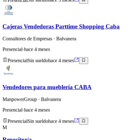
Presencial
Sin sueldo
hace 3 meses
Cajeras Vendedoras Parttime Shopping Caba
Consultores de Empresas
· Balvanera
Presencial
·
hace 4 meses
Presencial
Sin sueldo
hace 4 meses
Vendedores para mueblería CABA
ManpowerGroup
· Balvanera
Presencial
·
hace 4 meses
Presencial
Sin sueldo
hace 4 meses
M
Repositor/a