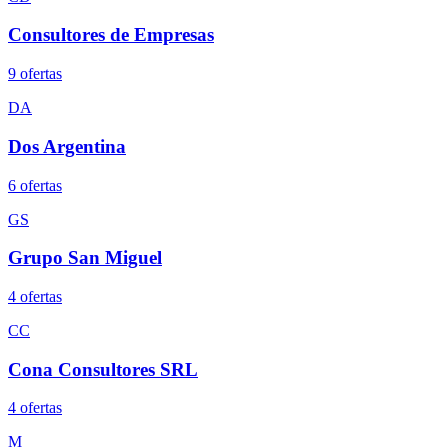
Consultores de Empresas
9
oferta
s
DA
Dos Argentina
6
oferta
s
GS
Grupo San Miguel
4
oferta
s
CC
Cona Consultores SRL
4
oferta
s
M