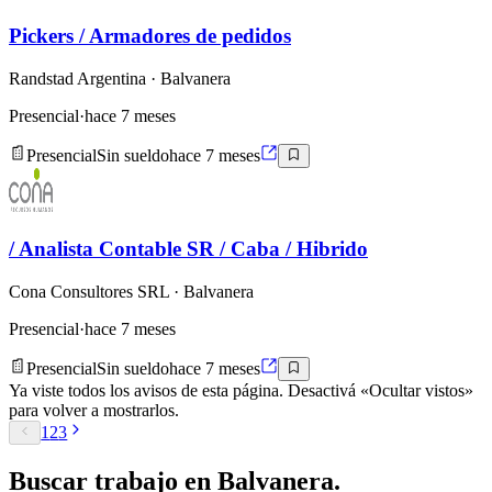
Pickers / Armadores de pedidos
Randstad Argentina
· Balvanera
Presencial
·
hace 7 meses
Presencial
Sin sueldo
hace 7 meses
/ Analista Contable SR / Caba / Hibrido
Cona Consultores SRL
· Balvanera
Presencial
·
hace 7 meses
Presencial
Sin sueldo
hace 7 meses
Ya viste todos los avisos de esta página. Desactivá «Ocultar vistos»
para volver a mostrarlos.
1
2
3
Buscar
trabajo en
Balvanera
.