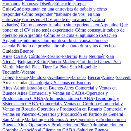
Humanos
·
Finanzas
·
Diseño
·
Educación
·
Legal
Guías
Qué preguntan en una entrevista de trabajo y cómo
responder
·
Cómo responder “hablame de vos” en una
entrevista
·
Errores en el CV que te dejan afuera (y cómo
evitarlos)
·
Cómo conseguir trabajo sin experiencia en Argentina
·
Qué
poner en el CV si no tenés experiencia
·
Cómo conseguir trabajo de
operario en Argentina
·
Cómo se calcula el aguinaldo (SAC) en
Argentina
·
Indemnización por despido sin causa: cómo se
calcula
·
Período de prueba laboral: cuánto dura y tus derechos
Ciudades
Buenos
Aires
·
CABA
·
Córdoba
·
Rosario
·
Palermo
·
Pilar
·
Neuquén
·
San
Nicolás
·
Belgrano
·
Retiro
·
Puerto Madero
·
Partido de General San
Martín
·
Mar del Plata
·
Tigre
·
La Plata
·
San Miguel de
Tucumán
·
Vicente
López
·
Ezeiza
·
Mendoza
·
Avellaneda
·
Barracas
·
Beccar
·
Núñez
·
Saavedr
Área × ciudad
Tecnología y Sistemas en Buenos
Aires
·
Administración en Buenos Aires
·
Comercial y Ventas en
Buenos Aires
·
Comercial y Ventas en CABA
·
Operarios y
Producción en CABA
·
Administración en CABA
·
Tecnología y
Sistemas en CABA
·
Comercial y Ventas en Córdoba
·
Comercial y
Ventas en Rosario
·
Operarios y Producción en Rosario
·
Comercial y
Ventas en Palermo
·
Operarios y Producción en Partido de General
San Martín
·
Marketing en Buenos Aires
·
Operarios y Producción en
Buenos Aires
·
Operarios y Producción en Pilar
·
Administración en
Córdoba
·
Atención al Cliente en CABA
·
Salud en Buenos