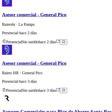
Asesor comercial - General Pico
Baireshr
· La Pampa
Presencial
·
hace 2 días
Presencial
Sin sueldo
hace 2 días
Asesor comercial - General Pico
Baires HR
· General Pico
Presencial
·
hace 3 días
Presencial
Sin sueldo
hace 3 días
Asesores Comerciales para Plan de Ahorro Santa Ros