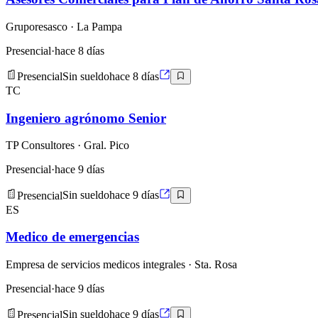
Gruporesasco
· La Pampa
Presencial
·
hace 8 días
Presencial
Sin sueldo
hace 8 días
TC
Ingeniero agrónomo Senior
TP Consultores
· Gral. Pico
Presencial
·
hace 9 días
Presencial
Sin sueldo
hace 9 días
ES
Medico de emergencias
Empresa de servicios medicos integrales
· Sta. Rosa
Presencial
·
hace 9 días
Presencial
Sin sueldo
hace 9 días