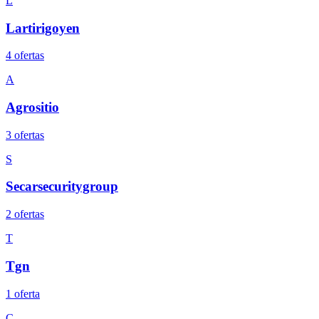
L
Lartirigoyen
4
oferta
s
A
Agrositio
3
oferta
s
S
Secarsecuritygroup
2
oferta
s
T
Tgn
1
oferta
C