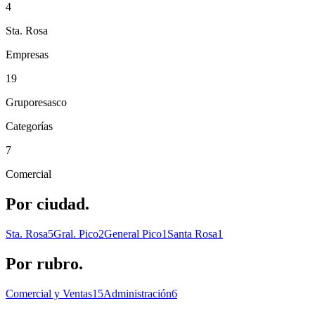
4
Sta. Rosa
Empresas
19
Gruporesasco
Categorías
7
Comercial
Por
ciudad.
Sta. Rosa
5
Gral. Pico
2
General Pico
1
Santa Rosa
1
Por
rubro.
Comercial y Ventas
15
Administración
6