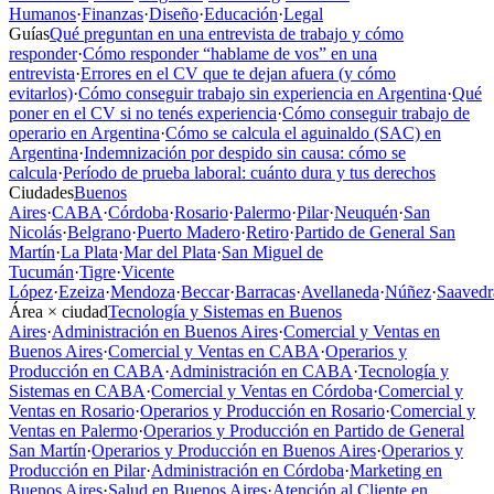
Humanos
·
Finanzas
·
Diseño
·
Educación
·
Legal
Guías
Qué preguntan en una entrevista de trabajo y cómo
responder
·
Cómo responder “hablame de vos” en una
entrevista
·
Errores en el CV que te dejan afuera (y cómo
evitarlos)
·
Cómo conseguir trabajo sin experiencia en Argentina
·
Qué
poner en el CV si no tenés experiencia
·
Cómo conseguir trabajo de
operario en Argentina
·
Cómo se calcula el aguinaldo (SAC) en
Argentina
·
Indemnización por despido sin causa: cómo se
calcula
·
Período de prueba laboral: cuánto dura y tus derechos
Ciudades
Buenos
Aires
·
CABA
·
Córdoba
·
Rosario
·
Palermo
·
Pilar
·
Neuquén
·
San
Nicolás
·
Belgrano
·
Puerto Madero
·
Retiro
·
Partido de General San
Martín
·
La Plata
·
Mar del Plata
·
San Miguel de
Tucumán
·
Tigre
·
Vicente
López
·
Ezeiza
·
Mendoza
·
Beccar
·
Barracas
·
Avellaneda
·
Núñez
·
Saavedr
Área × ciudad
Tecnología y Sistemas en Buenos
Aires
·
Administración en Buenos Aires
·
Comercial y Ventas en
Buenos Aires
·
Comercial y Ventas en CABA
·
Operarios y
Producción en CABA
·
Administración en CABA
·
Tecnología y
Sistemas en CABA
·
Comercial y Ventas en Córdoba
·
Comercial y
Ventas en Rosario
·
Operarios y Producción en Rosario
·
Comercial y
Ventas en Palermo
·
Operarios y Producción en Partido de General
San Martín
·
Operarios y Producción en Buenos Aires
·
Operarios y
Producción en Pilar
·
Administración en Córdoba
·
Marketing en
Buenos Aires
·
Salud en Buenos Aires
·
Atención al Cliente en