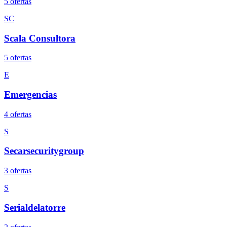
5
oferta
s
SC
Scala Consultora
5
oferta
s
E
Emergencias
4
oferta
s
S
Secarsecuritygroup
3
oferta
s
S
Serialdelatorre