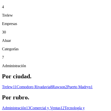
4
Trelew
Empresas
30
Aluar
Categorías
7
Administración
Por
ciudad.
Trelew
11
Comodoro Rivadavia
8
Rawson
2
Puerto Madryn
1
Por
rubro.
Administración
13
Comercial y Ventas
12
Tecnología y