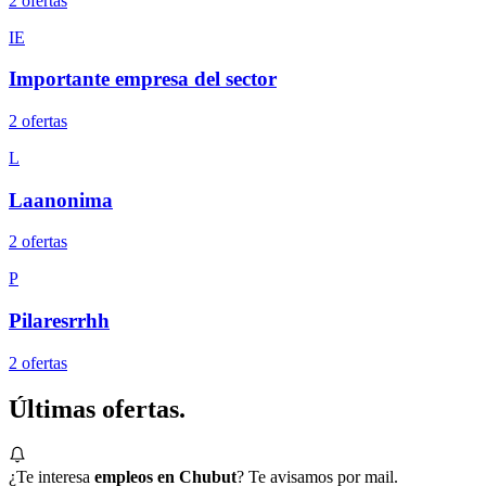
2
oferta
s
IE
Importante empresa del sector
2
oferta
s
L
Laanonima
2
oferta
s
P
Pilaresrrhh
2
oferta
s
Últimas
ofertas.
¿Te interesa
empleos en Chubut
? Te avisamos por mail.