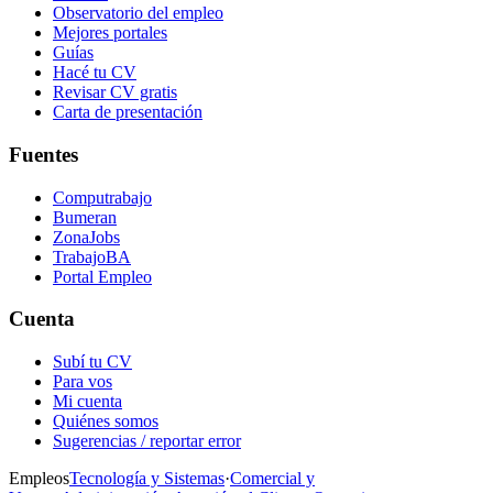
Observatorio del empleo
Mejores portales
Guías
Hacé tu CV
Revisar CV gratis
Carta de presentación
Fuentes
Computrabajo
Bumeran
ZonaJobs
TrabajoBA
Portal Empleo
Cuenta
Subí tu CV
Para vos
Mi cuenta
Quiénes somos
Sugerencias / reportar error
Empleos
Tecnología y Sistemas
·
Comercial y