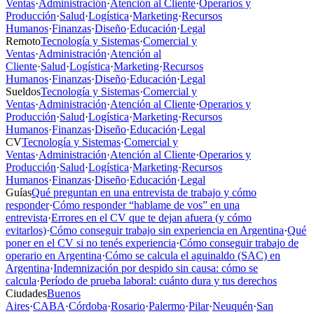
Ventas
·
Administración
·
Atención al Cliente
·
Operarios y
Producción
·
Salud
·
Logística
·
Marketing
·
Recursos
Humanos
·
Finanzas
·
Diseño
·
Educación
·
Legal
Remoto
Tecnología y Sistemas
·
Comercial y
Ventas
·
Administración
·
Atención al
Cliente
·
Salud
·
Logística
·
Marketing
·
Recursos
Humanos
·
Finanzas
·
Diseño
·
Educación
·
Legal
Sueldos
Tecnología y Sistemas
·
Comercial y
Ventas
·
Administración
·
Atención al Cliente
·
Operarios y
Producción
·
Salud
·
Logística
·
Marketing
·
Recursos
Humanos
·
Finanzas
·
Diseño
·
Educación
·
Legal
CV
Tecnología y Sistemas
·
Comercial y
Ventas
·
Administración
·
Atención al Cliente
·
Operarios y
Producción
·
Salud
·
Logística
·
Marketing
·
Recursos
Humanos
·
Finanzas
·
Diseño
·
Educación
·
Legal
Guías
Qué preguntan en una entrevista de trabajo y cómo
responder
·
Cómo responder “hablame de vos” en una
entrevista
·
Errores en el CV que te dejan afuera (y cómo
evitarlos)
·
Cómo conseguir trabajo sin experiencia en Argentina
·
Qué
poner en el CV si no tenés experiencia
·
Cómo conseguir trabajo de
operario en Argentina
·
Cómo se calcula el aguinaldo (SAC) en
Argentina
·
Indemnización por despido sin causa: cómo se
calcula
·
Período de prueba laboral: cuánto dura y tus derechos
Ciudades
Buenos
Aires
·
CABA
·
Córdoba
·
Rosario
·
Palermo
·
Pilar
·
Neuquén
·
San