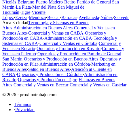
Nicolás
·
Belgrano
·
Puerto Madero
·
Retiro
·
Partido de General San
Martín
·
La Plata
·
Mar del Plata
·
San Miguel de
Tucumán
·
Tigre
·
Vicente
López
·
Ezeiza
·
Mendoza
·
Beccar
·
Barracas
·
Avellaneda
·
Núñez
·
Saavedr
Área × ciudad
Tecnología y Sistemas en Buenos
Aires
·
Administración en Buenos Aires
·
Comercial y Ventas en
Buenos Aires
·
Comercial y Ventas en CABA
·
Operarios y
Producción en CABA
·
Administración en CABA
·
Tecnología y
Sistemas en CABA
·
Comercial y Ventas en Córdoba
·
Comercial y
Ventas en Rosario
·
Operarios y Producción en Rosario
·
Comercial y
Ventas en Palermo
·
Operarios y Producción en Partido de General
San Martín
·
Operarios y Producción en Buenos Aires
·
Operarios y
Producción en Pilar
·
Administración en Córdoba
·
Marketing en
Buenos Aires
·
Salud en Buenos Aires
·
Atención al Cliente en
CABA
·
Operarios y Producción en Córdoba
·
Administración en
Rosario
·
Operarios y Producción en Tigre
·
Finanzas en Buenos
Aires
·
Comercial y Ventas en Beccar
·
Comercial y Ventas en Castelar
© 2026 · proximotrabajo.com
Términos
·
Privacidad