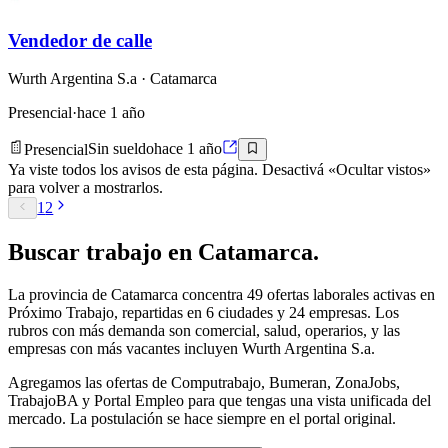
Vendedor de calle
Wurth Argentina S.a
· Catamarca
Presencial
·
hace 1 año
Presencial
Sin sueldo
hace 1 año
Ya viste todos los avisos de esta página. Desactivá «Ocultar vistos»
para volver a mostrarlos.
1
2
Buscar
trabajo en
Catamarca
.
La provincia de
Catamarca
concentra
49
ofertas laborales activas en
Próximo Trabajo, repartidas en
6
ciudades y
24
empresas
. Los
rubros con más demanda son comercial, salud, operarios
, y las
empresas con más vacantes incluyen Wurth Argentina S.a
.
Agregamos las ofertas de Computrabajo, Bumeran, ZonaJobs,
TrabajoBA y Portal Empleo para que tengas una vista unificada del
mercado. La postulación se hace siempre en el portal original.