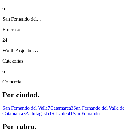
6
San Fernando del…
Empresas
24
Wurth Argentina…
Categorías
6
Comercial
Por
ciudad.
San Fernando del Valle
7
Catamarca
3
San Fernando del Valle de
Catamarca
3
Antofagasta
1
S.f.v de 4
1
San Fernando
1
Por
rubro.