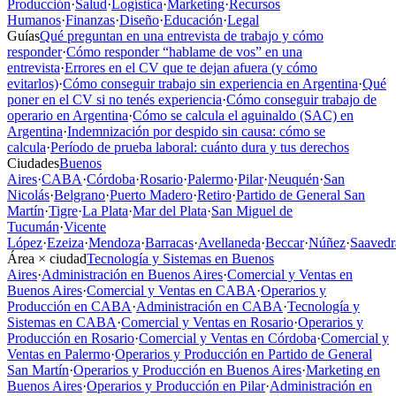
Producción
·
Salud
·
Logística
·
Marketing
·
Recursos
Humanos
·
Finanzas
·
Diseño
·
Educación
·
Legal
Guías
Qué preguntan en una entrevista de trabajo y cómo
responder
·
Cómo responder “hablame de vos” en una
entrevista
·
Errores en el CV que te dejan afuera (y cómo
evitarlos)
·
Cómo conseguir trabajo sin experiencia en Argentina
·
Qué
poner en el CV si no tenés experiencia
·
Cómo conseguir trabajo de
operario en Argentina
·
Cómo se calcula el aguinaldo (SAC) en
Argentina
·
Indemnización por despido sin causa: cómo se
calcula
·
Período de prueba laboral: cuánto dura y tus derechos
Ciudades
Buenos
Aires
·
CABA
·
Córdoba
·
Rosario
·
Palermo
·
Pilar
·
Neuquén
·
San
Nicolás
·
Belgrano
·
Puerto Madero
·
Retiro
·
Partido de General San
Martín
·
Tigre
·
La Plata
·
Mar del Plata
·
San Miguel de
Tucumán
·
Vicente
López
·
Ezeiza
·
Mendoza
·
Barracas
·
Avellaneda
·
Beccar
·
Núñez
·
Saavedr
Área × ciudad
Tecnología y Sistemas en Buenos
Aires
·
Administración en Buenos Aires
·
Comercial y Ventas en
Buenos Aires
·
Comercial y Ventas en CABA
·
Operarios y
Producción en CABA
·
Administración en CABA
·
Tecnología y
Sistemas en CABA
·
Comercial y Ventas en Rosario
·
Operarios y
Producción en Rosario
·
Comercial y Ventas en Córdoba
·
Comercial y
Ventas en Palermo
·
Operarios y Producción en Partido de General
San Martín
·
Operarios y Producción en Buenos Aires
·
Marketing en
Buenos Aires
·
Operarios y Producción en Pilar
·
Administración en