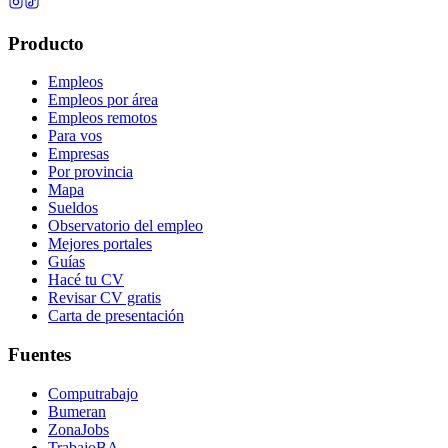
Producto
Empleos
Empleos por área
Empleos remotos
Para vos
Empresas
Por provincia
Mapa
Sueldos
Observatorio del empleo
Mejores portales
Guías
Hacé tu CV
Revisar CV gratis
Carta de presentación
Fuentes
Computrabajo
Bumeran
ZonaJobs
TrabajoBA