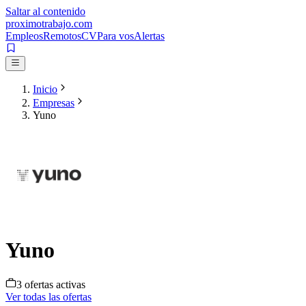
Saltar al contenido
proximotrabajo
.com
Empleos
Remotos
CV
Para vos
Alertas
Inicio
Empresas
Yuno
Yuno
3
oferta
s
activa
s
Ver todas las ofertas