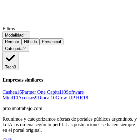
Subir CV
Ocultar vistos
Filtros
Modalidad
Remoto
Híbrido
Presencial
Categoría
Tech
3
Empresas similares
Cashea
16
Partner One Capital
10
Software
Mind
10
Accusys
9
Dlocal
10
Grow UP HR
18
proximotrabajo
.com
Reunimos y categorizamos ofertas de portales públicos argentinos, y
la IA las ordena según tu perfil. Las postulaciones se hacen siempre
en el portal original.