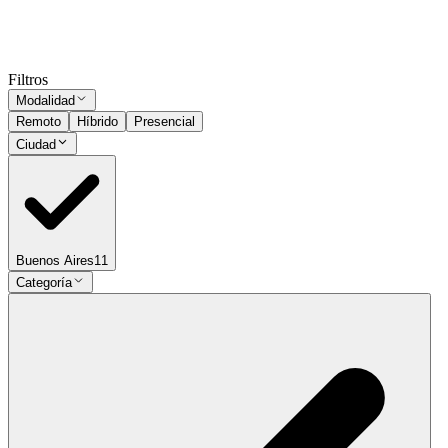
Presencial
·
hace 8 meses
Presencial
Sin sueldo
hace 8 meses
Ocultar vistos
Filtros
Modalidad
Remoto
Híbrido
Presencial
Ciudad
Buenos Aires
11
Categoría