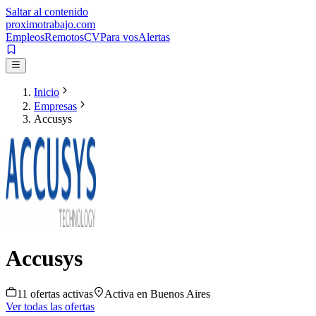
Saltar al contenido
proximotrabajo
.com
Empleos
Remotos
CV
Para vos
Alertas
Inicio
Empresas
Accusys
Accusys
11
oferta
s
activa
s
Activa en
Buenos Aires
Ver todas las ofertas