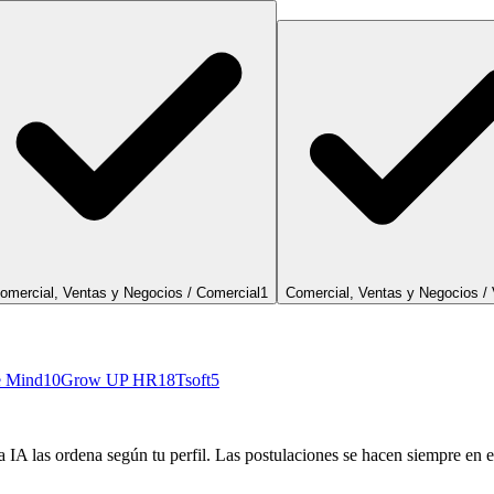
omercial, Ventas y Negocios / Comercial
1
Comercial, Ventas y Negocios /
e Mind
10
Grow UP HR
18
Tsoft
5
 IA las ordena según tu perfil. Las postulaciones se hacen siempre en el