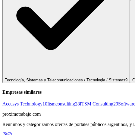
Tecnología, Sistemas y Telecomunicaciones / Tecnologia / Sistemas
9
C
Empresas similares
Accusys Technology
10
Itsmconsulting
28
ITSM Consulting
29
Softwar
proximotrabajo
.com
Reunimos y categorizamos ofertas de portales públicos argentinos, y la