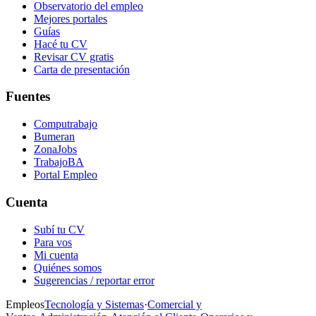
Observatorio del empleo
Mejores portales
Guías
Hacé tu CV
Revisar CV gratis
Carta de presentación
Fuentes
Computrabajo
Bumeran
ZonaJobs
TrabajoBA
Portal Empleo
Cuenta
Subí tu CV
Para vos
Mi cuenta
Quiénes somos
Sugerencias / reportar error
Empleos
Tecnología y Sistemas
·
Comercial y