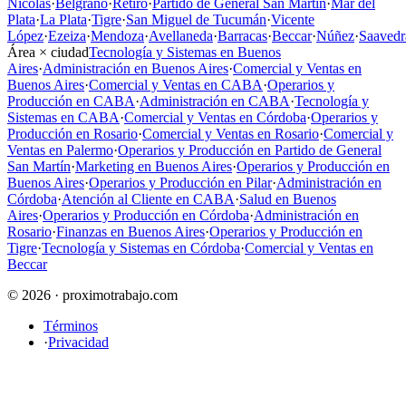
Nicolás
·
Belgrano
·
Retiro
·
Partido de General San Martín
·
Mar del
Plata
·
La Plata
·
Tigre
·
San Miguel de Tucumán
·
Vicente
López
·
Ezeiza
·
Mendoza
·
Avellaneda
·
Barracas
·
Beccar
·
Núñez
·
Saavedr
Área × ciudad
Tecnología y Sistemas en Buenos
Aires
·
Administración en Buenos Aires
·
Comercial y Ventas en
Buenos Aires
·
Comercial y Ventas en CABA
·
Operarios y
Producción en CABA
·
Administración en CABA
·
Tecnología y
Sistemas en CABA
·
Comercial y Ventas en Córdoba
·
Operarios y
Producción en Rosario
·
Comercial y Ventas en Rosario
·
Comercial y
Ventas en Palermo
·
Operarios y Producción en Partido de General
San Martín
·
Marketing en Buenos Aires
·
Operarios y Producción en
Buenos Aires
·
Operarios y Producción en Pilar
·
Administración en
Córdoba
·
Atención al Cliente en CABA
·
Salud en Buenos
Aires
·
Operarios y Producción en Córdoba
·
Administración en
Rosario
·
Finanzas en Buenos Aires
·
Operarios y Producción en
Tigre
·
Tecnología y Sistemas en Córdoba
·
Comercial y Ventas en
Beccar
© 2026 · proximotrabajo.com
Términos
·
Privacidad