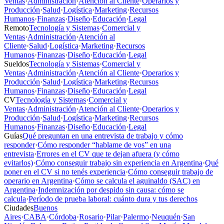
Ventas
·
Administración
·
Atención al Cliente
·
Operarios y
Producción
·
Salud
·
Logística
·
Marketing
·
Recursos
Humanos
·
Finanzas
·
Diseño
·
Educación
·
Legal
Remoto
Tecnología y Sistemas
·
Comercial y
Ventas
·
Administración
·
Atención al
Cliente
·
Salud
·
Logística
·
Marketing
·
Recursos
Humanos
·
Finanzas
·
Diseño
·
Educación
·
Legal
Sueldos
Tecnología y Sistemas
·
Comercial y
Ventas
·
Administración
·
Atención al Cliente
·
Operarios y
Producción
·
Salud
·
Logística
·
Marketing
·
Recursos
Humanos
·
Finanzas
·
Diseño
·
Educación
·
Legal
CV
Tecnología y Sistemas
·
Comercial y
Ventas
·
Administración
·
Atención al Cliente
·
Operarios y
Producción
·
Salud
·
Logística
·
Marketing
·
Recursos
Humanos
·
Finanzas
·
Diseño
·
Educación
·
Legal
Guías
Qué preguntan en una entrevista de trabajo y cómo
responder
·
Cómo responder “hablame de vos” en una
entrevista
·
Errores en el CV que te dejan afuera (y cómo
evitarlos)
·
Cómo conseguir trabajo sin experiencia en Argentina
·
Qué
poner en el CV si no tenés experiencia
·
Cómo conseguir trabajo de
operario en Argentina
·
Cómo se calcula el aguinaldo (SAC) en
Argentina
·
Indemnización por despido sin causa: cómo se
calcula
·
Período de prueba laboral: cuánto dura y tus derechos
Ciudades
Buenos
Aires
·
CABA
·
Córdoba
·
Rosario
·
Pilar
·
Palermo
·
Neuquén
·
San