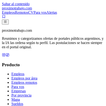
Saltar al contenido
proximotrabajo
.com
Empleos
Remotos
CV
Para vos
Alertas
proximotrabajo
.com
Reunimos y categorizamos ofertas de portales públicos argentinos, y
la IA las ordena según tu perfil. Las postulaciones se hacen siempre
en el portal original.
Producto
Empleos
Empleos por área
Empleos remotos
Para vos
Empresas
Por provincia
Mapa
Sueldos