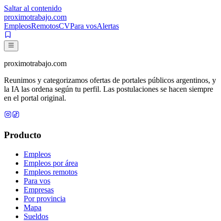
Saltar al contenido
proximotrabajo
.com
Empleos
Remotos
CV
Para vos
Alertas
proximotrabajo
.com
Reunimos y categorizamos ofertas de portales públicos argentinos, y
la IA las ordena según tu perfil. Las postulaciones se hacen siempre
en el portal original.
Producto
Empleos
Empleos por área
Empleos remotos
Para vos
Empresas
Por provincia
Mapa
Sueldos