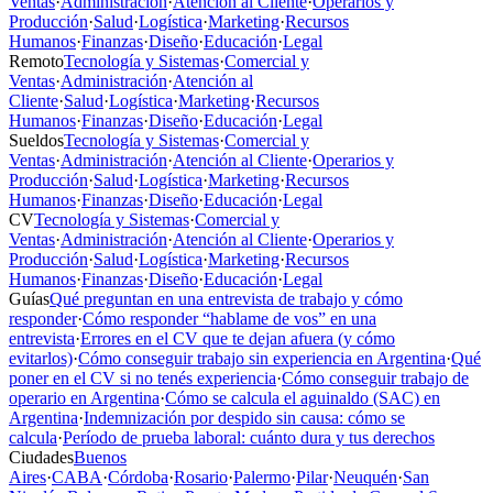
Ventas
·
Administración
·
Atención al Cliente
·
Operarios y
Producción
·
Salud
·
Logística
·
Marketing
·
Recursos
Humanos
·
Finanzas
·
Diseño
·
Educación
·
Legal
Remoto
Tecnología y Sistemas
·
Comercial y
Ventas
·
Administración
·
Atención al
Cliente
·
Salud
·
Logística
·
Marketing
·
Recursos
Humanos
·
Finanzas
·
Diseño
·
Educación
·
Legal
Sueldos
Tecnología y Sistemas
·
Comercial y
Ventas
·
Administración
·
Atención al Cliente
·
Operarios y
Producción
·
Salud
·
Logística
·
Marketing
·
Recursos
Humanos
·
Finanzas
·
Diseño
·
Educación
·
Legal
CV
Tecnología y Sistemas
·
Comercial y
Ventas
·
Administración
·
Atención al Cliente
·
Operarios y
Producción
·
Salud
·
Logística
·
Marketing
·
Recursos
Humanos
·
Finanzas
·
Diseño
·
Educación
·
Legal
Guías
Qué preguntan en una entrevista de trabajo y cómo
responder
·
Cómo responder “hablame de vos” en una
entrevista
·
Errores en el CV que te dejan afuera (y cómo
evitarlos)
·
Cómo conseguir trabajo sin experiencia en Argentina
·
Qué
poner en el CV si no tenés experiencia
·
Cómo conseguir trabajo de
operario en Argentina
·
Cómo se calcula el aguinaldo (SAC) en
Argentina
·
Indemnización por despido sin causa: cómo se
calcula
·
Período de prueba laboral: cuánto dura y tus derechos
Ciudades
Buenos
Aires
·
CABA
·
Córdoba
·
Rosario
·
Palermo
·
Pilar
·
Neuquén
·
San