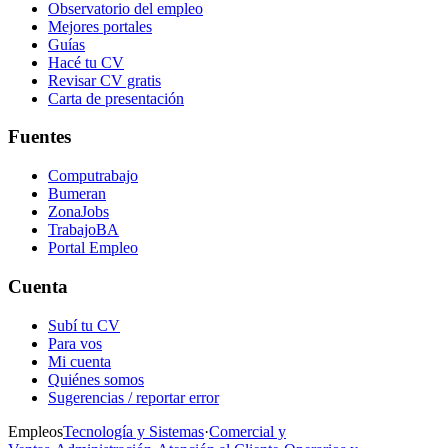
Observatorio del empleo
Mejores portales
Guías
Hacé tu CV
Revisar CV gratis
Carta de presentación
Fuentes
Computrabajo
Bumeran
ZonaJobs
TrabajoBA
Portal Empleo
Cuenta
Subí tu CV
Para vos
Mi cuenta
Quiénes somos
Sugerencias / reportar error
Empleos
Tecnología y Sistemas
·
Comercial y