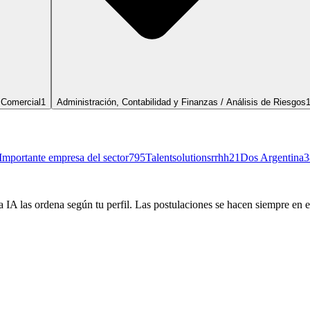
 Comercial
1
Administración, Contabilidad y Finanzas / Análisis de Riesgos
Importante empresa del sector
795
Talentsolutionsrrhh
21
Dos Argentina
3
 IA las ordena según tu perfil. Las postulaciones se hacen siempre en el