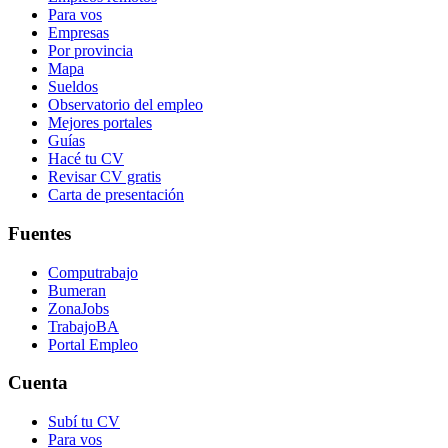
Para vos
Empresas
Por provincia
Mapa
Sueldos
Observatorio del empleo
Mejores portales
Guías
Hacé tu CV
Revisar CV gratis
Carta de presentación
Fuentes
Computrabajo
Bumeran
ZonaJobs
TrabajoBA
Portal Empleo
Cuenta
Subí tu CV
Para vos