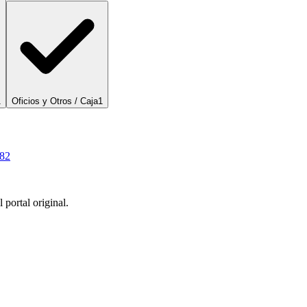
1
Oficios y Otros / Caja
1
82
 portal original.