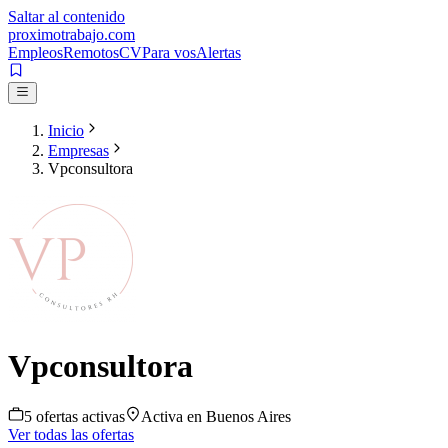
Saltar al contenido
proximotrabajo
.com
Empleos
Remotos
CV
Para vos
Alertas
Inicio
Empresas
Vpconsultora
Vpconsultora
5
oferta
s
activa
s
Activa en
Buenos Aires
Ver todas las ofertas