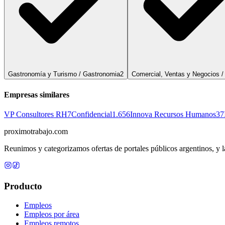
Gastronomía y Turismo / Gastronomia
2
Comercial, Ventas y Negocios /
Empresas similares
VP Consultores RH
7
Confidencial
1.656
Innova Recursos Humanos
37
proximotrabajo
.com
Reunimos y categorizamos ofertas de portales públicos argentinos, y la
Producto
Empleos
Empleos por área
Empleos remotos