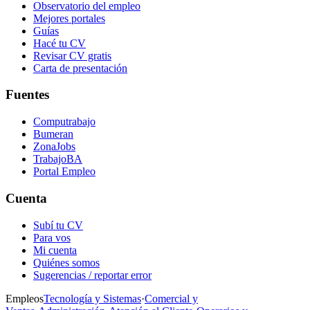
Observatorio del empleo
Mejores portales
Guías
Hacé tu CV
Revisar CV gratis
Carta de presentación
Fuentes
Computrabajo
Bumeran
ZonaJobs
TrabajoBA
Portal Empleo
Cuenta
Subí tu CV
Para vos
Mi cuenta
Quiénes somos
Sugerencias / reportar error
Empleos
Tecnología y Sistemas
·
Comercial y