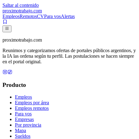
Saltar al contenido
proximotrabajo
.com
Empleos
Remotos
CV
Para vos
Alertas
proximotrabajo
.com
Reunimos y categorizamos ofertas de portales públicos argentinos, y
la IA las ordena según tu perfil. Las postulaciones se hacen siempre
en el portal original.
Producto
Empleos
Empleos por área
Empleos remotos
Para vos
Empresas
Por provincia
Mapa
Sueldos