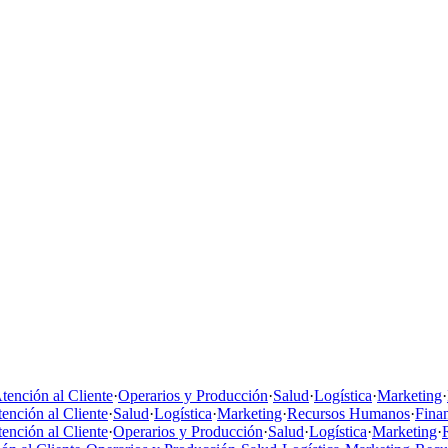
tención al Cliente
·
Operarios y Producción
·
Salud
·
Logística
·
Marketing
·
ención al Cliente
·
Salud
·
Logística
·
Marketing
·
Recursos Humanos
·
Fina
ención al Cliente
·
Operarios y Producción
·
Salud
·
Logística
·
Marketing
·