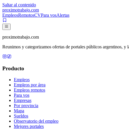
Saltar al contenido
proximotrabajo
.com
Empleos
Remotos
CV
Para vos
Alertas
proximotrabajo
.com
Reunimos y categorizamos ofertas de portales públicos argentinos, y la
Producto
Empleos
Empleos por área
Empleos remotos
Para vos
Empresas
Por provincia
Mapa
Sueldos
Observatorio del empleo
Mejores portales