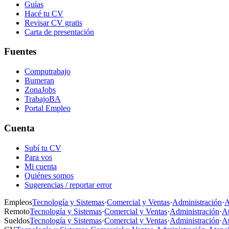
Guías
Hacé tu CV
Revisar CV gratis
Carta de presentación
Fuentes
Computrabajo
Bumeran
ZonaJobs
TrabajoBA
Portal Empleo
Cuenta
Subí tu CV
Para vos
Mi cuenta
Quiénes somos
Sugerencias / reportar error
Empleos
Tecnología y Sistemas
·
Comercial y Ventas
·
Administración
·
A
Remoto
Tecnología y Sistemas
·
Comercial y Ventas
·
Administración
·
At
Sueldos
Tecnología y Sistemas
·
Comercial y Ventas
·
Administración
·
At