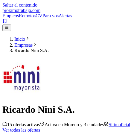
Saltar al contenido
proximotrabajo
.com
Empleos
Remotos
CV
Para vos
Alertas
Inicio
Empresas
Ricardo Nini S.A.
Ricardo Nini S.A.
15
oferta
s
activa
s
Activa en
Moreno
y 3 ciudades
Sitio oficial
Ver todas las ofertas