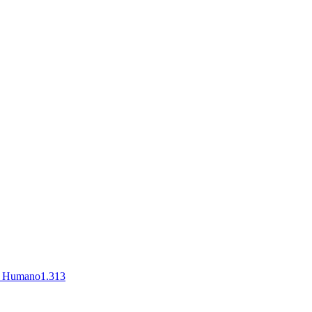
al Humano
1.313