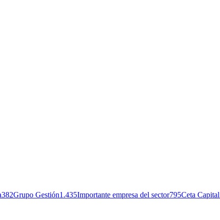
a
382
Grupo Gestión
1.435
Importante empresa del sector
795
Ceta Capit