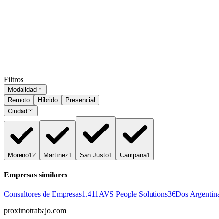
Promotores de venta
Moreno
Presencial
·
hace 8 meses
Presencial
Sin sueldo
hace 8 meses
Ocultar vistos
Filtros
Modalidad
Remoto
Híbrido
Presencial
Ciudad
Moreno
12
Martínez
1
San Justo
1
Campana
1
Empresas similares
Consultores de Empresas
1.411
AVS People Solutions
36
Dos Argentin
proximotrabajo
.com