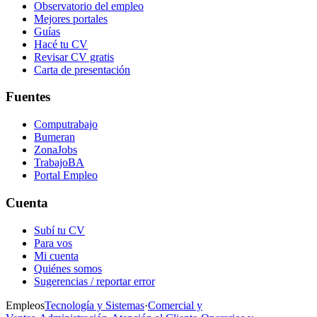
Observatorio del empleo
Mejores portales
Guías
Hacé tu CV
Revisar CV gratis
Carta de presentación
Fuentes
Computrabajo
Bumeran
ZonaJobs
TrabajoBA
Portal Empleo
Cuenta
Subí tu CV
Para vos
Mi cuenta
Quiénes somos
Sugerencias / reportar error
Empleos
Tecnología y Sistemas
·
Comercial y