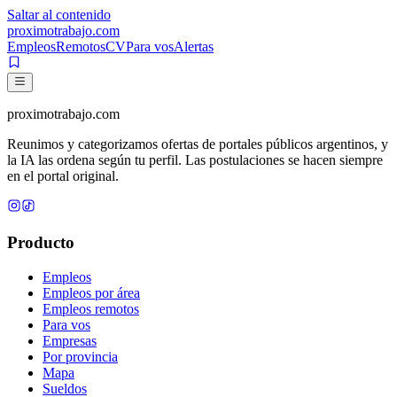
Saltar al contenido
proximotrabajo
.com
Empleos
Remotos
CV
Para vos
Alertas
proximotrabajo
.com
Reunimos y categorizamos ofertas de portales públicos argentinos, y
la IA las ordena según tu perfil. Las postulaciones se hacen siempre
en el portal original.
Producto
Empleos
Empleos por área
Empleos remotos
Para vos
Empresas
Por provincia
Mapa
Sueldos