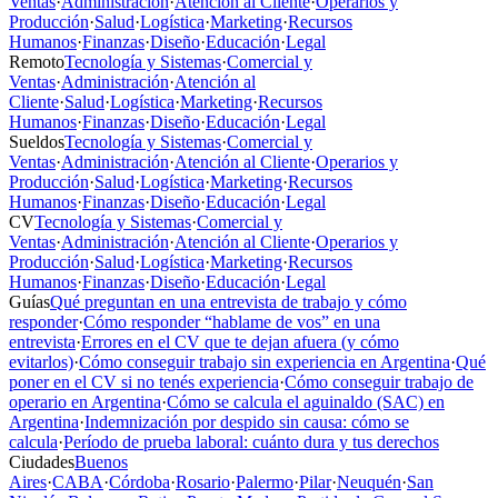
Ventas
·
Administración
·
Atención al Cliente
·
Operarios y
Producción
·
Salud
·
Logística
·
Marketing
·
Recursos
Humanos
·
Finanzas
·
Diseño
·
Educación
·
Legal
Remoto
Tecnología y Sistemas
·
Comercial y
Ventas
·
Administración
·
Atención al
Cliente
·
Salud
·
Logística
·
Marketing
·
Recursos
Humanos
·
Finanzas
·
Diseño
·
Educación
·
Legal
Sueldos
Tecnología y Sistemas
·
Comercial y
Ventas
·
Administración
·
Atención al Cliente
·
Operarios y
Producción
·
Salud
·
Logística
·
Marketing
·
Recursos
Humanos
·
Finanzas
·
Diseño
·
Educación
·
Legal
CV
Tecnología y Sistemas
·
Comercial y
Ventas
·
Administración
·
Atención al Cliente
·
Operarios y
Producción
·
Salud
·
Logística
·
Marketing
·
Recursos
Humanos
·
Finanzas
·
Diseño
·
Educación
·
Legal
Guías
Qué preguntan en una entrevista de trabajo y cómo
responder
·
Cómo responder “hablame de vos” en una
entrevista
·
Errores en el CV que te dejan afuera (y cómo
evitarlos)
·
Cómo conseguir trabajo sin experiencia en Argentina
·
Qué
poner en el CV si no tenés experiencia
·
Cómo conseguir trabajo de
operario en Argentina
·
Cómo se calcula el aguinaldo (SAC) en
Argentina
·
Indemnización por despido sin causa: cómo se
calcula
·
Período de prueba laboral: cuánto dura y tus derechos
Ciudades
Buenos
Aires
·
CABA
·
Córdoba
·
Rosario
·
Palermo
·
Pilar
·
Neuquén
·
San