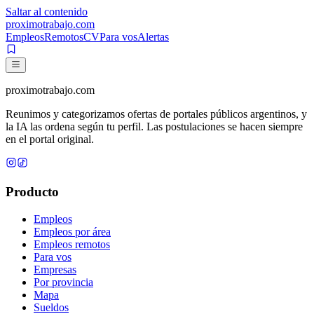
Saltar al contenido
proximotrabajo
.com
Empleos
Remotos
CV
Para vos
Alertas
proximotrabajo
.com
Reunimos y categorizamos ofertas de portales públicos argentinos, y
la IA las ordena según tu perfil. Las postulaciones se hacen siempre
en el portal original.
Producto
Empleos
Empleos por área
Empleos remotos
Para vos
Empresas
Por provincia
Mapa
Sueldos