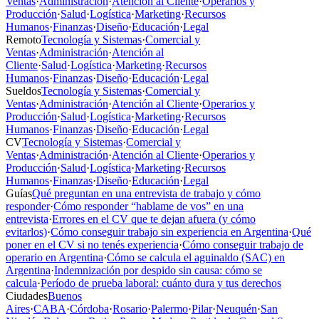
Ventas
·
Administración
·
Atención al Cliente
·
Operarios y
Producción
·
Salud
·
Logística
·
Marketing
·
Recursos
Humanos
·
Finanzas
·
Diseño
·
Educación
·
Legal
Remoto
Tecnología y Sistemas
·
Comercial y
Ventas
·
Administración
·
Atención al
Cliente
·
Salud
·
Logística
·
Marketing
·
Recursos
Humanos
·
Finanzas
·
Diseño
·
Educación
·
Legal
Sueldos
Tecnología y Sistemas
·
Comercial y
Ventas
·
Administración
·
Atención al Cliente
·
Operarios y
Producción
·
Salud
·
Logística
·
Marketing
·
Recursos
Humanos
·
Finanzas
·
Diseño
·
Educación
·
Legal
CV
Tecnología y Sistemas
·
Comercial y
Ventas
·
Administración
·
Atención al Cliente
·
Operarios y
Producción
·
Salud
·
Logística
·
Marketing
·
Recursos
Humanos
·
Finanzas
·
Diseño
·
Educación
·
Legal
Guías
Qué preguntan en una entrevista de trabajo y cómo
responder
·
Cómo responder “hablame de vos” en una
entrevista
·
Errores en el CV que te dejan afuera (y cómo
evitarlos)
·
Cómo conseguir trabajo sin experiencia en Argentina
·
Qué
poner en el CV si no tenés experiencia
·
Cómo conseguir trabajo de
operario en Argentina
·
Cómo se calcula el aguinaldo (SAC) en
Argentina
·
Indemnización por despido sin causa: cómo se
calcula
·
Período de prueba laboral: cuánto dura y tus derechos
Ciudades
Buenos
Aires
·
CABA
·
Córdoba
·
Rosario
·
Palermo
·
Pilar
·
Neuquén
·
San