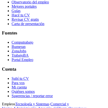
Observatorio del empleo
Mejores portales
Guías
Hacé tu CV
Revisar CV gratis
Carta de presentación
Fuentes
Computrabajo
Bumeran
ZonaJobs
TrabajoBA
Portal Empleo
Cuenta
Subí tu CV
Para vos
Mi cuenta
Quiénes somos
Sugerencias / reportar error
Empleos
Tecnología y Sistemas
·
Comercial y