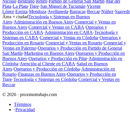
Nicolás
·
Belgrano
·
Retiro
·
Partido de General San Martín
·
Mar del
Plata
·
La Plata
·
Tigre
·
San Miguel de Tucumán
·
Vicente
López
·
Ezeiza
·
Mendoza
·
Avellaneda
·
Barracas
·
Beccar
·
Núñez
·
Saavedr
Área × ciudad
Tecnología y Sistemas en Buenos
Aires
·
Administración en Buenos Aires
·
Comercial y Ventas en
Buenos Aires
·
Comercial y Ventas en CABA
·
Operarios y
Producción en CABA
·
Administración en CABA
·
Tecnología y
Sistemas en CABA
·
Comercial y Ventas en Córdoba
·
Operarios y
Producción en Rosario
·
Comercial y Ventas en Rosario
·
Comercial y
Ventas en Palermo
·
Operarios y Producción en Partido de General
San Martín
·
Marketing en Buenos Aires
·
Operarios y Producción en
Buenos Aires
·
Operarios y Producción en Pilar
·
Administración en
Córdoba
·
Atención al Cliente en CABA
·
Salud en Buenos
Aires
·
Operarios y Producción en Córdoba
·
Administración en
Rosario
·
Finanzas en Buenos Aires
·
Operarios y Producción en
Tigre
·
Tecnología y Sistemas en Córdoba
·
Comercial y Ventas en
Beccar
© 2026 · proximotrabajo.com
Términos
·
Privacidad