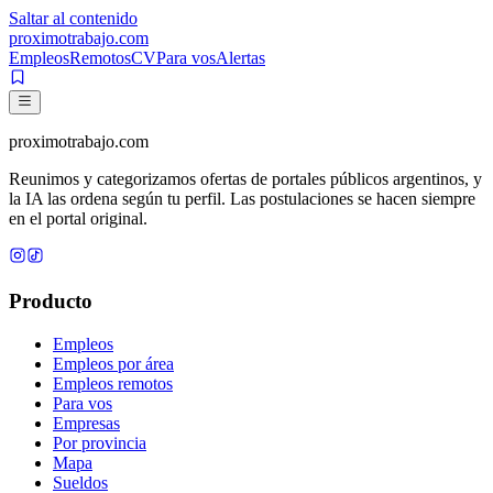
Saltar al contenido
proximotrabajo
.com
Empleos
Remotos
CV
Para vos
Alertas
proximotrabajo
.com
Reunimos y categorizamos ofertas de portales públicos argentinos, y
la IA las ordena según tu perfil. Las postulaciones se hacen siempre
en el portal original.
Producto
Empleos
Empleos por área
Empleos remotos
Para vos
Empresas
Por provincia
Mapa
Sueldos