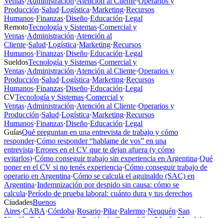
Ventas
·
Administración
·
Atención al Cliente
·
Operarios y
Producción
·
Salud
·
Logística
·
Marketing
·
Recursos
Humanos
·
Finanzas
·
Diseño
·
Educación
·
Legal
Remoto
Tecnología y Sistemas
·
Comercial y
Ventas
·
Administración
·
Atención al
Cliente
·
Salud
·
Logística
·
Marketing
·
Recursos
Humanos
·
Finanzas
·
Diseño
·
Educación
·
Legal
Sueldos
Tecnología y Sistemas
·
Comercial y
Ventas
·
Administración
·
Atención al Cliente
·
Operarios y
Producción
·
Salud
·
Logística
·
Marketing
·
Recursos
Humanos
·
Finanzas
·
Diseño
·
Educación
·
Legal
CV
Tecnología y Sistemas
·
Comercial y
Ventas
·
Administración
·
Atención al Cliente
·
Operarios y
Producción
·
Salud
·
Logística
·
Marketing
·
Recursos
Humanos
·
Finanzas
·
Diseño
·
Educación
·
Legal
Guías
Qué preguntan en una entrevista de trabajo y cómo
responder
·
Cómo responder “hablame de vos” en una
entrevista
·
Errores en el CV que te dejan afuera (y cómo
evitarlos)
·
Cómo conseguir trabajo sin experiencia en Argentina
·
Qué
poner en el CV si no tenés experiencia
·
Cómo conseguir trabajo de
operario en Argentina
·
Cómo se calcula el aguinaldo (SAC) en
Argentina
·
Indemnización por despido sin causa: cómo se
calcula
·
Período de prueba laboral: cuánto dura y tus derechos
Ciudades
Buenos
Aires
·
CABA
·
Córdoba
·
Rosario
·
Pilar
·
Palermo
·
Neuquén
·
San