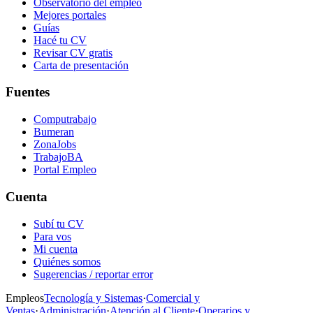
Observatorio del empleo
Mejores portales
Guías
Hacé tu CV
Revisar CV gratis
Carta de presentación
Fuentes
Computrabajo
Bumeran
ZonaJobs
TrabajoBA
Portal Empleo
Cuenta
Subí tu CV
Para vos
Mi cuenta
Quiénes somos
Sugerencias / reportar error
Empleos
Tecnología y Sistemas
·
Comercial y
Ventas
·
Administración
·
Atención al Cliente
·
Operarios y