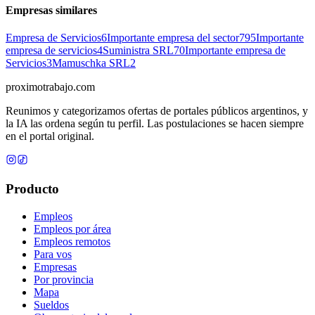
Empresas similares
Empresa de Servicios
6
Importante empresa del sector
795
Importante
empresa de servicios
4
Suministra SRL
70
Importante empresa de
Servicios
3
Mamuschka SRL
2
proximotrabajo
.com
Reunimos y categorizamos ofertas de portales públicos argentinos, y
la IA las ordena según tu perfil. Las postulaciones se hacen siempre
en el portal original.
Producto
Empleos
Empleos por área
Empleos remotos
Para vos
Empresas
Por provincia
Mapa
Sueldos