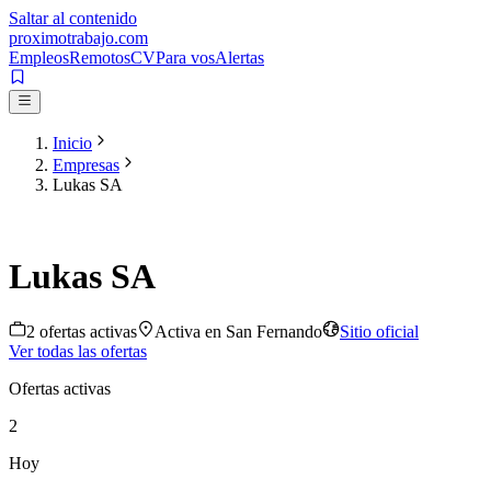
Saltar al contenido
proximotrabajo
.com
Empleos
Remotos
CV
Para vos
Alertas
Inicio
Empresas
Lukas SA
Lukas SA
2
oferta
s
activa
s
Activa en
San Fernando
Sitio oficial
Ver todas las ofertas
Ofertas activas
2
Hoy