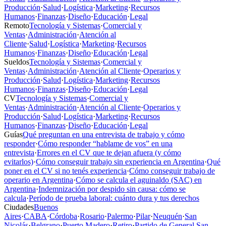
Producción
·
Salud
·
Logística
·
Marketing
·
Recursos
Humanos
·
Finanzas
·
Diseño
·
Educación
·
Legal
Remoto
Tecnología y Sistemas
·
Comercial y
Ventas
·
Administración
·
Atención al
Cliente
·
Salud
·
Logística
·
Marketing
·
Recursos
Humanos
·
Finanzas
·
Diseño
·
Educación
·
Legal
Sueldos
Tecnología y Sistemas
·
Comercial y
Ventas
·
Administración
·
Atención al Cliente
·
Operarios y
Producción
·
Salud
·
Logística
·
Marketing
·
Recursos
Humanos
·
Finanzas
·
Diseño
·
Educación
·
Legal
CV
Tecnología y Sistemas
·
Comercial y
Ventas
·
Administración
·
Atención al Cliente
·
Operarios y
Producción
·
Salud
·
Logística
·
Marketing
·
Recursos
Humanos
·
Finanzas
·
Diseño
·
Educación
·
Legal
Guías
Qué preguntan en una entrevista de trabajo y cómo
responder
·
Cómo responder “hablame de vos” en una
entrevista
·
Errores en el CV que te dejan afuera (y cómo
evitarlos)
·
Cómo conseguir trabajo sin experiencia en Argentina
·
Qué
poner en el CV si no tenés experiencia
·
Cómo conseguir trabajo de
operario en Argentina
·
Cómo se calcula el aguinaldo (SAC) en
Argentina
·
Indemnización por despido sin causa: cómo se
calcula
·
Período de prueba laboral: cuánto dura y tus derechos
Ciudades
Buenos
Aires
·
CABA
·
Córdoba
·
Rosario
·
Palermo
·
Pilar
·
Neuquén
·
San
Nicolás
·
Belgrano
·
Puerto Madero
·
Retiro
·
Partido de General San