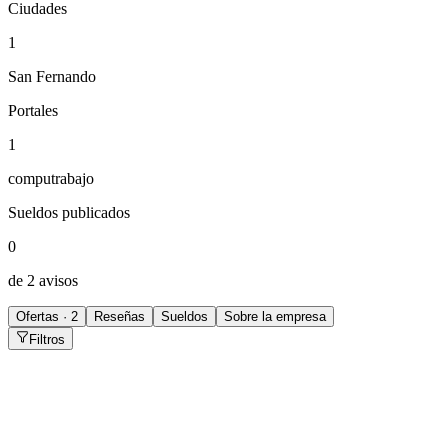
Ciudades
1
San Fernando
Portales
1
computrabajo
Sueldos publicados
0
de 2 avisos
Ofertas · 2
Reseñas
Sueldos
Sobre la empresa
Filtros
Administrativo de RRHH
San Fernando