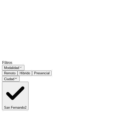
Presencial
·
hace 18 días
Presencial
Sin sueldo
hace 18 días
Administrativo Jr.
San Fernando
Presencial
·
hace 19 días
Presencial
Sin sueldo
hace 19 días
Ocultar vistos
Filtros
Modalidad
Remoto
Híbrido
Presencial
Ciudad
San Fernando
2