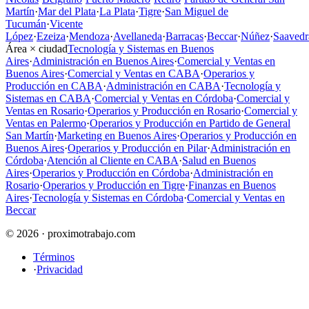
Martín
·
Mar del Plata
·
La Plata
·
Tigre
·
San Miguel de
Tucumán
·
Vicente
López
·
Ezeiza
·
Mendoza
·
Avellaneda
·
Barracas
·
Beccar
·
Núñez
·
Saavedr
Área × ciudad
Tecnología y Sistemas en Buenos
Aires
·
Administración en Buenos Aires
·
Comercial y Ventas en
Buenos Aires
·
Comercial y Ventas en CABA
·
Operarios y
Producción en CABA
·
Administración en CABA
·
Tecnología y
Sistemas en CABA
·
Comercial y Ventas en Córdoba
·
Comercial y
Ventas en Rosario
·
Operarios y Producción en Rosario
·
Comercial y
Ventas en Palermo
·
Operarios y Producción en Partido de General
San Martín
·
Marketing en Buenos Aires
·
Operarios y Producción en
Buenos Aires
·
Operarios y Producción en Pilar
·
Administración en
Córdoba
·
Atención al Cliente en CABA
·
Salud en Buenos
Aires
·
Operarios y Producción en Córdoba
·
Administración en
Rosario
·
Operarios y Producción en Tigre
·
Finanzas en Buenos
Aires
·
Tecnología y Sistemas en Córdoba
·
Comercial y Ventas en
Beccar
© 2026 · proximotrabajo.com
Términos
·
Privacidad