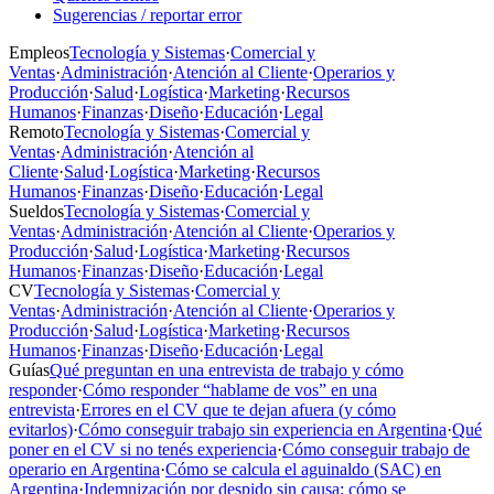
Sugerencias / reportar error
Empleos
Tecnología y Sistemas
·
Comercial y
Ventas
·
Administración
·
Atención al Cliente
·
Operarios y
Producción
·
Salud
·
Logística
·
Marketing
·
Recursos
Humanos
·
Finanzas
·
Diseño
·
Educación
·
Legal
Remoto
Tecnología y Sistemas
·
Comercial y
Ventas
·
Administración
·
Atención al
Cliente
·
Salud
·
Logística
·
Marketing
·
Recursos
Humanos
·
Finanzas
·
Diseño
·
Educación
·
Legal
Sueldos
Tecnología y Sistemas
·
Comercial y
Ventas
·
Administración
·
Atención al Cliente
·
Operarios y
Producción
·
Salud
·
Logística
·
Marketing
·
Recursos
Humanos
·
Finanzas
·
Diseño
·
Educación
·
Legal
CV
Tecnología y Sistemas
·
Comercial y
Ventas
·
Administración
·
Atención al Cliente
·
Operarios y
Producción
·
Salud
·
Logística
·
Marketing
·
Recursos
Humanos
·
Finanzas
·
Diseño
·
Educación
·
Legal
Guías
Qué preguntan en una entrevista de trabajo y cómo
responder
·
Cómo responder “hablame de vos” en una
entrevista
·
Errores en el CV que te dejan afuera (y cómo
evitarlos)
·
Cómo conseguir trabajo sin experiencia en Argentina
·
Qué
poner en el CV si no tenés experiencia
·
Cómo conseguir trabajo de
operario en Argentina
·
Cómo se calcula el aguinaldo (SAC) en
Argentina
·
Indemnización por despido sin causa: cómo se