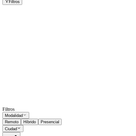
Filtros
Técnico Instalador
Munro
Presencial
·
hace 5 días
Presencial
Sin sueldo
hace 5 días
Técnico Instalador
Munro
Presencial
·
hace 23 días
Presencial
Sin sueldo
hace 23 días
Ocultar vistos
Filtros
Modalidad
Remoto
Híbrido
Presencial
Ciudad