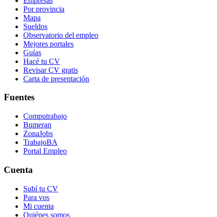
Empresas
Por provincia
Mapa
Sueldos
Observatorio del empleo
Mejores portales
Guías
Hacé tu CV
Revisar CV gratis
Carta de presentación
Fuentes
Computrabajo
Bumeran
ZonaJobs
TrabajoBA
Portal Empleo
Cuenta
Subí tu CV
Para vos
Mi cuenta
Quiénes somos