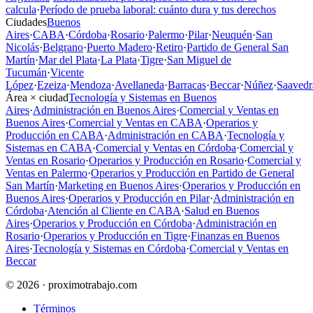
calcula
·
Período de prueba laboral: cuánto dura y tus derechos
Ciudades
Buenos
Aires
·
CABA
·
Córdoba
·
Rosario
·
Palermo
·
Pilar
·
Neuquén
·
San
Nicolás
·
Belgrano
·
Puerto Madero
·
Retiro
·
Partido de General San
Martín
·
Mar del Plata
·
La Plata
·
Tigre
·
San Miguel de
Tucumán
·
Vicente
López
·
Ezeiza
·
Mendoza
·
Avellaneda
·
Barracas
·
Beccar
·
Núñez
·
Saavedr
Área × ciudad
Tecnología y Sistemas en Buenos
Aires
·
Administración en Buenos Aires
·
Comercial y Ventas en
Buenos Aires
·
Comercial y Ventas en CABA
·
Operarios y
Producción en CABA
·
Administración en CABA
·
Tecnología y
Sistemas en CABA
·
Comercial y Ventas en Córdoba
·
Comercial y
Ventas en Rosario
·
Operarios y Producción en Rosario
·
Comercial y
Ventas en Palermo
·
Operarios y Producción en Partido de General
San Martín
·
Marketing en Buenos Aires
·
Operarios y Producción en
Buenos Aires
·
Operarios y Producción en Pilar
·
Administración en
Córdoba
·
Atención al Cliente en CABA
·
Salud en Buenos
Aires
·
Operarios y Producción en Córdoba
·
Administración en
Rosario
·
Operarios y Producción en Tigre
·
Finanzas en Buenos
Aires
·
Tecnología y Sistemas en Córdoba
·
Comercial y Ventas en
Beccar
© 2026 · proximotrabajo.com
Términos