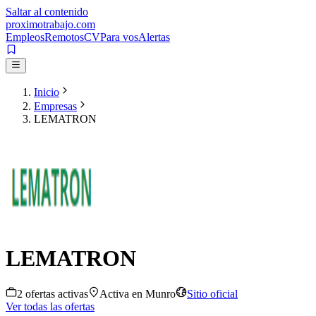
Saltar al contenido
proximotrabajo
.com
Empleos
Remotos
CV
Para vos
Alertas
Inicio
Empresas
LEMATRON
LEMATRON
2
oferta
s
activa
s
Activa en
Munro
Sitio oficial
Ver todas las ofertas