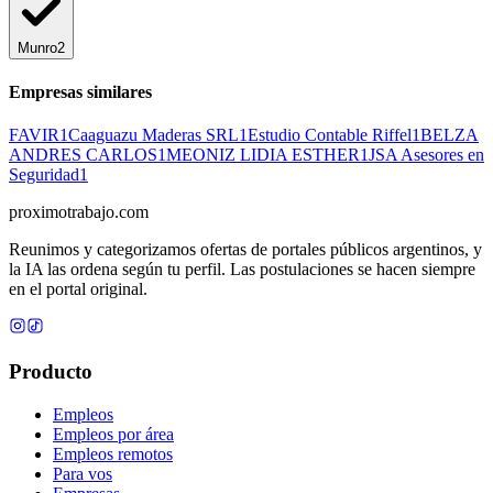
Munro
2
Empresas similares
FAVIR
1
Caaguazu Maderas SRL
1
Estudio Contable Riffel
1
BELZA
ANDRES CARLOS
1
MEONIZ LIDIA ESTHER
1
JSA Asesores en
Seguridad
1
proximotrabajo
.com
Reunimos y categorizamos ofertas de portales públicos argentinos, y
la IA las ordena según tu perfil. Las postulaciones se hacen siempre
en el portal original.
Producto
Empleos
Empleos por área
Empleos remotos
Para vos