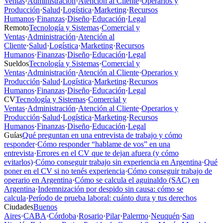
Ventas
·
Administración
·
Atención al Cliente
·
Operarios y
Producción
·
Salud
·
Logística
·
Marketing
·
Recursos
Humanos
·
Finanzas
·
Diseño
·
Educación
·
Legal
Remoto
Tecnología y Sistemas
·
Comercial y
Ventas
·
Administración
·
Atención al
Cliente
·
Salud
·
Logística
·
Marketing
·
Recursos
Humanos
·
Finanzas
·
Diseño
·
Educación
·
Legal
Sueldos
Tecnología y Sistemas
·
Comercial y
Ventas
·
Administración
·
Atención al Cliente
·
Operarios y
Producción
·
Salud
·
Logística
·
Marketing
·
Recursos
Humanos
·
Finanzas
·
Diseño
·
Educación
·
Legal
CV
Tecnología y Sistemas
·
Comercial y
Ventas
·
Administración
·
Atención al Cliente
·
Operarios y
Producción
·
Salud
·
Logística
·
Marketing
·
Recursos
Humanos
·
Finanzas
·
Diseño
·
Educación
·
Legal
Guías
Qué preguntan en una entrevista de trabajo y cómo
responder
·
Cómo responder “hablame de vos” en una
entrevista
·
Errores en el CV que te dejan afuera (y cómo
evitarlos)
·
Cómo conseguir trabajo sin experiencia en Argentina
·
Qué
poner en el CV si no tenés experiencia
·
Cómo conseguir trabajo de
operario en Argentina
·
Cómo se calcula el aguinaldo (SAC) en
Argentina
·
Indemnización por despido sin causa: cómo se
calcula
·
Período de prueba laboral: cuánto dura y tus derechos
Ciudades
Buenos
Aires
·
CABA
·
Córdoba
·
Rosario
·
Pilar
·
Palermo
·
Neuquén
·
San