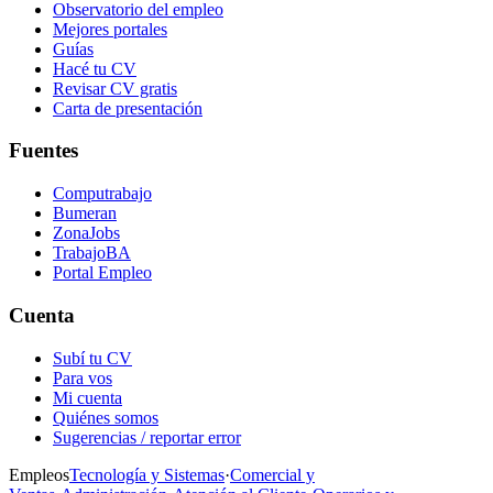
Observatorio del empleo
Mejores portales
Guías
Hacé tu CV
Revisar CV gratis
Carta de presentación
Fuentes
Computrabajo
Bumeran
ZonaJobs
TrabajoBA
Portal Empleo
Cuenta
Subí tu CV
Para vos
Mi cuenta
Quiénes somos
Sugerencias / reportar error
Empleos
Tecnología y Sistemas
·
Comercial y