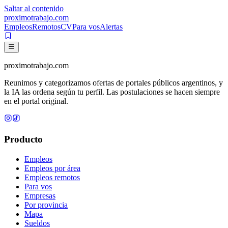
Saltar al contenido
proximotrabajo
.com
Empleos
Remotos
CV
Para vos
Alertas
proximotrabajo
.com
Reunimos y categorizamos ofertas de portales públicos argentinos, y
la IA las ordena según tu perfil. Las postulaciones se hacen siempre
en el portal original.
Producto
Empleos
Empleos por área
Empleos remotos
Para vos
Empresas
Por provincia
Mapa
Sueldos