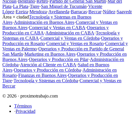
Nicolás
·
Belgrano
·
Retiro
·
Partido de General San Martín
·
Mar del
Plata
·
La Plata
·
Tigre
·
San Miguel de Tucumán
·
Vicente
López
·
Ezeiza
·
Mendoza
·
Avellaneda
·
Barracas
·
Beccar
·
Núñez
·
Saavedr
Área × ciudad
Tecnología y Sistemas en Buenos
Aires
·
Administración en Buenos Aires
·
Comercial y Ventas en
Buenos Aires
·
Comercial y Ventas en CABA
·
Operarios y
Producción en CABA
·
Administración en CABA
·
Tecnología y
Sistemas en CABA
·
Comercial y Ventas en Córdoba
·
Operarios y
Producción en Rosario
·
Comercial y Ventas en Rosario
·
Comercial y
Ventas en Palermo
·
Operarios y Producción en Partido de General
San Martín
·
Marketing en Buenos Aires
·
Operarios y Producción en
Buenos Aires
·
Operarios y Producción en Pilar
·
Administración en
Córdoba
·
Atención al Cliente en CABA
·
Salud en Buenos
Aires
·
Operarios y Producción en Córdoba
·
Administración en
Rosario
·
Finanzas en Buenos Aires
·
Operarios y Producción en
Tigre
·
Tecnología y Sistemas en Córdoba
·
Comercial y Ventas en
Beccar
© 2026 · proximotrabajo.com
Términos
·
Privacidad