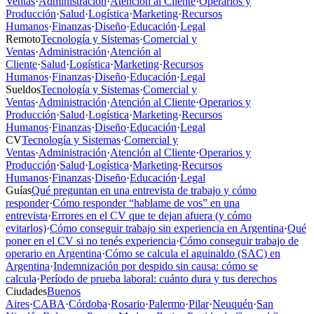
Ventas
·
Administración
·
Atención al Cliente
·
Operarios y
Producción
·
Salud
·
Logística
·
Marketing
·
Recursos
Humanos
·
Finanzas
·
Diseño
·
Educación
·
Legal
Remoto
Tecnología y Sistemas
·
Comercial y
Ventas
·
Administración
·
Atención al
Cliente
·
Salud
·
Logística
·
Marketing
·
Recursos
Humanos
·
Finanzas
·
Diseño
·
Educación
·
Legal
Sueldos
Tecnología y Sistemas
·
Comercial y
Ventas
·
Administración
·
Atención al Cliente
·
Operarios y
Producción
·
Salud
·
Logística
·
Marketing
·
Recursos
Humanos
·
Finanzas
·
Diseño
·
Educación
·
Legal
CV
Tecnología y Sistemas
·
Comercial y
Ventas
·
Administración
·
Atención al Cliente
·
Operarios y
Producción
·
Salud
·
Logística
·
Marketing
·
Recursos
Humanos
·
Finanzas
·
Diseño
·
Educación
·
Legal
Guías
Qué preguntan en una entrevista de trabajo y cómo
responder
·
Cómo responder “hablame de vos” en una
entrevista
·
Errores en el CV que te dejan afuera (y cómo
evitarlos)
·
Cómo conseguir trabajo sin experiencia en Argentina
·
Qué
poner en el CV si no tenés experiencia
·
Cómo conseguir trabajo de
operario en Argentina
·
Cómo se calcula el aguinaldo (SAC) en
Argentina
·
Indemnización por despido sin causa: cómo se
calcula
·
Período de prueba laboral: cuánto dura y tus derechos
Ciudades
Buenos
Aires
·
CABA
·
Córdoba
·
Rosario
·
Palermo
·
Pilar
·
Neuquén
·
San