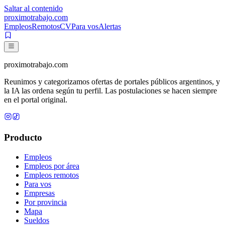
Saltar al contenido
proximotrabajo
.com
Empleos
Remotos
CV
Para vos
Alertas
proximotrabajo
.com
Reunimos y categorizamos ofertas de portales públicos argentinos, y
la IA las ordena según tu perfil. Las postulaciones se hacen siempre
en el portal original.
Producto
Empleos
Empleos por área
Empleos remotos
Para vos
Empresas
Por provincia
Mapa
Sueldos