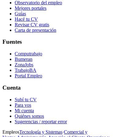
Observatorio del empleo
Mejores portales
Guías
Hacé tu CV
Revisar CV gratis
Carta de presentación
Fuentes
Computrabajo
Bumeran
ZonaJobs
TrabajoBA
Portal Empleo
Cuenta
Subí tu CV
Para vos
Mi cuenta
Quiénes somos
Sugerencias / reportar error
Empleos
Tecnología y Sistemas
·
Comercial y