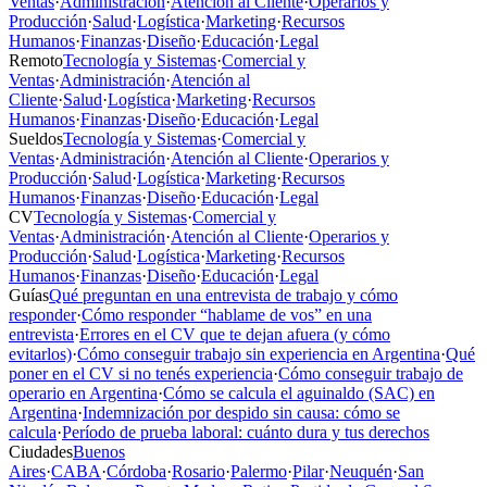
Ventas
·
Administración
·
Atención al Cliente
·
Operarios y
Producción
·
Salud
·
Logística
·
Marketing
·
Recursos
Humanos
·
Finanzas
·
Diseño
·
Educación
·
Legal
Remoto
Tecnología y Sistemas
·
Comercial y
Ventas
·
Administración
·
Atención al
Cliente
·
Salud
·
Logística
·
Marketing
·
Recursos
Humanos
·
Finanzas
·
Diseño
·
Educación
·
Legal
Sueldos
Tecnología y Sistemas
·
Comercial y
Ventas
·
Administración
·
Atención al Cliente
·
Operarios y
Producción
·
Salud
·
Logística
·
Marketing
·
Recursos
Humanos
·
Finanzas
·
Diseño
·
Educación
·
Legal
CV
Tecnología y Sistemas
·
Comercial y
Ventas
·
Administración
·
Atención al Cliente
·
Operarios y
Producción
·
Salud
·
Logística
·
Marketing
·
Recursos
Humanos
·
Finanzas
·
Diseño
·
Educación
·
Legal
Guías
Qué preguntan en una entrevista de trabajo y cómo
responder
·
Cómo responder “hablame de vos” en una
entrevista
·
Errores en el CV que te dejan afuera (y cómo
evitarlos)
·
Cómo conseguir trabajo sin experiencia en Argentina
·
Qué
poner en el CV si no tenés experiencia
·
Cómo conseguir trabajo de
operario en Argentina
·
Cómo se calcula el aguinaldo (SAC) en
Argentina
·
Indemnización por despido sin causa: cómo se
calcula
·
Período de prueba laboral: cuánto dura y tus derechos
Ciudades
Buenos
Aires
·
CABA
·
Córdoba
·
Rosario
·
Palermo
·
Pilar
·
Neuquén
·
San