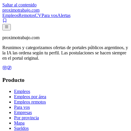
Saltar al contenido
proximotrabajo
.com
Empleos
Remotos
CV
Para vos
Alertas
proximotrabajo
.com
Reunimos y categorizamos ofertas de portales públicos argentinos, y
la IA las ordena según tu perfil. Las postulaciones se hacen siempre
en el portal original.
Producto
Empleos
Empleos por área
Empleos remotos
Para vos
Empresas
Por provincia
Mapa
Sueldos