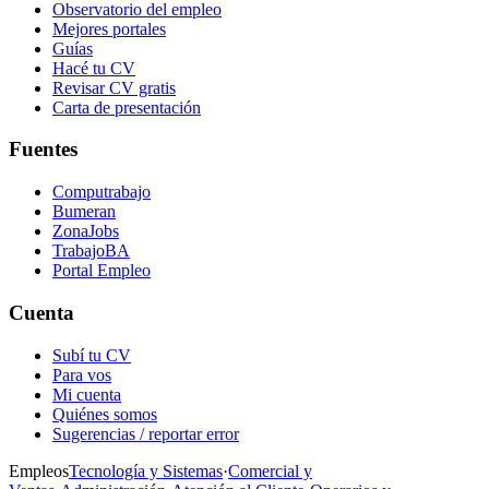
Observatorio del empleo
Mejores portales
Guías
Hacé tu CV
Revisar CV gratis
Carta de presentación
Fuentes
Computrabajo
Bumeran
ZonaJobs
TrabajoBA
Portal Empleo
Cuenta
Subí tu CV
Para vos
Mi cuenta
Quiénes somos
Sugerencias / reportar error
Empleos
Tecnología y Sistemas
·
Comercial y