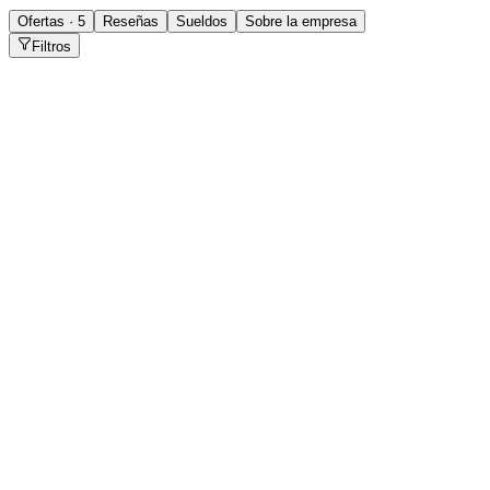
Ofertas · 5
Reseñas
Sueldos
Sobre la empresa
Filtros
ING. CIVIL COMERCIAL - Neuquen y alrededores
Añelo
Presencial
·
hace 7 días
Presencial
Sin sueldo
hace 7 días
Ingeniero Civil Comercial - Zona Mendoza/San
Juan
Mendoza
Presencial
·
hace 7 días
Presencial
Sin sueldo
hace 7 días
| contador, administración, economía, finanzas |
inglés avanzado | CABA