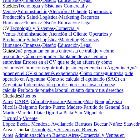
Humanos
·
Finanzas
·
Diseño
·
Educación
·
Legal
Sueldos
Tecnología y Sistemas
·
Comercial y
Ventas
·
Administración
·
Atención al Cliente
·
Operarios y
Producción
·
Salud
·
Logística
·
Marketing
·
Recursos
Humanos
·
Finanzas
·
Diseño
·
Educación
·
Legal
CV
Tecnología y Sistemas
·
Comercial y
Ventas
·
Administración
·
Atención al Cliente
·
Operarios y
Producción
·
Salud
·
Logística
·
Marketing
·
Recursos
Humanos
·
Finanzas
·
Diseño
·
Educación
·
Legal
Guías
Qué preguntan en una entrevista de trabajo y cómo
responder
·
Cómo responder “hablame de vos” en una
entrevista
·
Errores en el CV que te dejan afuera (y cómo
evitarlos)
·
Cómo conseguir trabajo sin experiencia en Argentina
·
Qué
poner en el CV si no tenés experiencia
·
Cómo conseguir trabajo de
operario en Argentina
·
Cómo se calcula el aguinaldo (SAC) en
Argentina
·
Indemnización por despido sin causa: cómo se
calcula
·
Período de prueba laboral: cuánto dura y tus derechos
Ciudades
Buenos
Aires
·
CABA
·
Córdoba
·
Rosario
·
Palermo
·
Pilar
·
Neuquén
·
San
Nicolás
·
Belgrano
·
Retiro
·
Puerto Madero
·
Partido de General San
Martín
·
Mar del Plata
·
Tigre
·
La Plata
·
San Miguel de
Tucumán
·
Vicente
López
·
Ezeiza
·
Mendoza
·
Avellaneda
·
Barracas
·
Beccar
·
Núñez
·
Saavedr
Área × ciudad
Tecnología y Sistemas en Buenos
Aires
·
Administración en Buenos Aires
·
Comercial y Ventas en