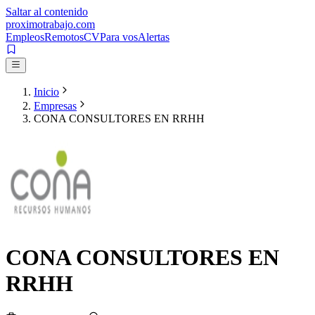
Saltar al contenido
proximotrabajo
.com
Empleos
Remotos
CV
Para vos
Alertas
Inicio
Empresas
CONA CONSULTORES EN RRHH
CONA CONSULTORES EN
RRHH