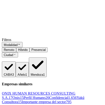
español | entidad financiera internacional
CABA
Presencial
·
hace 17 días
Presencial
Sin sueldo
hace 17 días
Ocultar vistos
Filtros
Modalidad
Remoto
Híbrido
Presencial
Ciudad
CABA
3
Añelo
1
Mendoza
1
Empresas similares
ONIX HUMAN RESOURCES CONSULTING
S.A.
17
Onix
15
Perfil Humano
26
Confidencial
1.656
Yakú
Consultora
15
Importante empresa del sector
795