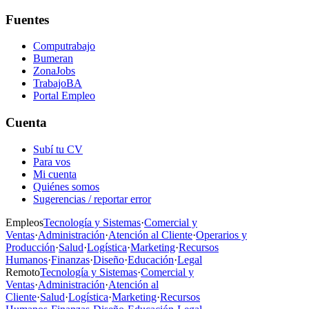
Fuentes
Computrabajo
Bumeran
ZonaJobs
TrabajoBA
Portal Empleo
Cuenta
Subí tu CV
Para vos
Mi cuenta
Quiénes somos
Sugerencias / reportar error
Empleos
Tecnología y Sistemas
·
Comercial y
Ventas
·
Administración
·
Atención al Cliente
·
Operarios y
Producción
·
Salud
·
Logística
·
Marketing
·
Recursos
Humanos
·
Finanzas
·
Diseño
·
Educación
·
Legal
Remoto
Tecnología y Sistemas
·
Comercial y
Ventas
·
Administración
·
Atención al
Cliente
·
Salud
·
Logística
·
Marketing
·
Recursos