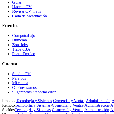
Guías
Hacé tu CV
Revisar CV gratis
Carta de presentación
Fuentes
Computrabajo
Bumeran
ZonaJobs
TrabajoBA
Portal Empleo
Cuenta
Subí tu CV
Para vos
Mi cuenta
Quiénes somos
Sugerencias / reportar error
Empleos
Tecnología y Sistemas
·
Comercial y Ventas
·
Administración
·
A
Remoto
Tecnología y Sistemas
·
Comercial y Ventas
·
Administración
·
At
Sueldos
Tecnología y Sistemas
·
Comercial y Ventas
·
Administración
·
At