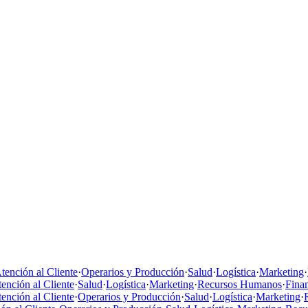
tención al Cliente
·
Operarios y Producción
·
Salud
·
Logística
·
Marketing
·
ención al Cliente
·
Salud
·
Logística
·
Marketing
·
Recursos Humanos
·
Fina
ención al Cliente
·
Operarios y Producción
·
Salud
·
Logística
·
Marketing
·