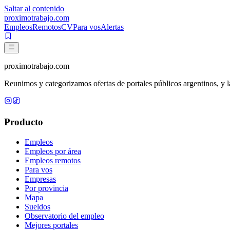
Saltar al contenido
proximotrabajo
.com
Empleos
Remotos
CV
Para vos
Alertas
proximotrabajo
.com
Reunimos y categorizamos ofertas de portales públicos argentinos, y la
Producto
Empleos
Empleos por área
Empleos remotos
Para vos
Empresas
Por provincia
Mapa
Sueldos
Observatorio del empleo
Mejores portales