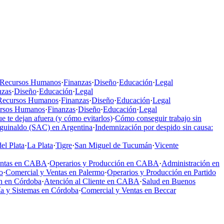
Recursos Humanos
·
Finanzas
·
Diseño
·
Educación
·
Legal
nzas
·
Diseño
·
Educación
·
Legal
Recursos Humanos
·
Finanzas
·
Diseño
·
Educación
·
Legal
rsos Humanos
·
Finanzas
·
Diseño
·
Educación
·
Legal
e te dejan afuera (y cómo evitarlos)
·
Cómo conseguir trabajo sin
aguinaldo (SAC) en Argentina
·
Indemnización por despido sin causa:
el Plata
·
La Plata
·
Tigre
·
San Miguel de Tucumán
·
Vicente
entas en CABA
·
Operarios y Producción en CABA
·
Administración en
o
·
Comercial y Ventas en Palermo
·
Operarios y Producción en Partido
n en Córdoba
·
Atención al Cliente en CABA
·
Salud en Buenos
a y Sistemas en Córdoba
·
Comercial y Ventas en Beccar