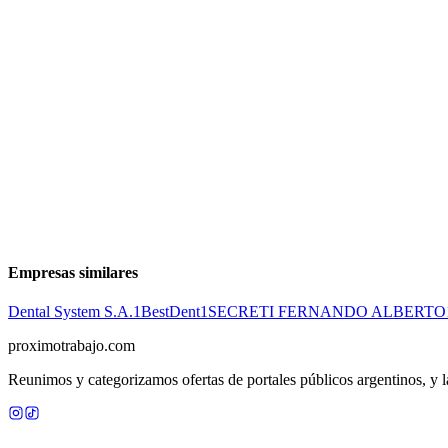
Asistente Dental - Recién Graduada con Experiencia
Presencial
·
hace 12 meses
Presencial
Sin sueldo
hace 12 meses
Asistente Dental - Recién Graduada con Experiencia
Presencial
·
hace 12 meses
Presencial
Sin sueldo
hace 12 meses
Ocultar vistos
Empresas similares
Dental System S.A.
1
BestDent
1
SECRETI FERNANDO ALBERTO
proximotrabajo
.com
Reunimos y categorizamos ofertas de portales públicos argentinos, y la