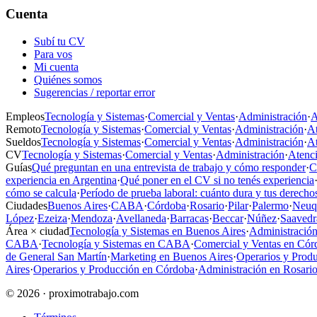
Cuenta
Subí tu CV
Para vos
Mi cuenta
Quiénes somos
Sugerencias / reportar error
Empleos
Tecnología y Sistemas
·
Comercial y Ventas
·
Administración
·
A
Remoto
Tecnología y Sistemas
·
Comercial y Ventas
·
Administración
·
At
Sueldos
Tecnología y Sistemas
·
Comercial y Ventas
·
Administración
·
At
CV
Tecnología y Sistemas
·
Comercial y Ventas
·
Administración
·
Atenci
Guías
Qué preguntan en una entrevista de trabajo y cómo responder
·
C
experiencia en Argentina
·
Qué poner en el CV si no tenés experiencia
cómo se calcula
·
Período de prueba laboral: cuánto dura y tus derecho
Ciudades
Buenos Aires
·
CABA
·
Córdoba
·
Rosario
·
Pilar
·
Palermo
·
Neuq
López
·
Ezeiza
·
Mendoza
·
Avellaneda
·
Barracas
·
Beccar
·
Núñez
·
Saavedr
Área × ciudad
Tecnología y Sistemas en Buenos Aires
·
Administración
CABA
·
Tecnología y Sistemas en CABA
·
Comercial y Ventas en Cór
de General San Martín
·
Marketing en Buenos Aires
·
Operarios y Prod
Aires
·
Operarios y Producción en Córdoba
·
Administración en Rosari
© 2026 · proximotrabajo.com