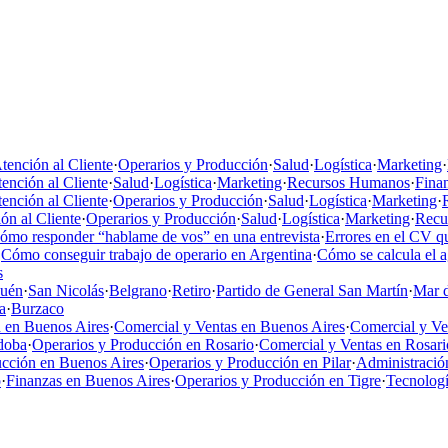
tención al Cliente
·
Operarios y Producción
·
Salud
·
Logística
·
Marketing
·
ención al Cliente
·
Salud
·
Logística
·
Marketing
·
Recursos Humanos
·
Fina
ención al Cliente
·
Operarios y Producción
·
Salud
·
Logística
·
Marketing
·
ón al Cliente
·
Operarios y Producción
·
Salud
·
Logística
·
Marketing
·
Recu
ómo responder “hablame de vos” en una entrevista
·
Errores en el CV qu
·
Cómo conseguir trabajo de operario en Argentina
·
Cómo se calcula el 
s
uén
·
San Nicolás
·
Belgrano
·
Retiro
·
Partido de General San Martín
·
Mar d
a
·
Burzaco
 en Buenos Aires
·
Comercial y Ventas en Buenos Aires
·
Comercial y V
doba
·
Operarios y Producción en Rosario
·
Comercial y Ventas en Rosari
ucción en Buenos Aires
·
Operarios y Producción en Pilar
·
Administració
o
·
Finanzas en Buenos Aires
·
Operarios y Producción en Tigre
·
Tecnologí