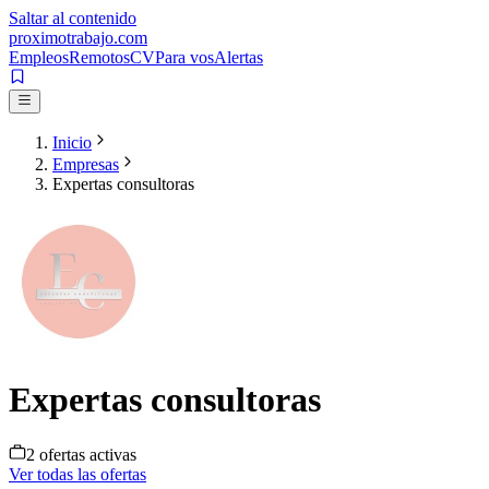
Saltar al contenido
proximotrabajo
.com
Empleos
Remotos
CV
Para vos
Alertas
Inicio
Empresas
Expertas consultoras
Expertas consultoras
2
oferta
s
activa
s
Ver todas las ofertas