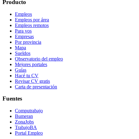
Producto
Empleos
Empleos por área
Empleos remotos
Para vos
Empresas
Por provincia
Mapa
Sueldos
Observatorio del empleo
Mejores portales
Guías
Hacé tu CV
Revisar CV gratis
Carta de presentación
Fuentes
Computrabajo
Bumeran
ZonaJobs
TrabajoBA
Portal Empleo