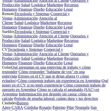
Ventas
·
Administración
·
Atención al Cliente
·
Operarios y
Producción
·
Salud
·
Logística
·
Marketing
·
Recursos
Humanos
·
Finanzas
·
Diseño
·
Educación
·
Legal
Remoto
Tecnología y Sistemas
·
Comercial y
Ventas
·
Administración
·
Atención al
Cliente
·
Salud
·
Logística
·
Marketing
·
Recursos
Humanos
·
Finanzas
·
Diseño
·
Educación
·
Legal
Sueldos
Tecnología y Sistemas
·
Comercial y
Ventas
·
Administración
·
Atención al Cliente
·
Operarios y
Producción
·
Salud
·
Logística
·
Marketing
·
Recursos
Humanos
·
Finanzas
·
Diseño
·
Educación
·
Legal
CV
Tecnología y Sistemas
·
Comercial y
Ventas
·
Administración
·
Atención al Cliente
·
Operarios y
Producción
·
Salud
·
Logística
·
Marketing
·
Recursos
Humanos
·
Finanzas
·
Diseño
·
Educación
·
Legal
Guías
Qué preguntan en una entrevista de trabajo y cómo
responder
·
Cómo responder “hablame de vos” en una
entrevista
·
Errores en el CV que te dejan afuera (y cómo
evitarlos)
·
Cómo conseguir trabajo sin experiencia en Argentina
·
Qué
poner en el CV si no tenés experiencia
·
Cómo conseguir trabajo de
operario en Argentina
·
Cómo se calcula el aguinaldo (SAC) en
Argentina
·
Indemnización por despido sin causa: cómo se
calcula
·
Período de prueba laboral: cuánto dura y tus derechos
Ciudades
Buenos
Aires
·
CABA
·
Córdoba
·
Rosario
·
Palermo
·
Pilar
·
Neuquén
·
San