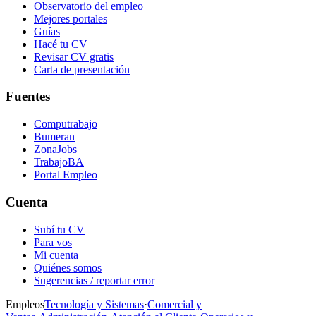
Observatorio del empleo
Mejores portales
Guías
Hacé tu CV
Revisar CV gratis
Carta de presentación
Fuentes
Computrabajo
Bumeran
ZonaJobs
TrabajoBA
Portal Empleo
Cuenta
Subí tu CV
Para vos
Mi cuenta
Quiénes somos
Sugerencias / reportar error
Empleos
Tecnología y Sistemas
·
Comercial y