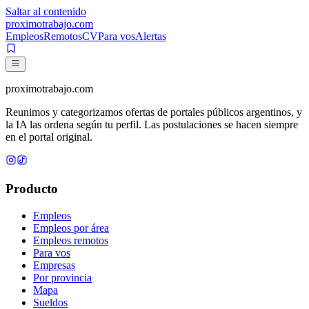
Saltar al contenido
proximotrabajo
.com
Empleos
Remotos
CV
Para vos
Alertas
proximotrabajo
.com
Reunimos y categorizamos ofertas de portales públicos argentinos, y
la IA las ordena según tu perfil. Las postulaciones se hacen siempre
en el portal original.
Producto
Empleos
Empleos por área
Empleos remotos
Para vos
Empresas
Por provincia
Mapa
Sueldos