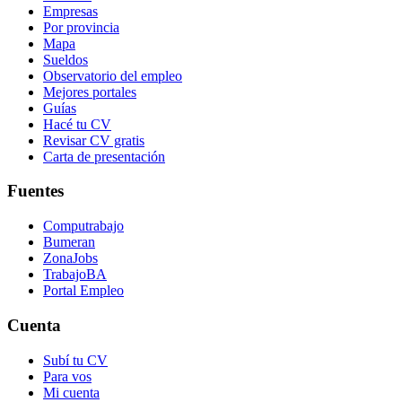
Empresas
Por provincia
Mapa
Sueldos
Observatorio del empleo
Mejores portales
Guías
Hacé tu CV
Revisar CV gratis
Carta de presentación
Fuentes
Computrabajo
Bumeran
ZonaJobs
TrabajoBA
Portal Empleo
Cuenta
Subí tu CV
Para vos
Mi cuenta