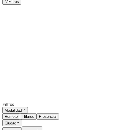
Filtros
Jefe/a de Producción
Rosario
Presencial
·
hace 6 días
Presencial
Sin sueldo
hace 6 días
Ejecutivo comercial Córdoba
Córdoba
Presencial
·
hace 1 mes
Presencial
Sin sueldo
hace 1 mes
Ocultar vistos
Filtros
Modalidad
Remoto
Híbrido
Presencial
Ciudad