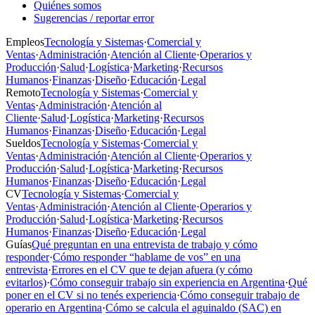
Quiénes somos
Sugerencias / reportar error
Empleos
Tecnología y Sistemas
·
Comercial y
Ventas
·
Administración
·
Atención al Cliente
·
Operarios y
Producción
·
Salud
·
Logística
·
Marketing
·
Recursos
Humanos
·
Finanzas
·
Diseño
·
Educación
·
Legal
Remoto
Tecnología y Sistemas
·
Comercial y
Ventas
·
Administración
·
Atención al
Cliente
·
Salud
·
Logística
·
Marketing
·
Recursos
Humanos
·
Finanzas
·
Diseño
·
Educación
·
Legal
Sueldos
Tecnología y Sistemas
·
Comercial y
Ventas
·
Administración
·
Atención al Cliente
·
Operarios y
Producción
·
Salud
·
Logística
·
Marketing
·
Recursos
Humanos
·
Finanzas
·
Diseño
·
Educación
·
Legal
CV
Tecnología y Sistemas
·
Comercial y
Ventas
·
Administración
·
Atención al Cliente
·
Operarios y
Producción
·
Salud
·
Logística
·
Marketing
·
Recursos
Humanos
·
Finanzas
·
Diseño
·
Educación
·
Legal
Guías
Qué preguntan en una entrevista de trabajo y cómo
responder
·
Cómo responder “hablame de vos” en una
entrevista
·
Errores en el CV que te dejan afuera (y cómo
evitarlos)
·
Cómo conseguir trabajo sin experiencia en Argentina
·
Qué
poner en el CV si no tenés experiencia
·
Cómo conseguir trabajo de
operario en Argentina
·
Cómo se calcula el aguinaldo (SAC) en