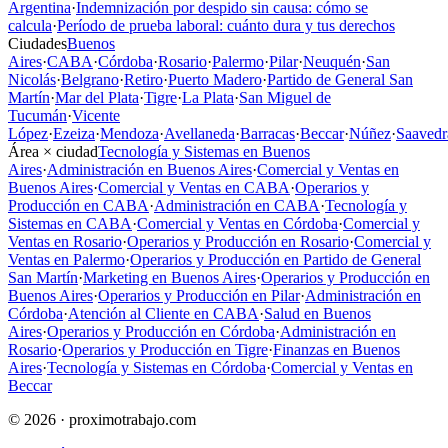
Argentina
·
Indemnización por despido sin causa: cómo se
calcula
·
Período de prueba laboral: cuánto dura y tus derechos
Ciudades
Buenos
Aires
·
CABA
·
Córdoba
·
Rosario
·
Palermo
·
Pilar
·
Neuquén
·
San
Nicolás
·
Belgrano
·
Retiro
·
Puerto Madero
·
Partido de General San
Martín
·
Mar del Plata
·
Tigre
·
La Plata
·
San Miguel de
Tucumán
·
Vicente
López
·
Ezeiza
·
Mendoza
·
Avellaneda
·
Barracas
·
Beccar
·
Núñez
·
Saavedr
Área × ciudad
Tecnología y Sistemas en Buenos
Aires
·
Administración en Buenos Aires
·
Comercial y Ventas en
Buenos Aires
·
Comercial y Ventas en CABA
·
Operarios y
Producción en CABA
·
Administración en CABA
·
Tecnología y
Sistemas en CABA
·
Comercial y Ventas en Córdoba
·
Comercial y
Ventas en Rosario
·
Operarios y Producción en Rosario
·
Comercial y
Ventas en Palermo
·
Operarios y Producción en Partido de General
San Martín
·
Marketing en Buenos Aires
·
Operarios y Producción en
Buenos Aires
·
Operarios y Producción en Pilar
·
Administración en
Córdoba
·
Atención al Cliente en CABA
·
Salud en Buenos
Aires
·
Operarios y Producción en Córdoba
·
Administración en
Rosario
·
Operarios y Producción en Tigre
·
Finanzas en Buenos
Aires
·
Tecnología y Sistemas en Córdoba
·
Comercial y Ventas en
Beccar
© 2026 · proximotrabajo.com