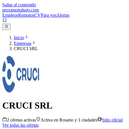
Saltar al contenido
proximotrabajo
.com
Empleos
Remotos
CV
Para vos
Alertas
Inicio
Empresas
CRUCI SRL
CRUCI SRL
2
oferta
s
activa
s
Activa en
Rosario
y 1 ciudades
Sitio oficial
Ver todas las ofertas