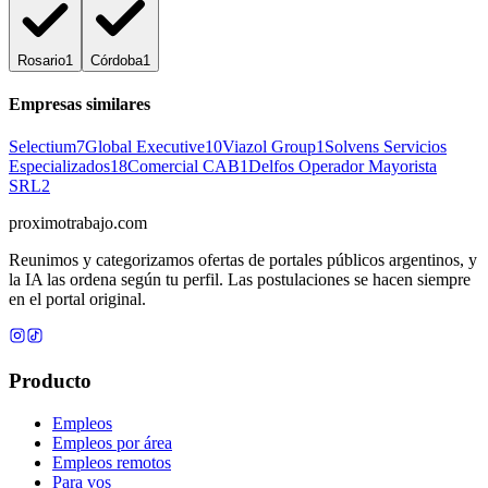
Rosario
1
Córdoba
1
Empresas similares
Selectium
7
Global Executive
10
Viazol Group
1
Solvens Servicios
Especializados
18
Comercial CAB
1
Delfos Operador Mayorista
SRL
2
proximotrabajo
.com
Reunimos y categorizamos ofertas de portales públicos argentinos, y
la IA las ordena según tu perfil. Las postulaciones se hacen siempre
en el portal original.
Producto
Empleos
Empleos por área
Empleos remotos
Para vos