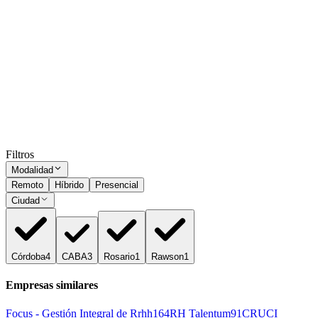
Presencial
Sin sueldo
hace 1 mes
Closer de Ventas/Telemarketer Bilingüe
CABA
Presencial
·
hace 2 meses
Presencial
Sin sueldo
hace 2 meses
Ocultar vistos
Filtros
Modalidad
Remoto
Híbrido
Presencial
Ciudad
Córdoba
4
CABA
3
Rosario
1
Rawson
1
Empresas similares
Focus - Gestión Integral de Rrhh
164
RH Talentum
91
CRUCI