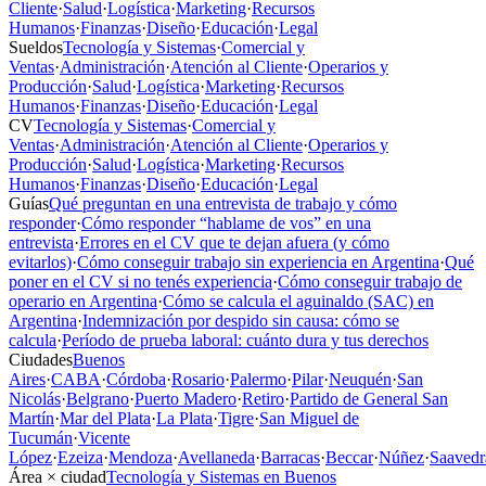
Cliente
·
Salud
·
Logística
·
Marketing
·
Recursos
Humanos
·
Finanzas
·
Diseño
·
Educación
·
Legal
Sueldos
Tecnología y Sistemas
·
Comercial y
Ventas
·
Administración
·
Atención al Cliente
·
Operarios y
Producción
·
Salud
·
Logística
·
Marketing
·
Recursos
Humanos
·
Finanzas
·
Diseño
·
Educación
·
Legal
CV
Tecnología y Sistemas
·
Comercial y
Ventas
·
Administración
·
Atención al Cliente
·
Operarios y
Producción
·
Salud
·
Logística
·
Marketing
·
Recursos
Humanos
·
Finanzas
·
Diseño
·
Educación
·
Legal
Guías
Qué preguntan en una entrevista de trabajo y cómo
responder
·
Cómo responder “hablame de vos” en una
entrevista
·
Errores en el CV que te dejan afuera (y cómo
evitarlos)
·
Cómo conseguir trabajo sin experiencia en Argentina
·
Qué
poner en el CV si no tenés experiencia
·
Cómo conseguir trabajo de
operario en Argentina
·
Cómo se calcula el aguinaldo (SAC) en
Argentina
·
Indemnización por despido sin causa: cómo se
calcula
·
Período de prueba laboral: cuánto dura y tus derechos
Ciudades
Buenos
Aires
·
CABA
·
Córdoba
·
Rosario
·
Palermo
·
Pilar
·
Neuquén
·
San
Nicolás
·
Belgrano
·
Puerto Madero
·
Retiro
·
Partido de General San
Martín
·
Mar del Plata
·
La Plata
·
Tigre
·
San Miguel de
Tucumán
·
Vicente
López
·
Ezeiza
·
Mendoza
·
Avellaneda
·
Barracas
·
Beccar
·
Núñez
·
Saavedr
Área × ciudad
Tecnología y Sistemas en Buenos