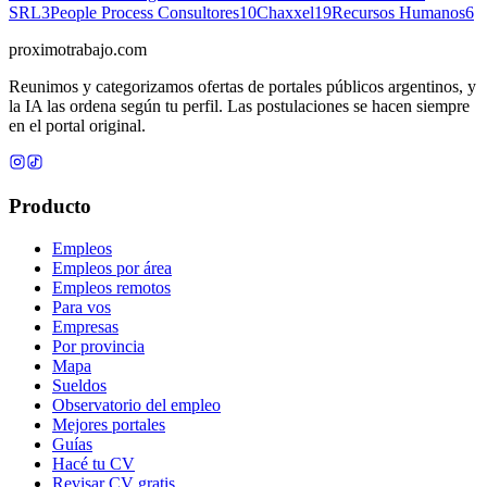
SRL
3
People Process Consultores
10
Chaxxel
19
Recursos Humanos
6
proximotrabajo
.com
Reunimos y categorizamos ofertas de portales públicos argentinos, y
la IA las ordena según tu perfil. Las postulaciones se hacen siempre
en el portal original.
Producto
Empleos
Empleos por área
Empleos remotos
Para vos
Empresas
Por provincia
Mapa
Sueldos
Observatorio del empleo
Mejores portales
Guías
Hacé tu CV
Revisar CV gratis