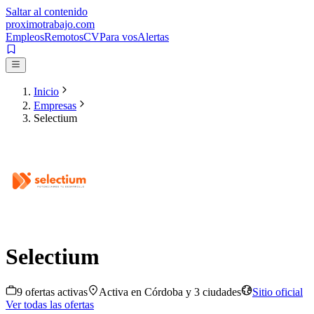
Saltar al contenido
proximotrabajo
.com
Empleos
Remotos
CV
Para vos
Alertas
Inicio
Empresas
Selectium
Selectium
9
oferta
s
activa
s
Activa en
Córdoba
y 3 ciudades
Sitio oficial
Ver todas las ofertas