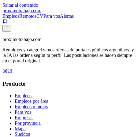
Saltar al contenido
proximotrabajo
.com
Empleos
Remotos
CV
Para vos
Alertas
proximotrabajo
.com
Reunimos y categorizamos ofertas de portales públicos argentinos, y
la IA las ordena según tu perfil. Las postulaciones se hacen siempre
en el portal original.
Producto
Empleos
Empleos por área
Empleos remotos
Para vos
Empresas
Por provincia
Mapa
Sueldos