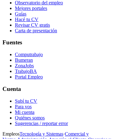
Observatorio del empleo
Mejores portales
Guías
Hacé tu CV
Revisar CV gratis
Carta de presentación
Fuentes
Computrabajo
Bumeran
ZonaJobs
TrabajoBA
Portal Empleo
Cuenta
Subí tu CV
Para vos
Mi cuenta
Quiénes somos
Sugerencias / reportar error
Empleos
Tecnología y Sistemas
·
Comercial y