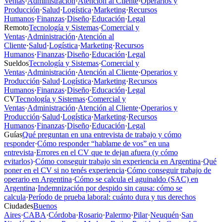
Ventas
·
Administración
·
Atención al Cliente
·
Operarios y
Producción
·
Salud
·
Logística
·
Marketing
·
Recursos
Humanos
·
Finanzas
·
Diseño
·
Educación
·
Legal
Remoto
Tecnología y Sistemas
·
Comercial y
Ventas
·
Administración
·
Atención al
Cliente
·
Salud
·
Logística
·
Marketing
·
Recursos
Humanos
·
Finanzas
·
Diseño
·
Educación
·
Legal
Sueldos
Tecnología y Sistemas
·
Comercial y
Ventas
·
Administración
·
Atención al Cliente
·
Operarios y
Producción
·
Salud
·
Logística
·
Marketing
·
Recursos
Humanos
·
Finanzas
·
Diseño
·
Educación
·
Legal
CV
Tecnología y Sistemas
·
Comercial y
Ventas
·
Administración
·
Atención al Cliente
·
Operarios y
Producción
·
Salud
·
Logística
·
Marketing
·
Recursos
Humanos
·
Finanzas
·
Diseño
·
Educación
·
Legal
Guías
Qué preguntan en una entrevista de trabajo y cómo
responder
·
Cómo responder “hablame de vos” en una
entrevista
·
Errores en el CV que te dejan afuera (y cómo
evitarlos)
·
Cómo conseguir trabajo sin experiencia en Argentina
·
Qué
poner en el CV si no tenés experiencia
·
Cómo conseguir trabajo de
operario en Argentina
·
Cómo se calcula el aguinaldo (SAC) en
Argentina
·
Indemnización por despido sin causa: cómo se
calcula
·
Período de prueba laboral: cuánto dura y tus derechos
Ciudades
Buenos
Aires
·
CABA
·
Córdoba
·
Rosario
·
Palermo
·
Pilar
·
Neuquén
·
San