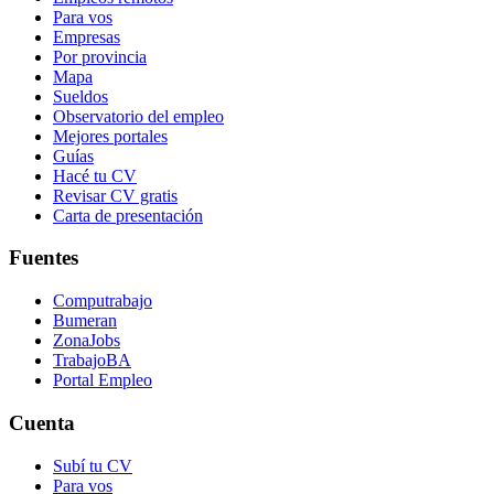
Para vos
Empresas
Por provincia
Mapa
Sueldos
Observatorio del empleo
Mejores portales
Guías
Hacé tu CV
Revisar CV gratis
Carta de presentación
Fuentes
Computrabajo
Bumeran
ZonaJobs
TrabajoBA
Portal Empleo
Cuenta
Subí tu CV
Para vos