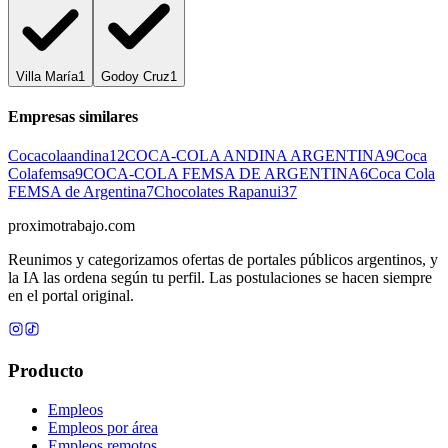
Villa María
1
Godoy Cruz
1
Empresas similares
Cocacolaandina
12
COCA-COLA ANDINA ARGENTINA
9
Coca
Colafemsa
9
COCA-COLA FEMSA DE ARGENTINA
6
Coca Cola
FEMSA de Argentina
7
Chocolates Rapanui
37
proximotrabajo
.com
Reunimos y categorizamos ofertas de portales públicos argentinos, y
la IA las ordena según tu perfil. Las postulaciones se hacen siempre
en el portal original.
Producto
Empleos
Empleos por área
Empleos remotos