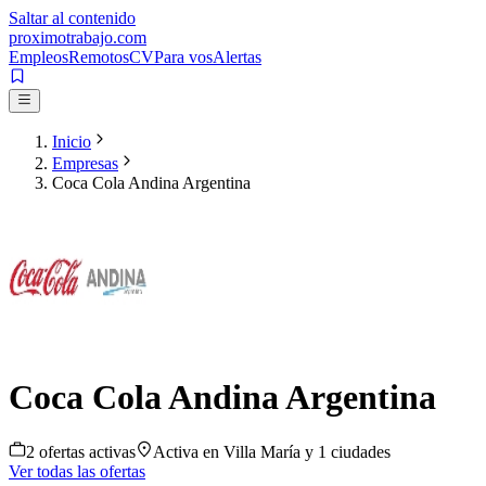
Saltar al contenido
proximotrabajo
.com
Empleos
Remotos
CV
Para vos
Alertas
Inicio
Empresas
Coca Cola Andina Argentina
Coca Cola Andina Argentina
2
oferta
s
activa
s
Activa en
Villa María
y 1 ciudades
Ver todas las ofertas