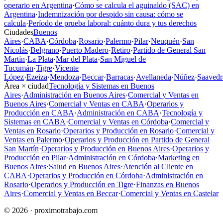
operario en Argentina
·
Cómo se calcula el aguinaldo (SAC) en
Argentina
·
Indemnización por despido sin causa: cómo se
calcula
·
Período de prueba laboral: cuánto dura y tus derechos
Ciudades
Buenos
Aires
·
CABA
·
Córdoba
·
Rosario
·
Palermo
·
Pilar
·
Neuquén
·
San
Nicolás
·
Belgrano
·
Puerto Madero
·
Retiro
·
Partido de General San
Martín
·
La Plata
·
Mar del Plata
·
San Miguel de
Tucumán
·
Tigre
·
Vicente
López
·
Ezeiza
·
Mendoza
·
Beccar
·
Barracas
·
Avellaneda
·
Núñez
·
Saavedr
Área × ciudad
Tecnología y Sistemas en Buenos
Aires
·
Administración en Buenos Aires
·
Comercial y Ventas en
Buenos Aires
·
Comercial y Ventas en CABA
·
Operarios y
Producción en CABA
·
Administración en CABA
·
Tecnología y
Sistemas en CABA
·
Comercial y Ventas en Córdoba
·
Comercial y
Ventas en Rosario
·
Operarios y Producción en Rosario
·
Comercial y
Ventas en Palermo
·
Operarios y Producción en Partido de General
San Martín
·
Operarios y Producción en Buenos Aires
·
Operarios y
Producción en Pilar
·
Administración en Córdoba
·
Marketing en
Buenos Aires
·
Salud en Buenos Aires
·
Atención al Cliente en
CABA
·
Operarios y Producción en Córdoba
·
Administración en
Rosario
·
Operarios y Producción en Tigre
·
Finanzas en Buenos
Aires
·
Comercial y Ventas en Beccar
·
Comercial y Ventas en Castelar
© 2026 · proximotrabajo.com