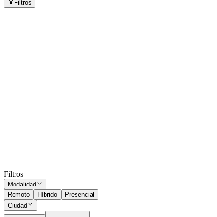
Filtros
Promotor/a de Ventas - Villa María - Córdoba
Villa María
Presencial
·
hace 12 días
Presencial
Sin sueldo
hace 12 días
Gerente Regional de Nuevos Negocios - MZA
Godoy Cruz
Presencial
·
hace 2 meses
Presencial
Sin sueldo
hace 2 meses
Ocultar vistos
Filtros
Modalidad
Remoto
Híbrido
Presencial
Ciudad