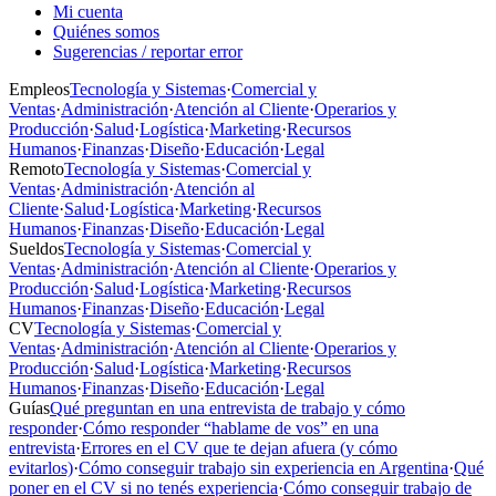
Mi cuenta
Quiénes somos
Sugerencias / reportar error
Empleos
Tecnología y Sistemas
·
Comercial y
Ventas
·
Administración
·
Atención al Cliente
·
Operarios y
Producción
·
Salud
·
Logística
·
Marketing
·
Recursos
Humanos
·
Finanzas
·
Diseño
·
Educación
·
Legal
Remoto
Tecnología y Sistemas
·
Comercial y
Ventas
·
Administración
·
Atención al
Cliente
·
Salud
·
Logística
·
Marketing
·
Recursos
Humanos
·
Finanzas
·
Diseño
·
Educación
·
Legal
Sueldos
Tecnología y Sistemas
·
Comercial y
Ventas
·
Administración
·
Atención al Cliente
·
Operarios y
Producción
·
Salud
·
Logística
·
Marketing
·
Recursos
Humanos
·
Finanzas
·
Diseño
·
Educación
·
Legal
CV
Tecnología y Sistemas
·
Comercial y
Ventas
·
Administración
·
Atención al Cliente
·
Operarios y
Producción
·
Salud
·
Logística
·
Marketing
·
Recursos
Humanos
·
Finanzas
·
Diseño
·
Educación
·
Legal
Guías
Qué preguntan en una entrevista de trabajo y cómo
responder
·
Cómo responder “hablame de vos” en una
entrevista
·
Errores en el CV que te dejan afuera (y cómo
evitarlos)
·
Cómo conseguir trabajo sin experiencia en Argentina
·
Qué
poner en el CV si no tenés experiencia
·
Cómo conseguir trabajo de