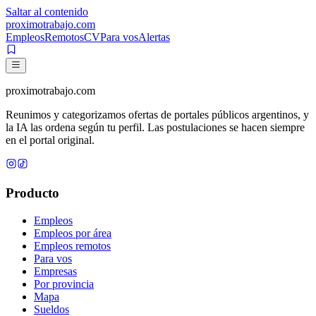
Saltar al contenido
proximotrabajo
.com
Empleos
Remotos
CV
Para vos
Alertas
proximotrabajo
.com
Reunimos y categorizamos ofertas de portales públicos argentinos, y
la IA las ordena según tu perfil. Las postulaciones se hacen siempre
en el portal original.
Producto
Empleos
Empleos por área
Empleos remotos
Para vos
Empresas
Por provincia
Mapa
Sueldos