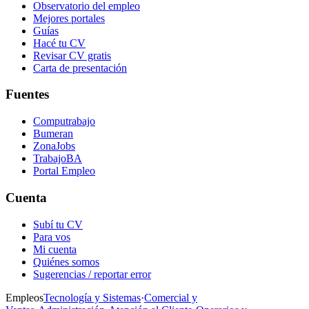
Observatorio del empleo
Mejores portales
Guías
Hacé tu CV
Revisar CV gratis
Carta de presentación
Fuentes
Computrabajo
Bumeran
ZonaJobs
TrabajoBA
Portal Empleo
Cuenta
Subí tu CV
Para vos
Mi cuenta
Quiénes somos
Sugerencias / reportar error
Empleos
Tecnología y Sistemas
·
Comercial y