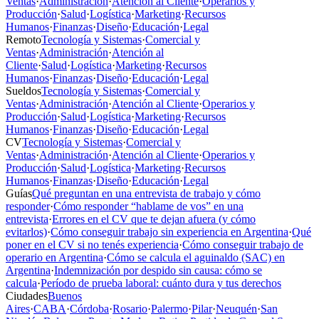
Ventas
·
Administración
·
Atención al Cliente
·
Operarios y
Producción
·
Salud
·
Logística
·
Marketing
·
Recursos
Humanos
·
Finanzas
·
Diseño
·
Educación
·
Legal
Remoto
Tecnología y Sistemas
·
Comercial y
Ventas
·
Administración
·
Atención al
Cliente
·
Salud
·
Logística
·
Marketing
·
Recursos
Humanos
·
Finanzas
·
Diseño
·
Educación
·
Legal
Sueldos
Tecnología y Sistemas
·
Comercial y
Ventas
·
Administración
·
Atención al Cliente
·
Operarios y
Producción
·
Salud
·
Logística
·
Marketing
·
Recursos
Humanos
·
Finanzas
·
Diseño
·
Educación
·
Legal
CV
Tecnología y Sistemas
·
Comercial y
Ventas
·
Administración
·
Atención al Cliente
·
Operarios y
Producción
·
Salud
·
Logística
·
Marketing
·
Recursos
Humanos
·
Finanzas
·
Diseño
·
Educación
·
Legal
Guías
Qué preguntan en una entrevista de trabajo y cómo
responder
·
Cómo responder “hablame de vos” en una
entrevista
·
Errores en el CV que te dejan afuera (y cómo
evitarlos)
·
Cómo conseguir trabajo sin experiencia en Argentina
·
Qué
poner en el CV si no tenés experiencia
·
Cómo conseguir trabajo de
operario en Argentina
·
Cómo se calcula el aguinaldo (SAC) en
Argentina
·
Indemnización por despido sin causa: cómo se
calcula
·
Período de prueba laboral: cuánto dura y tus derechos
Ciudades
Buenos
Aires
·
CABA
·
Córdoba
·
Rosario
·
Palermo
·
Pilar
·
Neuquén
·
San