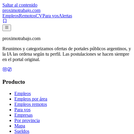
Saltar al contenido
proximotrabajo
.com
Empleos
Remotos
CV
Para vos
Alertas
proximotrabajo
.com
Reunimos y categorizamos ofertas de portales públicos argentinos, y
la IA las ordena según tu perfil. Las postulaciones se hacen siempre
en el portal original.
Producto
Empleos
Empleos por área
Empleos remotos
Para vos
Empresas
Por provincia
Mapa
Sueldos