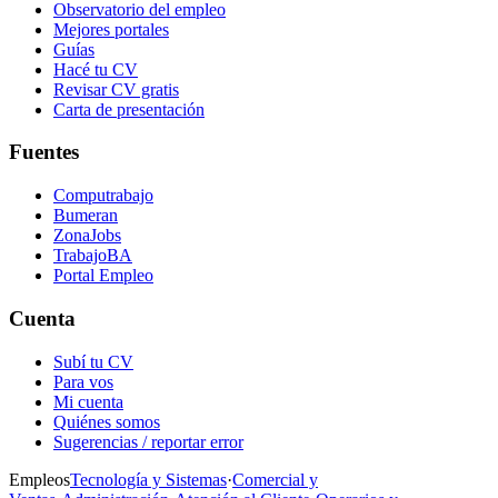
Observatorio del empleo
Mejores portales
Guías
Hacé tu CV
Revisar CV gratis
Carta de presentación
Fuentes
Computrabajo
Bumeran
ZonaJobs
TrabajoBA
Portal Empleo
Cuenta
Subí tu CV
Para vos
Mi cuenta
Quiénes somos
Sugerencias / reportar error
Empleos
Tecnología y Sistemas
·
Comercial y