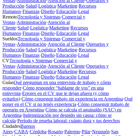
Ventas
·
Administración
·
Atención al Cliente
·
Operarios y
Producción
·
Salud
·
Logística
·
Marketing
·
Recursos
Humanos
·
Finanzas
·
Diseño
·
Educación
·
Legal
Remoto
Tecnología y Sistemas
·
Comercial y
Ventas
·
Administración
·
Atención al
Cliente
·
Salud
·
Logística
·
Marketing
·
Recursos
Humanos
·
Finanzas
·
Diseño
·
Educación
·
Legal
Sueldos
Tecnología y Sistemas
·
Comercial y
Ventas
·
Administración
·
Atención al Cliente
·
Operarios y
Producción
·
Salud
·
Logística
·
Marketing
·
Recursos
Humanos
·
Finanzas
·
Diseño
·
Educación
·
Legal
CV
Tecnología y Sistemas
·
Comercial y
Ventas
·
Administración
·
Atención al Cliente
·
Operarios y
Producción
·
Salud
·
Logística
·
Marketing
·
Recursos
Humanos
·
Finanzas
·
Diseño
·
Educación
·
Legal
Guías
Qué preguntan en una entrevista de trabajo y cómo
responder
·
Cómo responder “hablame de vos” en una
entrevista
·
Errores en el CV que te dejan afuera (y cómo
evitarlos)
·
Cómo conseguir trabajo sin experiencia en Argentina
·
Qué
poner en el CV si no tenés experiencia
·
Cómo conseguir trabajo de
operario en Argentina
·
Cómo se calcula el aguinaldo (SAC) en
Argentina
·
Indemnización por despido sin causa: cómo se
calcula
·
Período de prueba laboral: cuánto dura y tus derechos
Ciudades
Buenos
Aires
·
CABA
·
Córdoba
·
Rosario
·
Palermo
·
Pilar
·
Neuquén
·
San