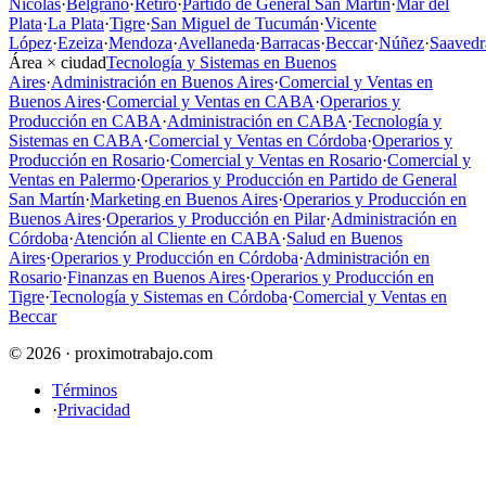
Nicolás
·
Belgrano
·
Retiro
·
Partido de General San Martín
·
Mar del
Plata
·
La Plata
·
Tigre
·
San Miguel de Tucumán
·
Vicente
López
·
Ezeiza
·
Mendoza
·
Avellaneda
·
Barracas
·
Beccar
·
Núñez
·
Saavedr
Área × ciudad
Tecnología y Sistemas en Buenos
Aires
·
Administración en Buenos Aires
·
Comercial y Ventas en
Buenos Aires
·
Comercial y Ventas en CABA
·
Operarios y
Producción en CABA
·
Administración en CABA
·
Tecnología y
Sistemas en CABA
·
Comercial y Ventas en Córdoba
·
Operarios y
Producción en Rosario
·
Comercial y Ventas en Rosario
·
Comercial y
Ventas en Palermo
·
Operarios y Producción en Partido de General
San Martín
·
Marketing en Buenos Aires
·
Operarios y Producción en
Buenos Aires
·
Operarios y Producción en Pilar
·
Administración en
Córdoba
·
Atención al Cliente en CABA
·
Salud en Buenos
Aires
·
Operarios y Producción en Córdoba
·
Administración en
Rosario
·
Finanzas en Buenos Aires
·
Operarios y Producción en
Tigre
·
Tecnología y Sistemas en Córdoba
·
Comercial y Ventas en
Beccar
© 2026 · proximotrabajo.com
Términos
·
Privacidad