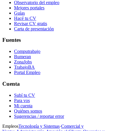
Observatorio del empleo
Mejores portales
Guías
Hacé tu CV
Revisar CV gratis
Carta de presentación
Fuentes
Computrabajo
Bumeran
ZonaJobs
TrabajoBA
Portal Empleo
Cuenta
Subí tu CV
Para vos
Mi cuenta
Quiénes somos
Sugerencias / reportar error
Empleos
Tecnología y Sistemas
·
Comercial y