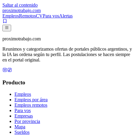
Saltar al contenido
proximotrabajo
.com
Empleos
Remotos
CV
Para vos
Alertas
proximotrabajo
.com
Reunimos y categorizamos ofertas de portales públicos argentinos, y
la IA las ordena según tu perfil. Las postulaciones se hacen siempre
en el portal original.
Producto
Empleos
Empleos por área
Empleos remotos
Para vos
Empresas
Por provincia
Mapa
Sueldos