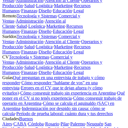
Ventas
·
Administración
·
Atención al Cliente
·
Operarios y
Producción
·
Salud
·
Logística
·
Marketing
·
Recursos
Humanos
·
Finanzas
·
Diseño
·
Educación
·
Legal
Remoto
Tecnología y Sistemas
·
Comercial y
Ventas
·
Administración
·
Atención al
Cliente
·
Salud
·
Logística
·
Marketing
·
Recursos
Humanos
·
Finanzas
·
Diseño
·
Educación
·
Legal
Sueldos
Tecnología y Sistemas
·
Comercial y
Ventas
·
Administración
·
Atención al Cliente
·
Operarios y
Producción
·
Salud
·
Logística
·
Marketing
·
Recursos
Humanos
·
Finanzas
·
Diseño
·
Educación
·
Legal
CV
Tecnología y Sistemas
·
Comercial y
Ventas
·
Administración
·
Atención al Cliente
·
Operarios y
Producción
·
Salud
·
Logística
·
Marketing
·
Recursos
Humanos
·
Finanzas
·
Diseño
·
Educación
·
Legal
Guías
Qué preguntan en una entrevista de trabajo y cómo
responder
·
Cómo responder “hablame de vos” en una
entrevista
·
Errores en el CV que te dejan afuera (y cómo
evitarlos)
·
Cómo conseguir trabajo sin experiencia en Argentina
·
Qué
poner en el CV si no tenés experiencia
·
Cómo conseguir trabajo de
operario en Argentina
·
Cómo se calcula el aguinaldo (SAC) en
Argentina
·
Indemnización por despido sin causa: cómo se
calcula
·
Período de prueba laboral: cuánto dura y tus derechos
Ciudades
Buenos
Aires
·
CABA
·
Córdoba
·
Rosario
·
Pilar
·
Palermo
·
Neuquén
·
San