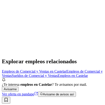
Presencial
Sin sueldo
hace 1 mes
Ejecutivo de ventas para Zona Oeste: Sueldo fijo +
Comisiones sin tope + Beneficios.
Verisure Argentina
· Castelar
Presencial
·
hace 1 mes
Presencial
Sin sueldo
hace 1 mes
Explorar empleos relacionados
Empleos de Comercial y Ventas en Castelar
Empleos de Comercial y
Ventas
Sueldos de Comercial y Ventas
Empleos en Castelar
¿Te interesa
empleos en Castelar
? Te avisamos por mail.
Avisarme
Ver oferta en pandape
Avisame de avisos así