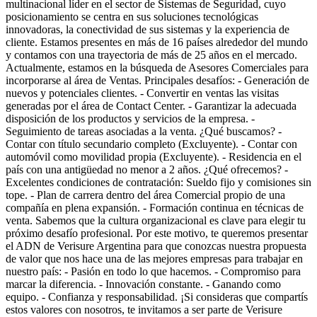
multinacional líder en el sector de Sistemas de Seguridad, cuyo
posicionamiento se centra en sus soluciones tecnológicas
innovadoras, la conectividad de sus sistemas y la experiencia de
cliente. Estamos presentes en más de 16 países alrededor del mundo
y contamos con una trayectoria de más de 25 años en el mercado.
Actualmente, estamos en la búsqueda de Asesores Comerciales para
incorporarse al área de Ventas. Principales desafíos: - Generación de
nuevos y potenciales clientes. - Convertir en ventas las visitas
generadas por el área de Contact Center. - Garantizar la adecuada
disposición de los productos y servicios de la empresa. -
Seguimiento de tareas asociadas a la venta. ¿Qué buscamos? -
Contar con título secundario completo (Excluyente). - Contar con
automóvil como movilidad propia (Excluyente). - Residencia en el
país con una antigüedad no menor a 2 años. ¿Qué ofrecemos? -
Excelentes condiciones de contratación: Sueldo fijo y comisiones sin
tope. - Plan de carrera dentro del área Comercial propio de una
compañía en plena expansión. - Formación continua en técnicas de
venta. Sabemos que la cultura organizacional es clave para elegir tu
próximo desafío profesional. Por este motivo, te queremos presentar
el ADN de Verisure Argentina para que conozcas nuestra propuesta
de valor que nos hace una de las mejores empresas para trabajar en
nuestro país: - Pasión en todo lo que hacemos. - Compromiso para
marcar la diferencia. - Innovación constante. - Ganando como
equipo. - Confianza y responsabilidad. ¡Si consideras que compartís
estos valores con nosotros, te invitamos a ser parte de Verisure