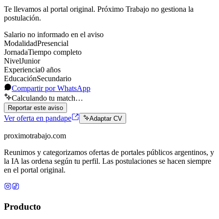
Te llevamos al portal original. Próximo Trabajo no gestiona la
postulación.
Salario no informado en el aviso
Modalidad
Presencial
Jornada
Tiempo completo
Nivel
Junior
Experiencia
0
año
s
Educación
Secundario
Compartir por WhatsApp
Calculando tu match…
Reportar este aviso
Ver oferta en pandape
Adaptar CV
proximotrabajo
.com
Reunimos y categorizamos ofertas de portales públicos argentinos, y
la IA las ordena según tu perfil. Las postulaciones se hacen siempre
en el portal original.
Producto