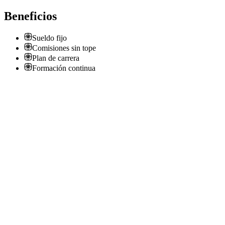
Beneficios
Sueldo fijo
Comisiones sin tope
Plan de carrera
Formación continua
E
Vendedor Sueldo fijo Zona Sur
Empresa confidencial
· Parque Patricios
Presencial
Presencial
Sin sueldo
E
Vendedores para Rio Tercero , San Luis y villa