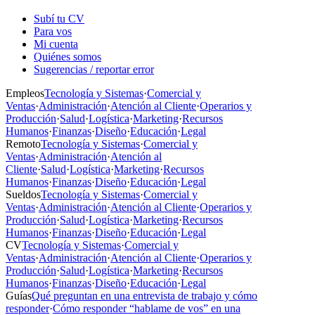
Subí tu CV
Para vos
Mi cuenta
Quiénes somos
Sugerencias / reportar error
Empleos
Tecnología y Sistemas
·
Comercial y
Ventas
·
Administración
·
Atención al Cliente
·
Operarios y
Producción
·
Salud
·
Logística
·
Marketing
·
Recursos
Humanos
·
Finanzas
·
Diseño
·
Educación
·
Legal
Remoto
Tecnología y Sistemas
·
Comercial y
Ventas
·
Administración
·
Atención al
Cliente
·
Salud
·
Logística
·
Marketing
·
Recursos
Humanos
·
Finanzas
·
Diseño
·
Educación
·
Legal
Sueldos
Tecnología y Sistemas
·
Comercial y
Ventas
·
Administración
·
Atención al Cliente
·
Operarios y
Producción
·
Salud
·
Logística
·
Marketing
·
Recursos
Humanos
·
Finanzas
·
Diseño
·
Educación
·
Legal
CV
Tecnología y Sistemas
·
Comercial y
Ventas
·
Administración
·
Atención al Cliente
·
Operarios y
Producción
·
Salud
·
Logística
·
Marketing
·
Recursos
Humanos
·
Finanzas
·
Diseño
·
Educación
·
Legal
Guías
Qué preguntan en una entrevista de trabajo y cómo
responder
·
Cómo responder “hablame de vos” en una