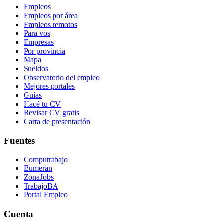
Empleos
Empleos por área
Empleos remotos
Para vos
Empresas
Por provincia
Mapa
Sueldos
Observatorio del empleo
Mejores portales
Guías
Hacé tu CV
Revisar CV gratis
Carta de presentación
Fuentes
Computrabajo
Bumeran
ZonaJobs
TrabajoBA
Portal Empleo
Cuenta