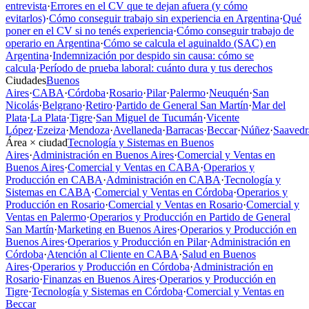
entrevista
·
Errores en el CV que te dejan afuera (y cómo
evitarlos)
·
Cómo conseguir trabajo sin experiencia en Argentina
·
Qué
poner en el CV si no tenés experiencia
·
Cómo conseguir trabajo de
operario en Argentina
·
Cómo se calcula el aguinaldo (SAC) en
Argentina
·
Indemnización por despido sin causa: cómo se
calcula
·
Período de prueba laboral: cuánto dura y tus derechos
Ciudades
Buenos
Aires
·
CABA
·
Córdoba
·
Rosario
·
Pilar
·
Palermo
·
Neuquén
·
San
Nicolás
·
Belgrano
·
Retiro
·
Partido de General San Martín
·
Mar del
Plata
·
La Plata
·
Tigre
·
San Miguel de Tucumán
·
Vicente
López
·
Ezeiza
·
Mendoza
·
Avellaneda
·
Barracas
·
Beccar
·
Núñez
·
Saavedr
Área × ciudad
Tecnología y Sistemas en Buenos
Aires
·
Administración en Buenos Aires
·
Comercial y Ventas en
Buenos Aires
·
Comercial y Ventas en CABA
·
Operarios y
Producción en CABA
·
Administración en CABA
·
Tecnología y
Sistemas en CABA
·
Comercial y Ventas en Córdoba
·
Operarios y
Producción en Rosario
·
Comercial y Ventas en Rosario
·
Comercial y
Ventas en Palermo
·
Operarios y Producción en Partido de General
San Martín
·
Marketing en Buenos Aires
·
Operarios y Producción en
Buenos Aires
·
Operarios y Producción en Pilar
·
Administración en
Córdoba
·
Atención al Cliente en CABA
·
Salud en Buenos
Aires
·
Operarios y Producción en Córdoba
·
Administración en
Rosario
·
Finanzas en Buenos Aires
·
Operarios y Producción en
Tigre
·
Tecnología y Sistemas en Córdoba
·
Comercial y Ventas en
Beccar