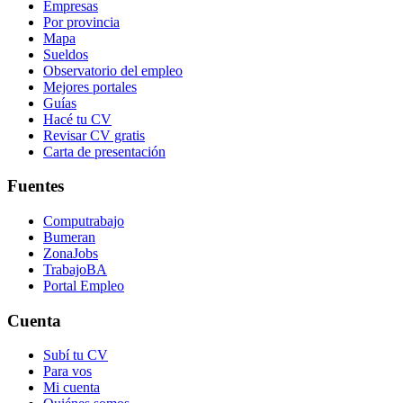
Empresas
Por provincia
Mapa
Sueldos
Observatorio del empleo
Mejores portales
Guías
Hacé tu CV
Revisar CV gratis
Carta de presentación
Fuentes
Computrabajo
Bumeran
ZonaJobs
TrabajoBA
Portal Empleo
Cuenta
Subí tu CV
Para vos
Mi cuenta