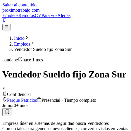
Saltar al contenido
proximotrabajo
.com
Empleos
Remotos
CV
Para vos
Alertas
Inicio
Empleos
Vendedor Sueldo fijo Zona Sur
pandape
hace 1 mes
Vendedor Sueldo fijo Zona Sur
E
Confidencial
Parque Patricios
Presencial · Tiempo completo
Junior
0
+ años
Empresa líder en sistemas de seguridad busca Vendedores
Comerciales para generar nuevos clientes, convertir visitas en ventas