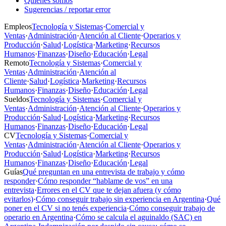
Quiénes somos
Sugerencias / reportar error
Empleos
Tecnología y Sistemas
·
Comercial y
Ventas
·
Administración
·
Atención al Cliente
·
Operarios y
Producción
·
Salud
·
Logística
·
Marketing
·
Recursos
Humanos
·
Finanzas
·
Diseño
·
Educación
·
Legal
Remoto
Tecnología y Sistemas
·
Comercial y
Ventas
·
Administración
·
Atención al
Cliente
·
Salud
·
Logística
·
Marketing
·
Recursos
Humanos
·
Finanzas
·
Diseño
·
Educación
·
Legal
Sueldos
Tecnología y Sistemas
·
Comercial y
Ventas
·
Administración
·
Atención al Cliente
·
Operarios y
Producción
·
Salud
·
Logística
·
Marketing
·
Recursos
Humanos
·
Finanzas
·
Diseño
·
Educación
·
Legal
CV
Tecnología y Sistemas
·
Comercial y
Ventas
·
Administración
·
Atención al Cliente
·
Operarios y
Producción
·
Salud
·
Logística
·
Marketing
·
Recursos
Humanos
·
Finanzas
·
Diseño
·
Educación
·
Legal
Guías
Qué preguntan en una entrevista de trabajo y cómo
responder
·
Cómo responder “hablame de vos” en una
entrevista
·
Errores en el CV que te dejan afuera (y cómo
evitarlos)
·
Cómo conseguir trabajo sin experiencia en Argentina
·
Qué
poner en el CV si no tenés experiencia
·
Cómo conseguir trabajo de
operario en Argentina
·
Cómo se calcula el aguinaldo (SAC) en