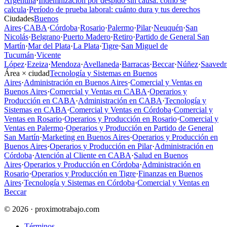
Argentina
·
Indemnización por despido sin causa: cómo se
calcula
·
Período de prueba laboral: cuánto dura y tus derechos
Ciudades
Buenos
Aires
·
CABA
·
Córdoba
·
Rosario
·
Palermo
·
Pilar
·
Neuquén
·
San
Nicolás
·
Belgrano
·
Puerto Madero
·
Retiro
·
Partido de General San
Martín
·
Mar del Plata
·
La Plata
·
Tigre
·
San Miguel de
Tucumán
·
Vicente
López
·
Ezeiza
·
Mendoza
·
Avellaneda
·
Barracas
·
Beccar
·
Núñez
·
Saavedr
Área × ciudad
Tecnología y Sistemas en Buenos
Aires
·
Administración en Buenos Aires
·
Comercial y Ventas en
Buenos Aires
·
Comercial y Ventas en CABA
·
Operarios y
Producción en CABA
·
Administración en CABA
·
Tecnología y
Sistemas en CABA
·
Comercial y Ventas en Córdoba
·
Comercial y
Ventas en Rosario
·
Operarios y Producción en Rosario
·
Comercial y
Ventas en Palermo
·
Operarios y Producción en Partido de General
San Martín
·
Marketing en Buenos Aires
·
Operarios y Producción en
Buenos Aires
·
Operarios y Producción en Pilar
·
Administración en
Córdoba
·
Atención al Cliente en CABA
·
Salud en Buenos
Aires
·
Operarios y Producción en Córdoba
·
Administración en
Rosario
·
Operarios y Producción en Tigre
·
Finanzas en Buenos
Aires
·
Tecnología y Sistemas en Córdoba
·
Comercial y Ventas en
Beccar
© 2026 · proximotrabajo.com
Términos