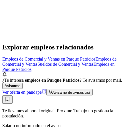
fijo + Comisiones sin tope
Verisure Argentina
· Parque Patricios
Presencial
·
hace 1 mes
Presencial
Sin sueldo
hace 1 mes
Explorar empleos relacionados
Empleos de Comercial y Ventas en Parque Patricios
Empleos de
Comercial y Ventas
Sueldos de Comercial y Ventas
Empleos en
Parque Patricios
¿Te interesa
empleos en Parque Patricios
? Te avisamos por mail.
Avisarme
Ver oferta en pandape
Avisame de avisos así
Te llevamos al portal original. Próximo Trabajo no gestiona la
postulación.
Salario no informado en el aviso