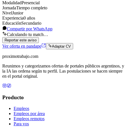
Modalidad
Presencial
Jornada
Tiempo completo
Nivel
Junior
Experiencia
0
año
s
Educación
Secundario
Compartir por WhatsApp
Calculando tu match…
Reportar este aviso
Ver oferta en pandape
Adaptar CV
proximotrabajo
.com
Reunimos y categorizamos ofertas de portales públicos argentinos, y
la IA las ordena según tu perfil. Las postulaciones se hacen siempre
en el portal original.
Producto
Empleos
Empleos por área
Empleos remotos
Para vos