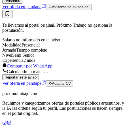
Avisarme
Ver oferta en pandape
Avisame de avisos así
Te llevamos al portal original. Próximo Trabajo no gestiona la
postulación.
Salario no informado en el aviso
Modalidad
Presencial
Jornada
Tiempo completo
Nivel
Semi Senior
Experiencia
2
año
s
Compartir por WhatsApp
Calculando tu match…
Reportar este aviso
Ver oferta en pandape
Adaptar CV
proximotrabajo
.com
Reunimos y categorizamos ofertas de portales públicos argentinos, y
la IA las ordena según tu perfil. Las postulaciones se hacen siempre
en el portal original.