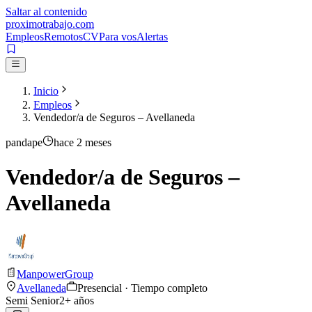
Saltar al contenido
proximotrabajo
.com
Empleos
Remotos
CV
Para vos
Alertas
Inicio
Empleos
Vendedor/a de Seguros – Avellaneda
pandape
hace 2 meses
Vendedor/a de Seguros –
Avellaneda
ManpowerGroup
Avellaneda
Presencial · Tiempo completo
Semi Senior
2
+ años