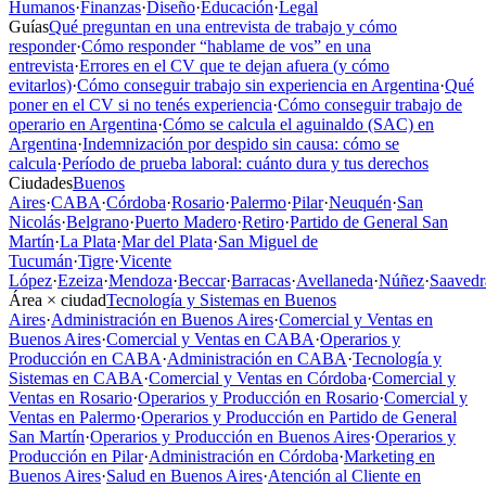
Humanos
·
Finanzas
·
Diseño
·
Educación
·
Legal
Guías
Qué preguntan en una entrevista de trabajo y cómo
responder
·
Cómo responder “hablame de vos” en una
entrevista
·
Errores en el CV que te dejan afuera (y cómo
evitarlos)
·
Cómo conseguir trabajo sin experiencia en Argentina
·
Qué
poner en el CV si no tenés experiencia
·
Cómo conseguir trabajo de
operario en Argentina
·
Cómo se calcula el aguinaldo (SAC) en
Argentina
·
Indemnización por despido sin causa: cómo se
calcula
·
Período de prueba laboral: cuánto dura y tus derechos
Ciudades
Buenos
Aires
·
CABA
·
Córdoba
·
Rosario
·
Palermo
·
Pilar
·
Neuquén
·
San
Nicolás
·
Belgrano
·
Puerto Madero
·
Retiro
·
Partido de General San
Martín
·
La Plata
·
Mar del Plata
·
San Miguel de
Tucumán
·
Tigre
·
Vicente
López
·
Ezeiza
·
Mendoza
·
Beccar
·
Barracas
·
Avellaneda
·
Núñez
·
Saavedr
Área × ciudad
Tecnología y Sistemas en Buenos
Aires
·
Administración en Buenos Aires
·
Comercial y Ventas en
Buenos Aires
·
Comercial y Ventas en CABA
·
Operarios y
Producción en CABA
·
Administración en CABA
·
Tecnología y
Sistemas en CABA
·
Comercial y Ventas en Córdoba
·
Comercial y
Ventas en Rosario
·
Operarios y Producción en Rosario
·
Comercial y
Ventas en Palermo
·
Operarios y Producción en Partido de General
San Martín
·
Operarios y Producción en Buenos Aires
·
Operarios y
Producción en Pilar
·
Administración en Córdoba
·
Marketing en
Buenos Aires
·
Salud en Buenos Aires
·
Atención al Cliente en