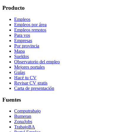
Producto
Empleos
Empleos por área
Empleos remotos
Para vos
Empresas
Por provincia
Mapa
Sueldos
Observatorio del empleo
Mejores portales
Guías
Hacé tu CV
Revisar CV gratis
Carta de presentación
Fuentes
Computrabajo
Bumeran
ZonaJobs
TrabajoBA