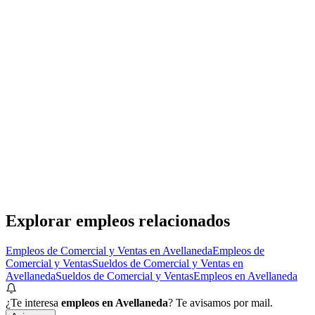
Verisure Argentina
· Avellaneda
Presencial
·
hace 4 días
Presencial
Sin sueldo
hace 4 días
Asesor/as de Campo Buenos Aires
Adecco Argentina S.A.
· Avellaneda
Presencial
·
hace 6 días
Presencial
Sin sueldo
hace 6 días
Explorar empleos relacionados
Empleos de Comercial y Ventas en Avellaneda
Empleos de
Comercial y Ventas
Sueldos de Comercial y Ventas en
Avellaneda
Sueldos de Comercial y Ventas
Empleos en Avellaneda
¿Te interesa
empleos en Avellaneda
? Te avisamos por mail.